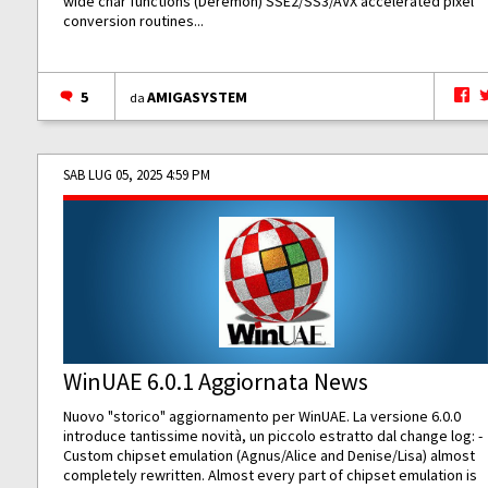
wide char functions (Deremon) SSE2/SS3/AVX accelerated pixel
conversion routines...
5
AMIGASYSTEM
da
SAB LUG 05, 2025 4:59 PM
WinUAE 6.0.1 Aggiornata News
Nuovo "storico" aggiornamento per WinUAE. La versione 6.0.0
introduce tantissime novità, un piccolo estratto dal change log: -
Custom chipset emulation (Agnus/Alice and Denise/Lisa) almost
completely rewritten. Almost every part of chipset emulation is