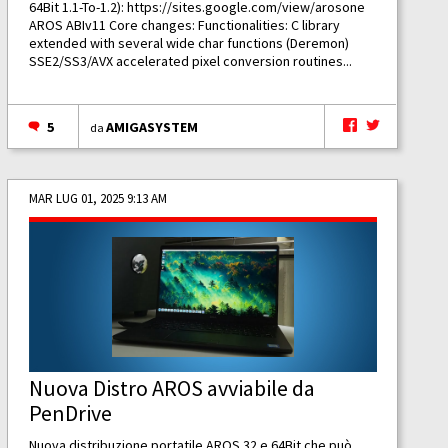
64Bit 1.1-To-1.2):
https://sites.google.com/view/arosone
AROS ABIv11 Core changes: Functionalities: C library
extended with several wide char functions (Deremon)
SSE2/SS3/AVX accelerated pixel conversion routines...
5
AMIGASYSTEM
da
MAR LUG 01, 2025 9:13 AM
Nuova Distro AROS avviabile da
PenDrive
Nuova distribuzione portatile AROS 32 e 64Bit che può