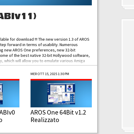
ABIv11)
ilable for download !!! The new version 1.3 of AROS
tep forward in terms of usability. Numerous
ing new AROS One preferences, new 32-bit
some of the best native 32-bit Hollywood software,
 which will allow you to emulate various Amiga
ad Functionalities: Improved...
MER OTT 15, 2025 1:30 PM
ABIv0
AROS One 64Bit v1.2
o
Realizzato