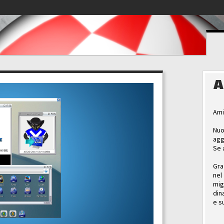
A
Ami
Nuo
agg
Se 
Gra
nel
mig
din
e s