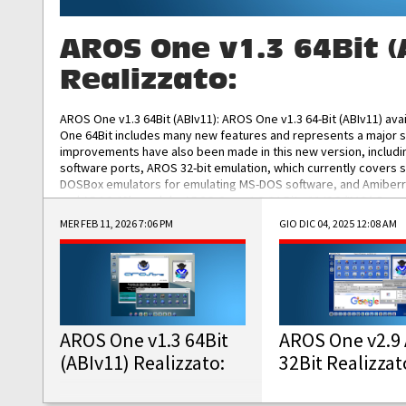
AROS One v1.3 64Bit (
Realizzato:
AROS One v1.3 64Bit (ABIv11): AROS One v1.3 64-Bit (ABIv11) ava
One 64Bit includes many new features and represents a major s
improvements have also been made in this new version, includ
software ports, AROS 32-bit emulation, which currently covers 
DOSBox emulators for emulating MS-DOS software, and Amiberry,
and AROS 68k models. AROS One v1.3 64-Bit-v11 ISO/IMG/: Downlo
MER FEB 11, 2026 7:06 PM
GIO DIC 04, 2025 12:08 AM
AROS One v1.3 64Bit
AROS One v2.9 
(ABIv11) Realizzato:
32Bit Realizzat