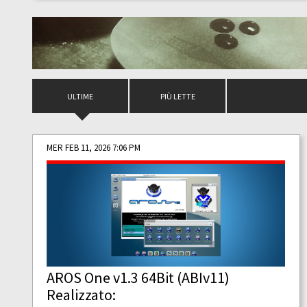
ULTIME
PIÙ LETTE
MER FEB 11, 2026 7:06 PM
AROS One v1.3 64Bit (ABIv11)
Realizzato: