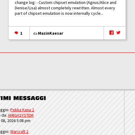
change log: - Custom chipset emulation (Agnus/Alice and
Denise/Lisa) almost completely rewritten. Almost every
part of chipset emulation is now internally cycle...
1
MazinKaesar
da
TIMI MESSAGGI
ggio:
Pekka Kana 2
o da:
AMIGASYSTEM
u 08, 2026 5:08 pm
ggio:
Warcraft 2