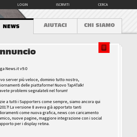
LOGIN
ISCRIVITI
CERCA
AIUTACI
CHI SIAMO
NEWS
nnuncio
ga News.it v9.0
vo server più veloce, dominio tutto nostro,
iornamenti delle piattaforme! Nuovo TapATalk!
avete problemi segnalateli nel forum!
zie a tutti i Supporters come sempre, siamo ancora qui
 2017! La versione 8 aveva già apportato tanti
lioramenti come nuova grafica, news con caricamento
amico, nuove pagine, maggiore integrazione con i social
upporto per i display retina.