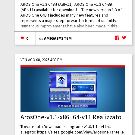
AROS One v1.3 64Bit (ABIv11): AROS One v1.3 64-Bit
(ABIv11) available for download !!! The new version 1.3 of
AROS One 64Bit includes many new features and
represents a major step forward in terms of usability.
Numerous improvements have also been made in this
new version, including new AROS...
0
AMIGASYSTEM
da
VEN AGO 08, 2025 4:30 PM
ArosOne-v1.1-x86_64-v11 Realizzato
Trovate tutti Download e l'upgrade v1.0/1.1 nel link
allegato:
https://sites.google.com/view/arosone
Tante le