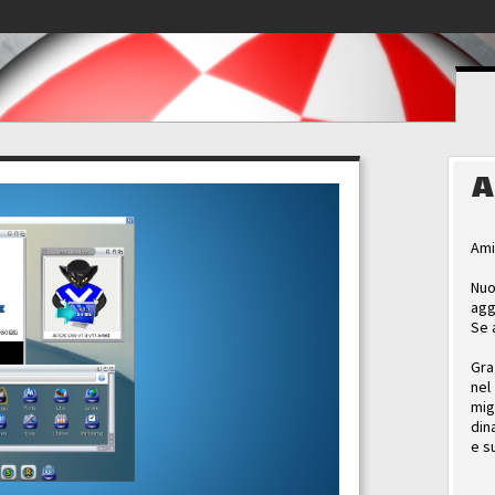
A
Ami
Nuo
agg
Se 
Gra
nel
mig
din
e s