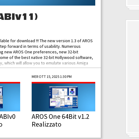
ABIv11)
ilable for download !!! The new version 1.3 of AROS
tep forward in terms of usability. Numerous
ing new AROS One preferences, new 32-bit
some of the best native 32-bit Hollywood software,
 which will allow you to emulate various Amiga
ad Functionalities: Improved...
MER OTT 15, 2025 1:30 PM
ABIv0
AROS One 64Bit v1.2
o
Realizzato