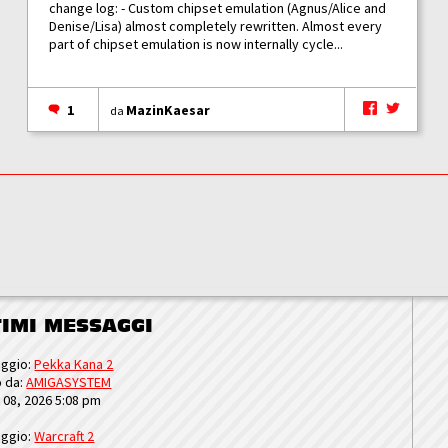
change log: - Custom chipset emulation (Agnus/Alice and
Denise/Lisa) almost completely rewritten. Almost every
part of chipset emulation is now internally cycle...
1
MazinKaesar
da
TIMI MESSAGGI
ggio:
Pekka Kana 2
o da:
AMIGASYSTEM
u 08, 2026 5:08 pm
ggio:
Warcraft 2