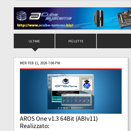
ULTIME
PIÙ LETTE
MER FEB 11, 2026 7:06 PM
AROS One v1.3 64Bit (ABIv11)
Realizzato: