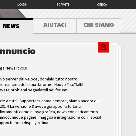
LOGIN
ISCRIVITI
CERCA
AIUTACI
CHI SIAMO
NEWS
nnuncio
ga News.it v9.0
vo server più veloce, dominio tutto nostro,
iornamenti delle piattaforme! Nuovo TapATalk!
avete problemi segnalateli nel forum!
zie a tutti i Supporters come sempre, siamo ancora qui
 2017! La versione 8 aveva già apportato tanti
lioramenti come nuova grafica, news con caricamento
amico, nuove pagine, maggiore integrazione con i social
upporto per i display retina.