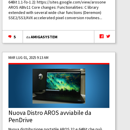
64Bit 1.1-To-1.2):
https://sites.google.com/view/arosone
AROS ABIv11 Core changes: Functionalities: C library
extended with several wide char functions (Deremon)
SSE2/SS3/AVX accelerated pixel conversion routines...
5
AMIGASYSTEM
da
MAR LUG 01, 2025 9:13 AM
Nuova Distro AROS avviabile da
PenDrive
Nuova distribuzione portatile AROS 32 e 64Bit che può