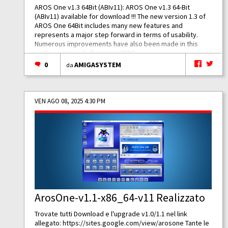
AROS One v1.3 64Bit (ABIv11): AROS One v1.3 64-Bit
(ABIv11) available for download !!! The new version 1.3 of
AROS One 64Bit includes many new features and
represents a major step forward in terms of usability.
Numerous improvements have also been made in this
new version, including new AROS...
0
AMIGASYSTEM
da
VEN AGO 08, 2025 4:30 PM
ArosOne-v1.1-x86_64-v11 Realizzato
Trovate tutti Download e l'upgrade v1.0/1.1 nel link
allegato:
https://sites.google.com/view/arosone
Tante le