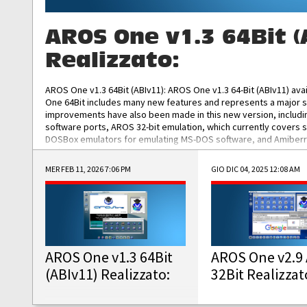
AROS One v1.3 64Bit (
Realizzato:
AROS One v1.3 64Bit (ABIv11): AROS One v1.3 64-Bit (ABIv11) ava
One 64Bit includes many new features and represents a major s
improvements have also been made in this new version, includ
software ports, AROS 32-bit emulation, which currently covers 
DOSBox emulators for emulating MS-DOS software, and Amiberry,
and AROS 68k models. AROS One v1.3 64-Bit-v11 ISO/IMG/: Downlo
MER FEB 11, 2026 7:06 PM
GIO DIC 04, 2025 12:08 AM
AROS One v1.3 64Bit
AROS One v2.9 
(ABIv11) Realizzato:
32Bit Realizzat