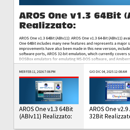
AROS One v1.3 64Bit (
Realizzato:
AROS One v1.3 64Bit (ABIv11): AROS One v1.3 64-Bit (ABIv11) ava
One 64Bit includes many new features and represents a major s
improvements have also been made in this new version, includ
software ports, AROS 32-bit emulation, which currently covers 
DOSBox emulators for emulating MS-DOS software, and Amiberry,
and AROS 68k models. AROS One v1.3 64-Bit-v11 ISO/IMG/: Downlo
MER FEB 11, 2026 7:06 PM
GIO DIC 04, 2025 12:08 AM
AROS One v1.3 64Bit
AROS One v2.9 
(ABIv11) Realizzato:
32Bit Realizzat