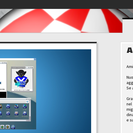
A
Ami
Nuo
agg
Se 
Gra
nel
mig
din
e s