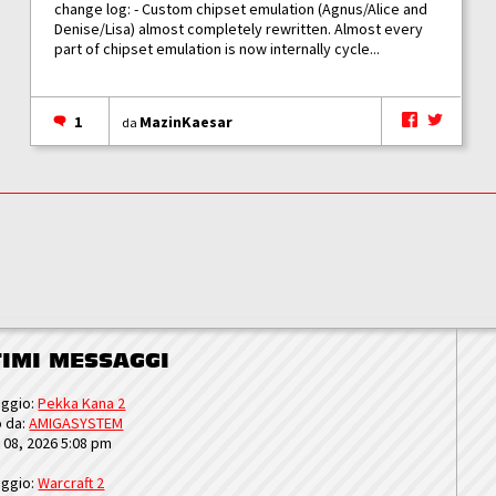
change log: - Custom chipset emulation (Agnus/Alice and
Denise/Lisa) almost completely rewritten. Almost every
part of chipset emulation is now internally cycle...
1
MazinKaesar
da
TIMI MESSAGGI
ggio:
Pekka Kana 2
o da:
AMIGASYSTEM
u 08, 2026 5:08 pm
ggio:
Warcraft 2