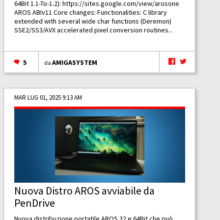
64Bit 1.1-To-1.2):
https://sites.google.com/view/arosone
AROS ABIv11 Core changes: Functionalities: C library
extended with several wide char functions (Deremon)
SSE2/SS3/AVX accelerated pixel conversion routines...
5
AMIGASYSTEM
da
MAR LUG 01, 2025 9:13 AM
Nuova Distro AROS avviabile da
PenDrive
Nuova distribuzione portatile AROS 32 e 64Bit che può