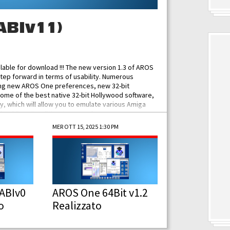
ABIv11)
ilable for download !!! The new version 1.3 of AROS
tep forward in terms of usability. Numerous
ing new AROS One preferences, new 32-bit
some of the best native 32-bit Hollywood software,
 which will allow you to emulate various Amiga
ad Functionalities: Improved...
MER OTT 15, 2025 1:30 PM
ABIv0
AROS One 64Bit v1.2
o
Realizzato