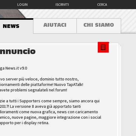
LOGIN
ISCRIVITI
CERCA
AIUTACI
CHI SIAMO
NEWS
nnuncio
ga News.it v9.0
vo server più veloce, dominio tutto nostro,
iornamenti delle piattaforme! Nuovo TapATalk!
avete problemi segnalateli nel forum!
zie a tutti i Supporters come sempre, siamo ancora qui
 2017! La versione 8 aveva già apportato tanti
lioramenti come nuova grafica, news con caricamento
amico, nuove pagine, maggiore integrazione con i social
upporto per i display retina.