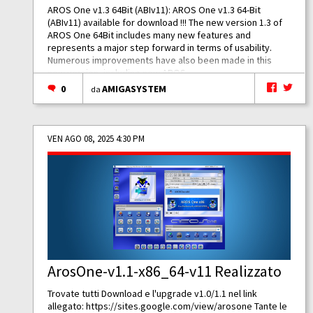
AROS One v1.3 64Bit (ABIv11): AROS One v1.3 64-Bit
(ABIv11) available for download !!! The new version 1.3 of
AROS One 64Bit includes many new features and
represents a major step forward in terms of usability.
Numerous improvements have also been made in this
new version, including new AROS...
0
AMIGASYSTEM
da
VEN AGO 08, 2025 4:30 PM
ArosOne-v1.1-x86_64-v11 Realizzato
Trovate tutti Download e l'upgrade v1.0/1.1 nel link
allegato:
https://sites.google.com/view/arosone
Tante le