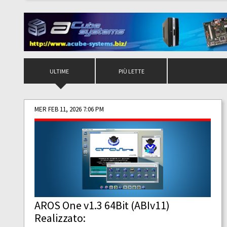
ULTIME
PIÙ LETTE
MER FEB 11, 2026 7:06 PM
AROS One v1.3 64Bit (ABIv11)
Realizzato: