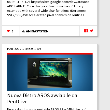
64Bit 1.1-To-1.2):
https://sites.google.com/view/arosone
AROS ABIv11 Core changes: Functionalities: C library
extended with several wide char functions (Deremon)
SSE2/SS3/AVX accelerated pixel conversion routines...
5
AMIGASYSTEM
da
MAR LUG 01, 2025 9:13 AM
Nuova Distro AROS avviabile da
PenDrive
Nuova distribuzione portatile AROS 32 e 64Bit che può