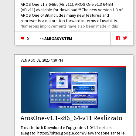
AROS One v1.3 64Bit (ABIv11): AROS One v1.3 64-Bit
(ABIv11) available for download !!! The new version 1.3 of
AROS One 64Bit includes many new features and
represents a major step forward in terms of usability.
Numerous improvements have also been made in this
new version, including new AROS...
0
AMIGASYSTEM
da
VEN AGO 08, 2025 4:30 PM
ArosOne-v1.1-x86_64-v11 Realizzato
Trovate tutti Download e l'upgrade v1.0/1.1 nel link
allegato:
https://sites.google.com/view/arosone
Tante le