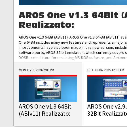
AROS One v1.3 64Bit (
Realizzato:
AROS One v1.3 64Bit (ABIv11): AROS One v1.3 64-Bit (ABIv11) ava
One 64Bit includes many new features and represents a major s
improvements have also been made in this new version, includ
software ports, AROS 32-bit emulation, which currently covers 
DOSBox emulators for emulating MS-DOS software, and Amiberry,
and AROS 68k models. AROS One v1.3 64-Bit-v11 ISO/IMG/: Downlo
MER FEB 11, 2026 7:06 PM
GIO DIC 04, 2025 12:08 AM
AROS One v1.3 64Bit
AROS One v2.9 
(ABIv11) Realizzato:
32Bit Realizzat