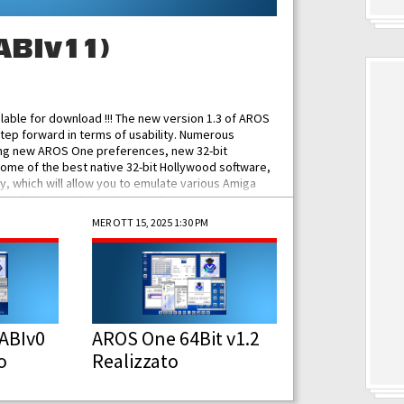
ABIv11)
ilable for download !!! The new version 1.3 of AROS
tep forward in terms of usability. Numerous
ing new AROS One preferences, new 32-bit
some of the best native 32-bit Hollywood software,
 which will allow you to emulate various Amiga
ad Functionalities: Improved...
MER OTT 15, 2025 1:30 PM
ABIv0
AROS One 64Bit v1.2
o
Realizzato