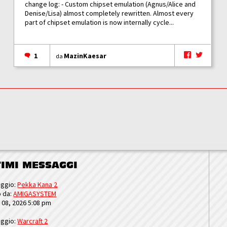
change log: - Custom chipset emulation (Agnus/Alice and
Denise/Lisa) almost completely rewritten. Almost every
part of chipset emulation is now internally cycle...
1
MazinKaesar
da
TIMI MESSAGGI
ggio:
Pekka Kana 2
o da:
AMIGASYSTEM
u 08, 2026 5:08 pm
ggio:
Warcraft 2