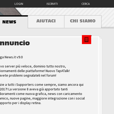
LOGIN
ISCRIVITI
CERCA
AIUTACI
CHI SIAMO
NEWS
nnuncio
ga News.it v9.0
vo server più veloce, dominio tutto nostro,
iornamenti delle piattaforme! Nuovo TapATalk!
avete problemi segnalateli nel forum!
zie a tutti i Supporters come sempre, siamo ancora qui
 2017! La versione 8 aveva già apportato tanti
lioramenti come nuova grafica, news con caricamento
amico, nuove pagine, maggiore integrazione con i social
upporto per i display retina.