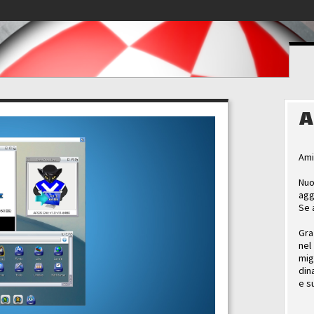
A
Ami
Nuo
agg
Se 
Gra
nel
mig
din
e s