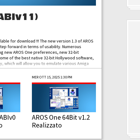
ABIv11)
ilable for download !!! The new version 1.3 of AROS
tep forward in terms of usability. Numerous
ing new AROS One preferences, new 32-bit
some of the best native 32-bit Hollywood software,
 which will allow you to emulate various Amiga
ad Functionalities: Improved...
MER OTT 15, 2025 1:30 PM
ABIv0
AROS One 64Bit v1.2
o
Realizzato