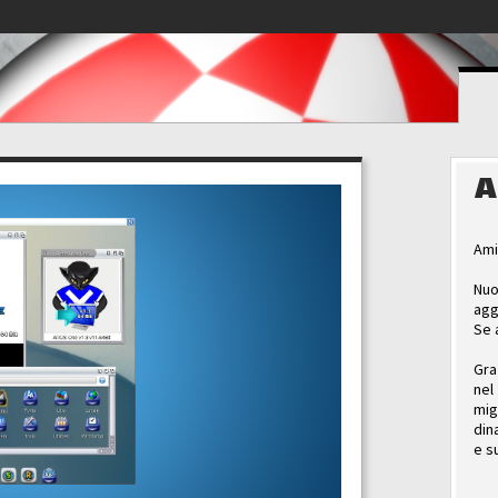
A
Ami
Nuo
agg
Se 
Gra
nel
mig
din
e s