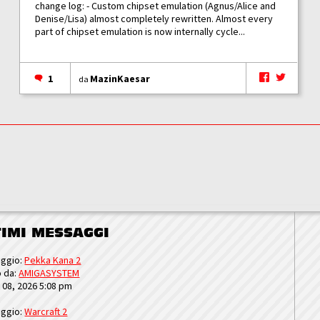
change log: - Custom chipset emulation (Agnus/Alice and
Denise/Lisa) almost completely rewritten. Almost every
part of chipset emulation is now internally cycle...
1
MazinKaesar
da
TIMI MESSAGGI
ggio:
Pekka Kana 2
o da:
AMIGASYSTEM
u 08, 2026 5:08 pm
ggio:
Warcraft 2