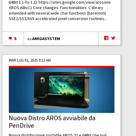
64Bit 1.1-To-1.2):
https://sites.google.com/view/arosone
AROS ABIv11 Core changes: Functionalities: C library
extended with several wide char functions (Deremon)
SSE2/SS3/AVX accelerated pixel conversion routines...
5
AMIGASYSTEM
da
MAR LUG 01, 2025 9:13 AM
Nuova Distro AROS avviabile da
PenDrive
Nuova distribuzione portatile AROS 32 e 64Bit che può