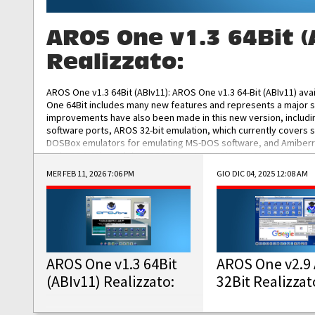
AROS One v1.3 64Bit (
Realizzato:
AROS One v1.3 64Bit (ABIv11): AROS One v1.3 64-Bit (ABIv11) ava
One 64Bit includes many new features and represents a major s
improvements have also been made in this new version, includ
software ports, AROS 32-bit emulation, which currently covers 
DOSBox emulators for emulating MS-DOS software, and Amiberry,
and AROS 68k models. AROS One v1.3 64-Bit-v11 ISO/IMG/: Downlo
MER FEB 11, 2026 7:06 PM
GIO DIC 04, 2025 12:08 AM
AROS One v1.3 64Bit
AROS One v2.9 
(ABIv11) Realizzato:
32Bit Realizzat