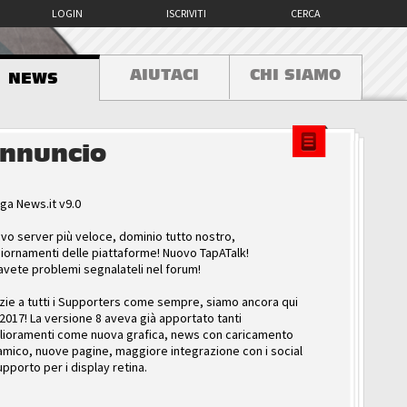
LOGIN
ISCRIVITI
CERCA
AIUTACI
CHI SIAMO
NEWS
nnuncio
ga News.it v9.0
vo server più veloce, dominio tutto nostro,
iornamenti delle piattaforme! Nuovo TapATalk!
avete problemi segnalateli nel forum!
zie a tutti i Supporters come sempre, siamo ancora qui
 2017! La versione 8 aveva già apportato tanti
lioramenti come nuova grafica, news con caricamento
amico, nuove pagine, maggiore integrazione con i social
upporto per i display retina.