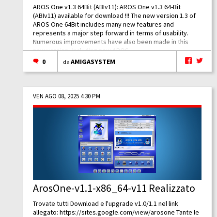
AROS One v1.3 64Bit (ABIv11): AROS One v1.3 64-Bit
(ABIv11) available for download !!! The new version 1.3 of
AROS One 64Bit includes many new features and
represents a major step forward in terms of usability.
Numerous improvements have also been made in this
new version, including new AROS...
0
AMIGASYSTEM
da
VEN AGO 08, 2025 4:30 PM
ArosOne-v1.1-x86_64-v11 Realizzato
Trovate tutti Download e l'upgrade v1.0/1.1 nel link
allegato:
https://sites.google.com/view/arosone
Tante le