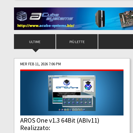
ULTIME
PIÙ LETTE
MER FEB 11, 2026 7:06 PM
AROS One v1.3 64Bit (ABIv11)
Realizzato: