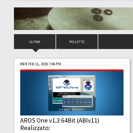
ULTIME
PIÙ LETTE
MER FEB 11, 2026 7:06 PM
AROS One v1.3 64Bit (ABIv11)
Realizzato: