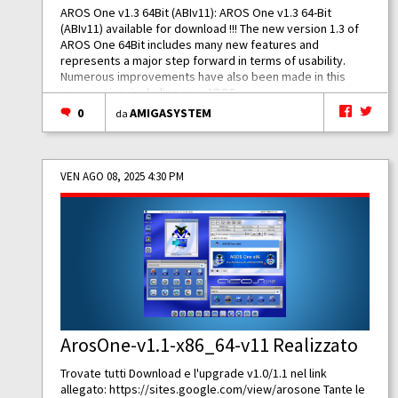
AROS One v1.3 64Bit (ABIv11): AROS One v1.3 64-Bit
(ABIv11) available for download !!! The new version 1.3 of
AROS One 64Bit includes many new features and
represents a major step forward in terms of usability.
Numerous improvements have also been made in this
new version, including new AROS...
0
AMIGASYSTEM
da
VEN AGO 08, 2025 4:30 PM
ArosOne-v1.1-x86_64-v11 Realizzato
Trovate tutti Download e l'upgrade v1.0/1.1 nel link
allegato:
https://sites.google.com/view/arosone
Tante le