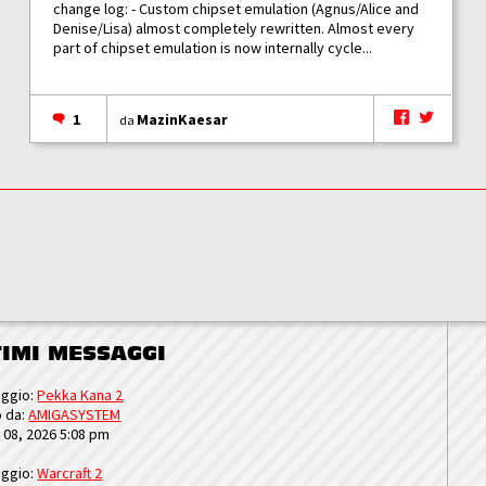
change log: - Custom chipset emulation (Agnus/Alice and
Denise/Lisa) almost completely rewritten. Almost every
part of chipset emulation is now internally cycle...
1
MazinKaesar
da
TIMI MESSAGGI
ggio:
Pekka Kana 2
o da:
AMIGASYSTEM
u 08, 2026 5:08 pm
ggio:
Warcraft 2