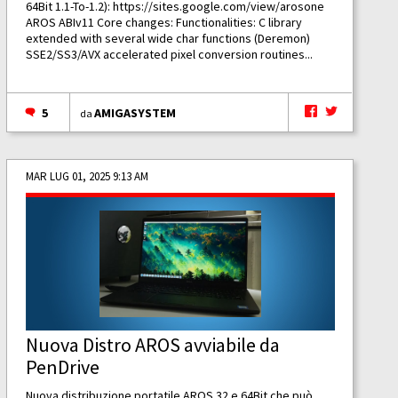
64Bit 1.1-To-1.2):
https://sites.google.com/view/arosone
AROS ABIv11 Core changes: Functionalities: C library
extended with several wide char functions (Deremon)
SSE2/SS3/AVX accelerated pixel conversion routines...
5
AMIGASYSTEM
da
MAR LUG 01, 2025 9:13 AM
Nuova Distro AROS avviabile da
PenDrive
Nuova distribuzione portatile AROS 32 e 64Bit che può