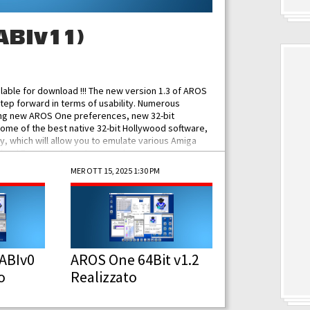
ABIv11)
ilable for download !!! The new version 1.3 of AROS
tep forward in terms of usability. Numerous
ing new AROS One preferences, new 32-bit
some of the best native 32-bit Hollywood software,
 which will allow you to emulate various Amiga
ad Functionalities: Improved...
MER OTT 15, 2025 1:30 PM
ABIv0
AROS One 64Bit v1.2
o
Realizzato