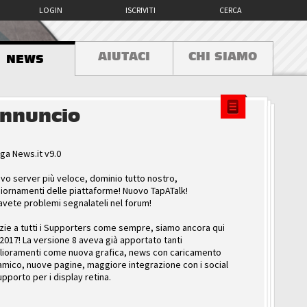
LOGIN
ISCRIVITI
CERCA
AIUTACI
CHI SIAMO
NEWS
nnuncio
ga News.it v9.0
vo server più veloce, dominio tutto nostro,
iornamenti delle piattaforme! Nuovo TapATalk!
avete problemi segnalateli nel forum!
zie a tutti i Supporters come sempre, siamo ancora qui
 2017! La versione 8 aveva già apportato tanti
lioramenti come nuova grafica, news con caricamento
amico, nuove pagine, maggiore integrazione con i social
upporto per i display retina.