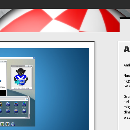
A
Ami
Nuo
agg
Se 
Gra
nel
mig
din
e s