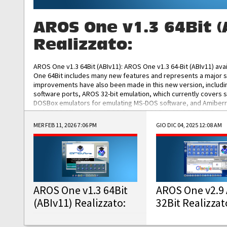
AROS One v1.3 64Bit (
Realizzato:
AROS One v1.3 64Bit (ABIv11): AROS One v1.3 64-Bit (ABIv11) ava
One 64Bit includes many new features and represents a major s
improvements have also been made in this new version, includ
software ports, AROS 32-bit emulation, which currently covers 
DOSBox emulators for emulating MS-DOS software, and Amiberry,
and AROS 68k models. AROS One v1.3 64-Bit-v11 ISO/IMG/: Downlo
MER FEB 11, 2026 7:06 PM
GIO DIC 04, 2025 12:08 AM
AROS One v1.3 64Bit
AROS One v2.9 
(ABIv11) Realizzato:
32Bit Realizzat