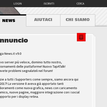
LOGIN
ISCRIVITI
CERCA
AIUTACI
CHI SIAMO
NEWS
nnuncio
ga News.it v9.0
vo server più veloce, dominio tutto nostro,
iornamenti delle piattaforme! Nuovo TapATalk!
avete problemi segnalateli nel forum!
zie a tutti i Supporters come sempre, siamo ancora qui
 2017! La versione 8 aveva già apportato tanti
lioramenti come nuova grafica, news con caricamento
amico, nuove pagine, maggiore integrazione con i social
upporto per i display retina.