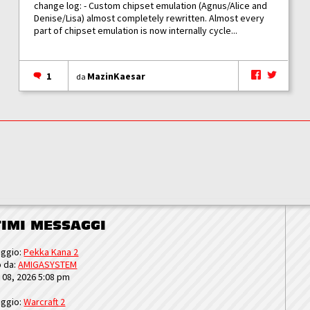
change log: - Custom chipset emulation (Agnus/Alice and
Denise/Lisa) almost completely rewritten. Almost every
part of chipset emulation is now internally cycle...
1
MazinKaesar
da
TIMI MESSAGGI
ggio:
Pekka Kana 2
o da:
AMIGASYSTEM
u 08, 2026 5:08 pm
ggio:
Warcraft 2