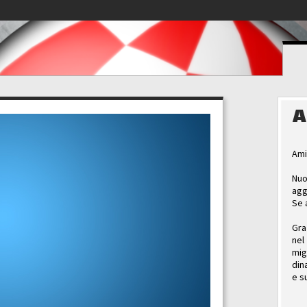
A
Ami
Nuo
agg
Se 
Gra
nel
mig
din
e s