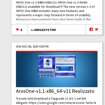
AROS One v1.3 64Bit (ABIv11): AROS One v1.3 64-Bit
(ABIv11) available for download !!! The new version 1.3 of
AROS One 64Bit includes many new features and
represents a major step forward in terms of usability.
Numerous improvements have also been made in this
new version, including new AROS...
0
AMIGASYSTEM
da
VEN AGO 08, 2025 4:30 PM
ArosOne-v1.1-x86_64-v11 Realizzato
Trovate tutti Download e l'upgrade v1.0/1.1 nel link
allegato:
https://sites.google.com/view/arosone
Tante le