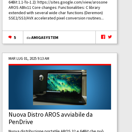
64Bit 1.1-To-1.2):
https://sites.google.com/view/arosone
AROS ABIv11 Core changes: Functionalities: C library
extended with several wide char functions (Deremon)
SSE2/SS3/AVX accelerated pixel conversion routines...
5
AMIGASYSTEM
da
MAR LUG 01, 2025 9:13 AM
Nuova Distro AROS avviabile da
PenDrive
Nuova distribuzione portatile AROS 32 e 64Bit che può