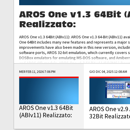
AROS One v1.3 64Bit (
Realizzato:
AROS One v1.3 64Bit (ABIv11): AROS One v1.3 64-Bit (ABIv11) ava
One 64Bit includes many new features and represents a major s
improvements have also been made in this new version, includ
software ports, AROS 32-bit emulation, which currently covers 
DOSBox emulators for emulating MS-DOS software, and Amiberry,
and AROS 68k models. AROS One v1.3 64-Bit-v11 ISO/IMG/: Downlo
MER FEB 11, 2026 7:06 PM
GIO DIC 04, 2025 12:08 AM
AROS One v1.3 64Bit
AROS One v2.9 
(ABIv11) Realizzato:
32Bit Realizzat