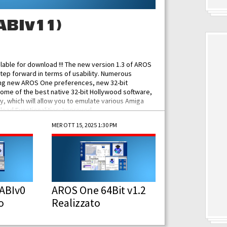
ABIv11)
ilable for download !!! The new version 1.3 of AROS
tep forward in terms of usability. Numerous
ing new AROS One preferences, new 32-bit
some of the best native 32-bit Hollywood software,
 which will allow you to emulate various Amiga
ad Functionalities: Improved...
MER OTT 15, 2025 1:30 PM
ABIv0
AROS One 64Bit v1.2
o
Realizzato