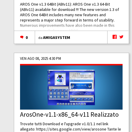
AROS One v1.3 64Bit (ABIv11): AROS One v1.3 64-Bit
(ABIv11) available for download !!! The new version 1.3 of
AROS One 64Bit includes many new features and
represents a major step forward in terms of usability.
Numerous improvements have also been made in this
new version, including new AROS...
0
AMIGASYSTEM
da
VEN AGO 08, 2025 4:30 PM
ArosOne-v1.1-x86_64-v11 Realizzato
Trovate tutti Download e l'upgrade v1.0/1.1 nel link
allegato:
https://sites.google.com/view/arosone
Tante le