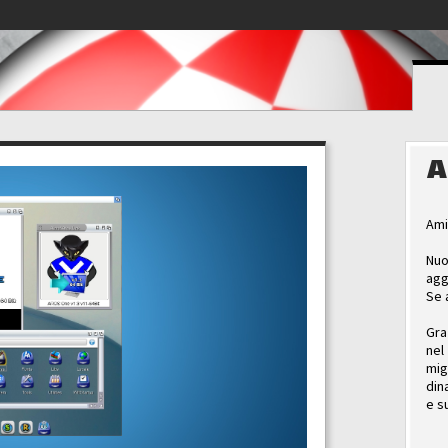
A
Ami
Nuo
agg
Se 
Gra
nel
mig
din
e s