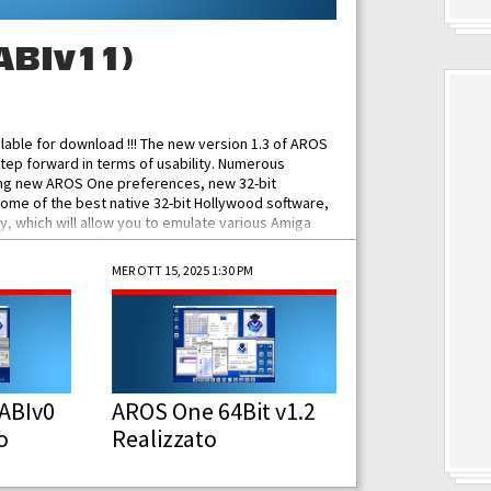
ABIv11)
ilable for download !!! The new version 1.3 of AROS
tep forward in terms of usability. Numerous
ing new AROS One preferences, new 32-bit
some of the best native 32-bit Hollywood software,
 which will allow you to emulate various Amiga
ad Functionalities: Improved...
MER OTT 15, 2025 1:30 PM
ABIv0
AROS One 64Bit v1.2
o
Realizzato