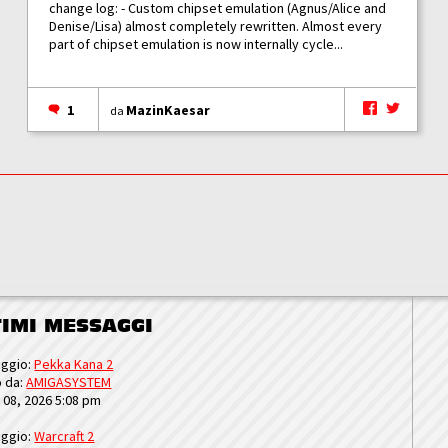
change log: - Custom chipset emulation (Agnus/Alice and
Denise/Lisa) almost completely rewritten. Almost every
part of chipset emulation is now internally cycle...
1
MazinKaesar
da
TIMI MESSAGGI
ggio:
Pekka Kana 2
o da:
AMIGASYSTEM
u 08, 2026 5:08 pm
ggio:
Warcraft 2