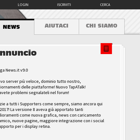
LOGIN
ISCRIVITI
CERCA
AIUTACI
CHI SIAMO
NEWS
nnuncio
ga News.it v9.0
vo server più veloce, dominio tutto nostro,
iornamenti delle piattaforme! Nuovo TapATalk!
avete problemi segnalateli nel forum!
zie a tutti i Supporters come sempre, siamo ancora qui
 2017! La versione 8 aveva già apportato tanti
lioramenti come nuova grafica, news con caricamento
amico, nuove pagine, maggiore integrazione con i social
upporto per i display retina.