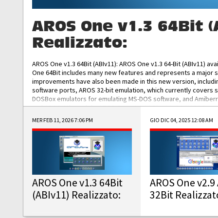
AROS One v1.3 64Bit (
Realizzato:
AROS One v1.3 64Bit (ABIv11): AROS One v1.3 64-Bit (ABIv11) ava
One 64Bit includes many new features and represents a major s
improvements have also been made in this new version, includ
software ports, AROS 32-bit emulation, which currently covers 
DOSBox emulators for emulating MS-DOS software, and Amiberry,
and AROS 68k models. AROS One v1.3 64-Bit-v11 ISO/IMG/: Downlo
MER FEB 11, 2026 7:06 PM
GIO DIC 04, 2025 12:08 AM
AROS One v1.3 64Bit
AROS One v2.9 
(ABIv11) Realizzato:
32Bit Realizzat