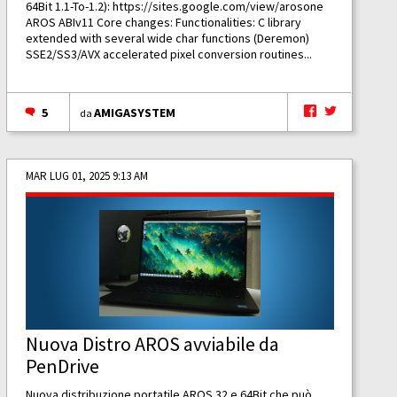
64Bit 1.1-To-1.2):
https://sites.google.com/view/arosone
AROS ABIv11 Core changes: Functionalities: C library
extended with several wide char functions (Deremon)
SSE2/SS3/AVX accelerated pixel conversion routines...
5
AMIGASYSTEM
da
MAR LUG 01, 2025 9:13 AM
Nuova Distro AROS avviabile da
PenDrive
Nuova distribuzione portatile AROS 32 e 64Bit che può