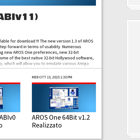
ABIv11)
ilable for download !!! The new version 1.3 of AROS
tep forward in terms of usability. Numerous
ing new AROS One preferences, new 32-bit
some of the best native 32-bit Hollywood software,
 which will allow you to emulate various Amiga
ad Functionalities: Improved...
MER OTT 15, 2025 1:30 PM
ABIv0
AROS One 64Bit v1.2
o
Realizzato