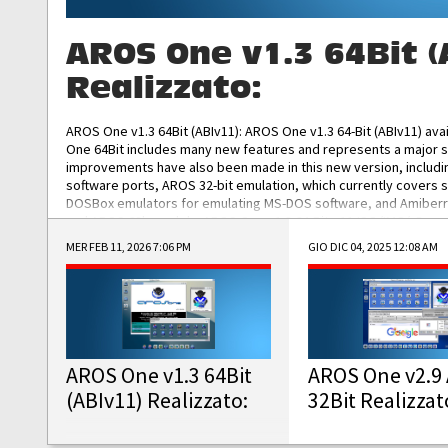
AROS One v1.3 64Bit (
Realizzato:
AROS One v1.3 64Bit (ABIv11): AROS One v1.3 64-Bit (ABIv11) ava
One 64Bit includes many new features and represents a major s
improvements have also been made in this new version, includ
software ports, AROS 32-bit emulation, which currently covers 
DOSBox emulators for emulating MS-DOS software, and Amiberry,
and AROS 68k models. AROS One v1.3 64-Bit-v11 ISO/IMG/: Downlo
MER FEB 11, 2026 7:06 PM
GIO DIC 04, 2025 12:08 AM
AROS One v1.3 64Bit
AROS One v2.9 
(ABIv11) Realizzato:
32Bit Realizzat