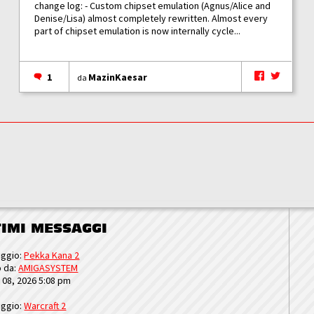
change log: - Custom chipset emulation (Agnus/Alice and
Denise/Lisa) almost completely rewritten. Almost every
part of chipset emulation is now internally cycle...
1
MazinKaesar
da
TIMI MESSAGGI
ggio:
Pekka Kana 2
o da:
AMIGASYSTEM
u 08, 2026 5:08 pm
ggio:
Warcraft 2