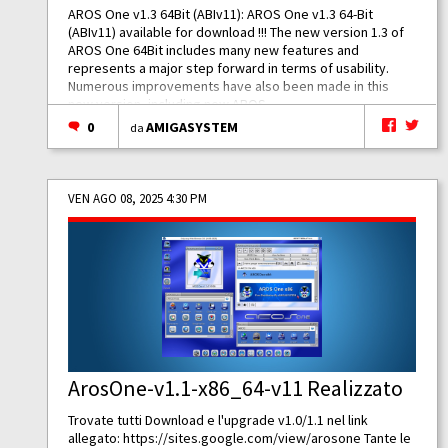
AROS One v1.3 64Bit (ABIv11): AROS One v1.3 64-Bit
(ABIv11) available for download !!! The new version 1.3 of
AROS One 64Bit includes many new features and
represents a major step forward in terms of usability.
Numerous improvements have also been made in this
new version, including new AROS...
0
AMIGASYSTEM
da
VEN AGO 08, 2025 4:30 PM
ArosOne-v1.1-x86_64-v11 Realizzato
Trovate tutti Download e l'upgrade v1.0/1.1 nel link
allegato:
https://sites.google.com/view/arosone
Tante le