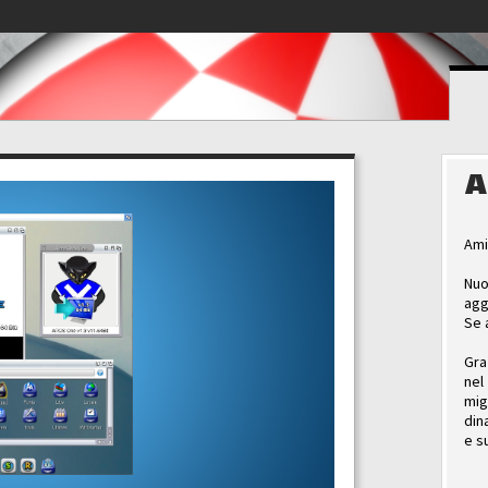
A
Ami
Nuo
agg
Se 
Gra
nel
mig
din
e s