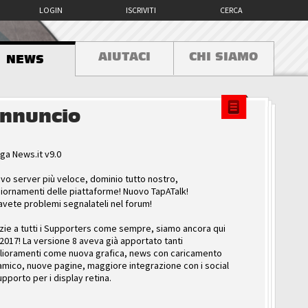
LOGIN
ISCRIVITI
CERCA
AIUTACI
CHI SIAMO
NEWS
nnuncio
ga News.it v9.0
vo server più veloce, dominio tutto nostro,
iornamenti delle piattaforme! Nuovo TapATalk!
avete problemi segnalateli nel forum!
zie a tutti i Supporters come sempre, siamo ancora qui
 2017! La versione 8 aveva già apportato tanti
lioramenti come nuova grafica, news con caricamento
amico, nuove pagine, maggiore integrazione con i social
upporto per i display retina.