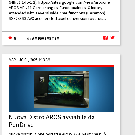
64Bit 1.1-To-1.2):
https://sites.google.com/view/arosone
AROS ABIv11 Core changes: Functionalities: C library
extended with several wide char functions (Deremon)
SSE2/SS3/AVX accelerated pixel conversion routines...
5
AMIGASYSTEM
da
MAR LUG 01, 2025 9:13 AM
Nuova Distro AROS avviabile da
PenDrive
Nuova distribuzione portatile AROS 32 e 64Bit che può