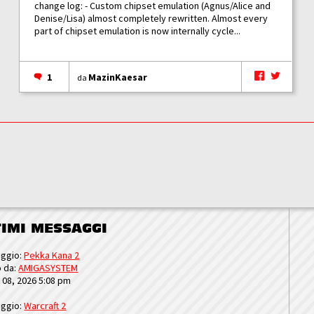
change log: - Custom chipset emulation (Agnus/Alice and
Denise/Lisa) almost completely rewritten. Almost every
part of chipset emulation is now internally cycle...
1
MazinKaesar
da
TIMI MESSAGGI
ggio:
Pekka Kana 2
o da:
AMIGASYSTEM
u 08, 2026 5:08 pm
ggio:
Warcraft 2