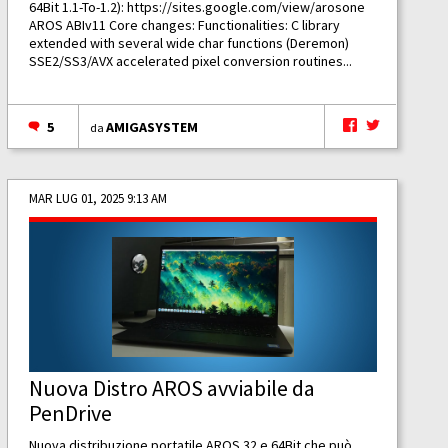
64Bit 1.1-To-1.2):
https://sites.google.com/view/arosone
AROS ABIv11 Core changes: Functionalities: C library
extended with several wide char functions (Deremon)
SSE2/SS3/AVX accelerated pixel conversion routines...
5
AMIGASYSTEM
da
MAR LUG 01, 2025 9:13 AM
Nuova Distro AROS avviabile da
PenDrive
Nuova distribuzione portatile AROS 32 e 64Bit che può