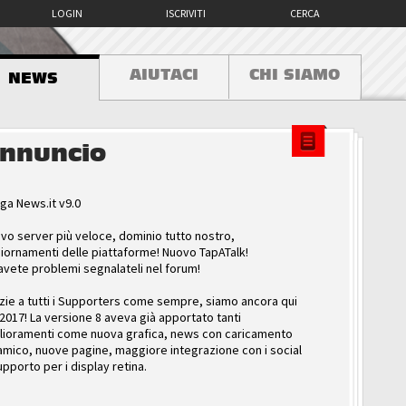
LOGIN
ISCRIVITI
CERCA
AIUTACI
CHI SIAMO
NEWS
nnuncio
ga News.it v9.0
vo server più veloce, dominio tutto nostro,
iornamenti delle piattaforme! Nuovo TapATalk!
avete problemi segnalateli nel forum!
zie a tutti i Supporters come sempre, siamo ancora qui
 2017! La versione 8 aveva già apportato tanti
lioramenti come nuova grafica, news con caricamento
amico, nuove pagine, maggiore integrazione con i social
upporto per i display retina.