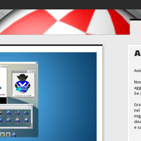
A
Ami
Nuo
agg
Se 
Gra
nel
mig
din
e s