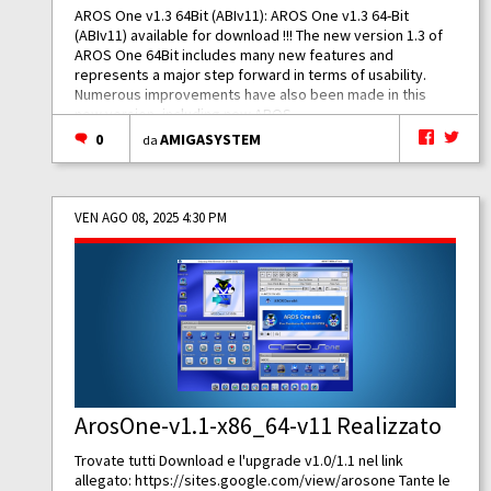
AROS One v1.3 64Bit (ABIv11): AROS One v1.3 64-Bit
(ABIv11) available for download !!! The new version 1.3 of
AROS One 64Bit includes many new features and
represents a major step forward in terms of usability.
Numerous improvements have also been made in this
new version, including new AROS...
0
AMIGASYSTEM
da
VEN AGO 08, 2025 4:30 PM
ArosOne-v1.1-x86_64-v11 Realizzato
Trovate tutti Download e l'upgrade v1.0/1.1 nel link
allegato:
https://sites.google.com/view/arosone
Tante le