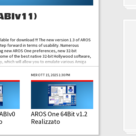
ABIv11)
ilable for download !!! The new version 1.3 of AROS
tep forward in terms of usability. Numerous
ing new AROS One preferences, new 32-bit
some of the best native 32-bit Hollywood software,
 which will allow you to emulate various Amiga
ad Functionalities: Improved...
MER OTT 15, 2025 1:30 PM
ABIv0
AROS One 64Bit v1.2
o
Realizzato