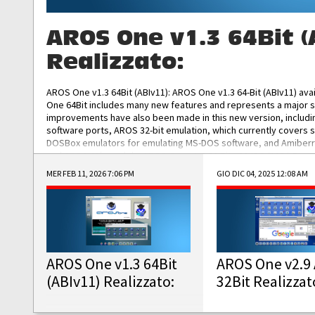
AROS One v1.3 64Bit (
Realizzato:
AROS One v1.3 64Bit (ABIv11): AROS One v1.3 64-Bit (ABIv11) ava
One 64Bit includes many new features and represents a major s
improvements have also been made in this new version, includ
software ports, AROS 32-bit emulation, which currently covers 
DOSBox emulators for emulating MS-DOS software, and Amiberry,
and AROS 68k models. AROS One v1.3 64-Bit-v11 ISO/IMG/: Downlo
MER FEB 11, 2026 7:06 PM
GIO DIC 04, 2025 12:08 AM
AROS One v1.3 64Bit
AROS One v2.9 
(ABIv11) Realizzato:
32Bit Realizzat