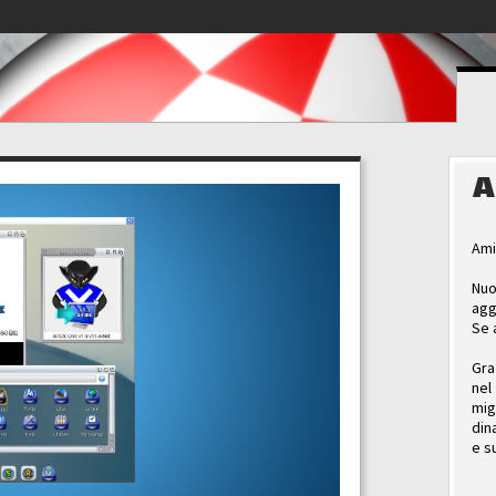
A
Ami
Nuo
agg
Se 
Gra
nel
mig
din
e s