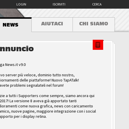
LOGIN
ISCRIVITI
CERCA
AIUTACI
CHI SIAMO
NEWS
nnuncio
ga News.it v9.0
vo server più veloce, dominio tutto nostro,
iornamenti delle piattaforme! Nuovo TapATalk!
avete problemi segnalateli nel forum!
zie a tutti i Supporters come sempre, siamo ancora qui
 2017! La versione 8 aveva già apportato tanti
lioramenti come nuova grafica, news con caricamento
amico, nuove pagine, maggiore integrazione con i social
upporto per i display retina.