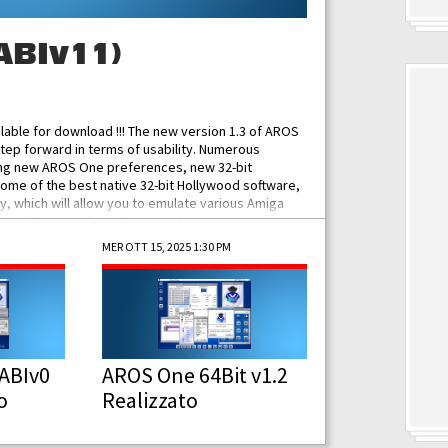
ABIv11)
ilable for download !!! The new version 1.3 of AROS
tep forward in terms of usability. Numerous
ing new AROS One preferences, new 32-bit
some of the best native 32-bit Hollywood software,
 which will allow you to emulate various Amiga
ad Functionalities: Improved...
MER OTT 15, 2025 1:30 PM
ABIv0
AROS One 64Bit v1.2
o
Realizzato