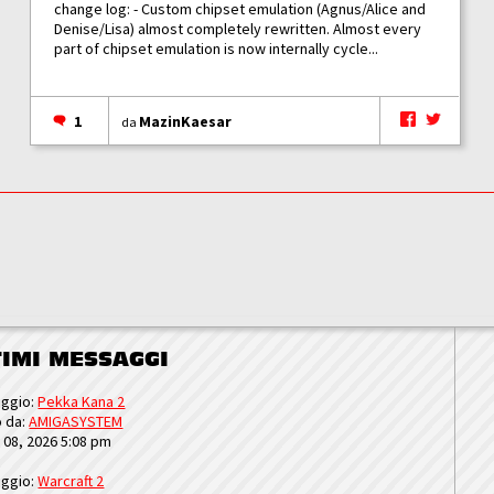
change log: - Custom chipset emulation (Agnus/Alice and
Denise/Lisa) almost completely rewritten. Almost every
part of chipset emulation is now internally cycle...
1
MazinKaesar
da
TIMI MESSAGGI
ggio:
Pekka Kana 2
o da:
AMIGASYSTEM
u 08, 2026 5:08 pm
ggio:
Warcraft 2