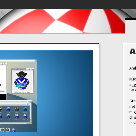
A
Ami
Nuo
agg
Se 
Gra
nel
mig
din
e s