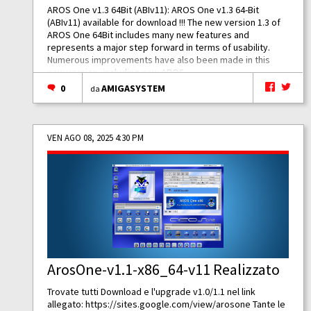
AROS One v1.3 64Bit (ABIv11): AROS One v1.3 64-Bit
(ABIv11) available for download !!! The new version 1.3 of
AROS One 64Bit includes many new features and
represents a major step forward in terms of usability.
Numerous improvements have also been made in this
new version, including new AROS...
0
AMIGASYSTEM
da
VEN AGO 08, 2025 4:30 PM
ArosOne-v1.1-x86_64-v11 Realizzato
Trovate tutti Download e l'upgrade v1.0/1.1 nel link
allegato:
https://sites.google.com/view/arosone
Tante le