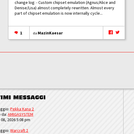
change log: - Custom chipset emulation (Agnus/Alice and
Denise/Lisa) almost completely rewritten. Almost every
part of chipset emulation is now internally cycle...
1
MazinKaesar
da
TIMI MESSAGGI
ggio:
Pekka Kana 2
o da:
AMIGASYSTEM
u 08, 2026 5:08 pm
ggio:
Warcraft 2