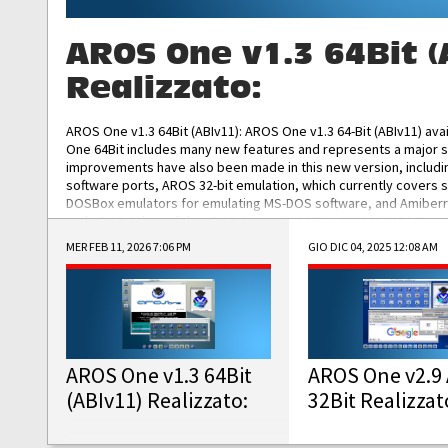
AROS One v1.3 64Bit (
Realizzato:
AROS One v1.3 64Bit (ABIv11): AROS One v1.3 64-Bit (ABIv11) ava
One 64Bit includes many new features and represents a major s
improvements have also been made in this new version, includ
software ports, AROS 32-bit emulation, which currently covers 
DOSBox emulators for emulating MS-DOS software, and Amiberry,
and AROS 68k models. AROS One v1.3 64-Bit-v11 ISO/IMG/: Downlo
MER FEB 11, 2026 7:06 PM
GIO DIC 04, 2025 12:08 AM
AROS One v1.3 64Bit
AROS One v2.9 
(ABIv11) Realizzato:
32Bit Realizzat