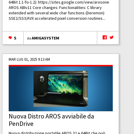
64Bit 1.1-To-1.2):
https://sites.google.com/view/arosone
AROS ABIv11 Core changes: Functionalities: C library
extended with several wide char functions (Deremon)
SSE2/SS3/AVX accelerated pixel conversion routines...
5
AMIGASYSTEM
da
MAR LUG 01, 2025 9:13 AM
Nuova Distro AROS avviabile da
PenDrive
Nuova distribuzione portatile AROS 32 e 64Bit che può