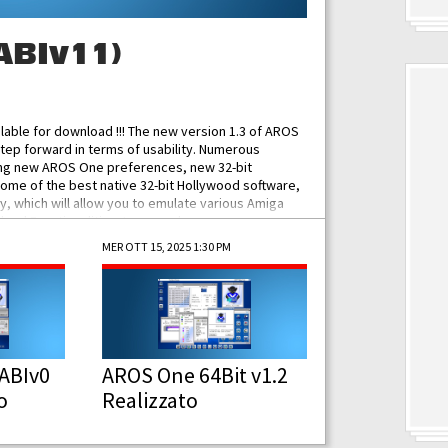
ABIv11)
ilable for download !!! The new version 1.3 of AROS
tep forward in terms of usability. Numerous
ing new AROS One preferences, new 32-bit
some of the best native 32-bit Hollywood software,
 which will allow you to emulate various Amiga
ad Functionalities: Improved...
MER OTT 15, 2025 1:30 PM
ABIv0
AROS One 64Bit v1.2
o
Realizzato