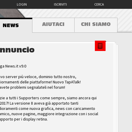
LOGIN
ISCRIVITI
CERCA
AIUTACI
CHI SIAMO
NEWS
nnuncio
ga News.it v9.0
vo server più veloce, dominio tutto nostro,
iornamenti delle piattaforme! Nuovo TapATalk!
avete problemi segnalateli nel forum!
zie a tutti i Supporters come sempre, siamo ancora qui
 2017! La versione 8 aveva già apportato tanti
lioramenti come nuova grafica, news con caricamento
amico, nuove pagine, maggiore integrazione con i social
upporto per i display retina.