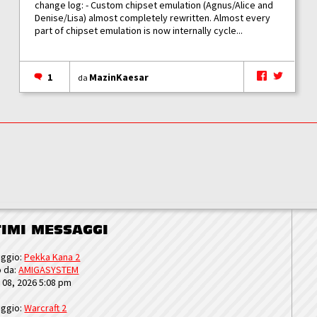
change log: - Custom chipset emulation (Agnus/Alice and
Denise/Lisa) almost completely rewritten. Almost every
part of chipset emulation is now internally cycle...
1
MazinKaesar
da
TIMI MESSAGGI
ggio:
Pekka Kana 2
o da:
AMIGASYSTEM
u 08, 2026 5:08 pm
ggio:
Warcraft 2