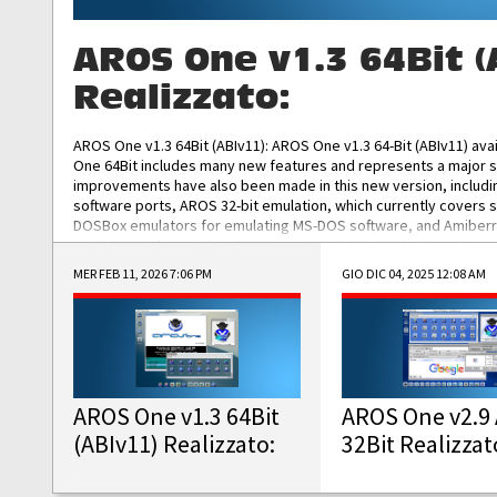
AROS One v1.3 64Bit (
Realizzato:
AROS One v1.3 64Bit (ABIv11): AROS One v1.3 64-Bit (ABIv11) ava
One 64Bit includes many new features and represents a major s
improvements have also been made in this new version, includ
software ports, AROS 32-bit emulation, which currently covers 
DOSBox emulators for emulating MS-DOS software, and Amiberry,
and AROS 68k models. AROS One v1.3 64-Bit-v11 ISO/IMG/: Downlo
MER FEB 11, 2026 7:06 PM
GIO DIC 04, 2025 12:08 AM
AROS One v1.3 64Bit
AROS One v2.9 
(ABIv11) Realizzato:
32Bit Realizzat