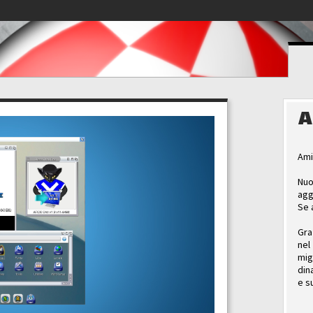
A
Ami
Nuo
agg
Se 
Gra
nel
mig
din
e s