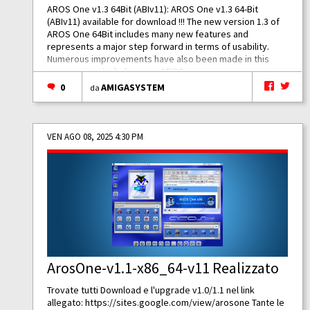
AROS One v1.3 64Bit (ABIv11): AROS One v1.3 64-Bit
(ABIv11) available for download !!! The new version 1.3 of
AROS One 64Bit includes many new features and
represents a major step forward in terms of usability.
Numerous improvements have also been made in this
new version, including new AROS...
0
AMIGASYSTEM
da
VEN AGO 08, 2025 4:30 PM
ArosOne-v1.1-x86_64-v11 Realizzato
Trovate tutti Download e l'upgrade v1.0/1.1 nel link
allegato:
https://sites.google.com/view/arosone
Tante le