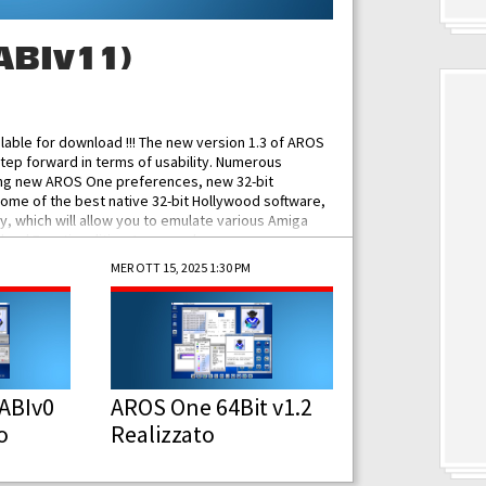
ABIv11)
ilable for download !!! The new version 1.3 of AROS
tep forward in terms of usability. Numerous
ing new AROS One preferences, new 32-bit
some of the best native 32-bit Hollywood software,
 which will allow you to emulate various Amiga
ad Functionalities: Improved...
MER OTT 15, 2025 1:30 PM
ABIv0
AROS One 64Bit v1.2
o
Realizzato