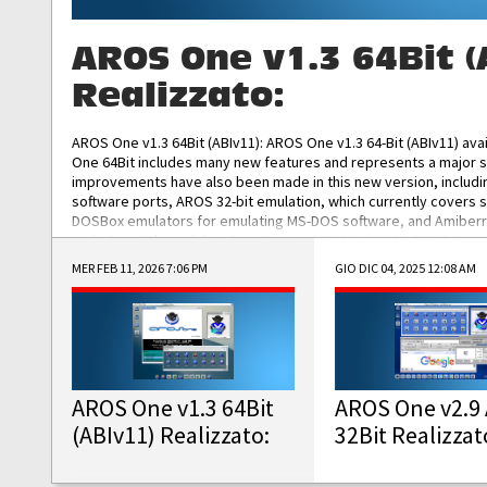
AROS One v1.3 64Bit (
Realizzato:
AROS One v1.3 64Bit (ABIv11): AROS One v1.3 64-Bit (ABIv11) ava
One 64Bit includes many new features and represents a major s
improvements have also been made in this new version, includ
software ports, AROS 32-bit emulation, which currently covers 
DOSBox emulators for emulating MS-DOS software, and Amiberry,
and AROS 68k models. AROS One v1.3 64-Bit-v11 ISO/IMG/: Downlo
MER FEB 11, 2026 7:06 PM
GIO DIC 04, 2025 12:08 AM
AROS One v1.3 64Bit
AROS One v2.9 
(ABIv11) Realizzato:
32Bit Realizzat