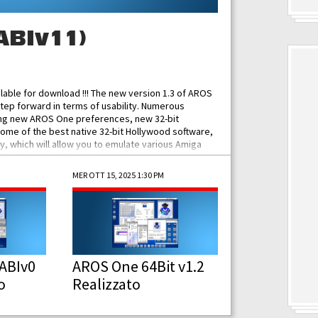
ABIv11)
ilable for download !!! The new version 1.3 of AROS
tep forward in terms of usability. Numerous
ing new AROS One preferences, new 32-bit
some of the best native 32-bit Hollywood software,
 which will allow you to emulate various Amiga
ad Functionalities: Improved...
MER OTT 15, 2025 1:30 PM
ABIv0
AROS One 64Bit v1.2
o
Realizzato