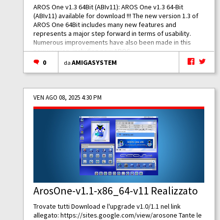
AROS One v1.3 64Bit (ABIv11): AROS One v1.3 64-Bit
(ABIv11) available for download !!! The new version 1.3 of
AROS One 64Bit includes many new features and
represents a major step forward in terms of usability.
Numerous improvements have also been made in this
new version, including new AROS...
0
AMIGASYSTEM
da
VEN AGO 08, 2025 4:30 PM
ArosOne-v1.1-x86_64-v11 Realizzato
Trovate tutti Download e l'upgrade v1.0/1.1 nel link
allegato:
https://sites.google.com/view/arosone
Tante le