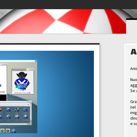
A
Ami
Nuo
agg
Se 
Gra
nel
mig
din
e s