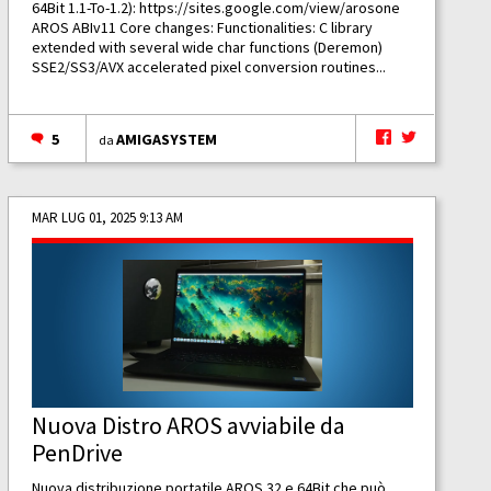
64Bit 1.1-To-1.2):
https://sites.google.com/view/arosone
AROS ABIv11 Core changes: Functionalities: C library
extended with several wide char functions (Deremon)
SSE2/SS3/AVX accelerated pixel conversion routines...
5
AMIGASYSTEM
da
MAR LUG 01, 2025 9:13 AM
Nuova Distro AROS avviabile da
PenDrive
Nuova distribuzione portatile AROS 32 e 64Bit che può