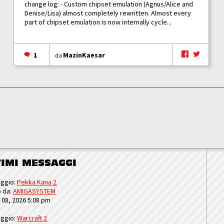
change log: - Custom chipset emulation (Agnus/Alice and
Denise/Lisa) almost completely rewritten. Almost every
part of chipset emulation is now internally cycle...
1
MazinKaesar
da
TIMI MESSAGGI
ggio:
Pekka Kana 2
o da:
AMIGASYSTEM
u 08, 2026 5:08 pm
ggio:
Warcraft 2