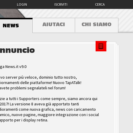
LOGIN
ISCRIVITI
CERCA
AIUTACI
CHI SIAMO
NEWS
nnuncio
ga News.it v9.0
vo server più veloce, dominio tutto nostro,
iornamenti delle piattaforme! Nuovo TapATalk!
avete problemi segnalateli nel forum!
zie a tutti i Supporters come sempre, siamo ancora qui
 2017! La versione 8 aveva già apportato tanti
lioramenti come nuova grafica, news con caricamento
amico, nuove pagine, maggiore integrazione con i social
upporto per i display retina.