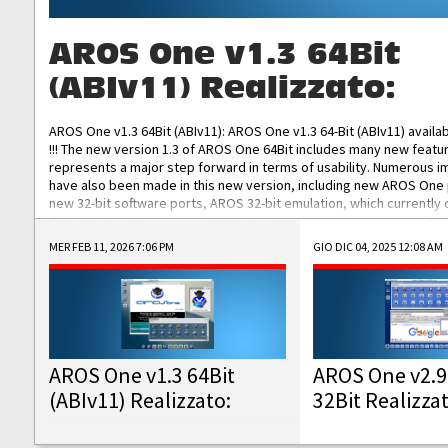
AROS One v1.3 64Bit
(ABIv11) Realizzato:
AROS One v1.3 64Bit (ABIv11): AROS One v1.3 64-Bit (ABIv11) availa
!!! The new version 1.3 of AROS One 64Bit includes many new featu
represents a major step forward in terms of usability. Numerous
have also been made in this new version, including new AROS One
new 32-bit software ports, AROS 32-bit emulation, which currently
the best native 32-bit Hollywood software, DOSBox emulators for 
DOS software, and Amiberry, which will allow you to emulate vario
MER FEB 11, 2026 7:06 PM
GIO DIC 04, 2025 12:08 AM
AROS 68k models. AROS One v1.3 64-Bit-v11 ISO/IMG/: Download Fun
Improved...
AROS One v1.3 64Bit
AROS One v2.9
(ABIv11) Realizzato:
32Bit Realizza