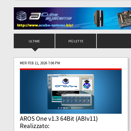
ULTIME
PIÙ LETTE
MER FEB 11, 2026 7:06 PM
AROS One v1.3 64Bit (ABIv11)
Realizzato: