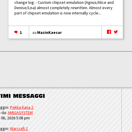
change log: - Custom chipset emulation (Agnus/Alice and
Denise/Lisa) almost completely rewritten. Almost every
part of chipset emulation is now internally cycle...
1
MazinKaesar
da
TIMI MESSAGGI
ggio:
Pekka Kana 2
o da:
AMIGASYSTEM
u 08, 2026 5:08 pm
ggio:
Warcraft 2