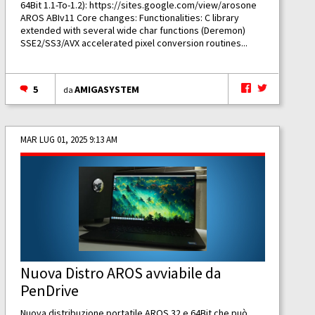
64Bit 1.1-To-1.2):
https://sites.google.com/view/arosone
AROS ABIv11 Core changes: Functionalities: C library
extended with several wide char functions (Deremon)
SSE2/SS3/AVX accelerated pixel conversion routines...
5
AMIGASYSTEM
da
MAR LUG 01, 2025 9:13 AM
Nuova Distro AROS avviabile da
PenDrive
Nuova distribuzione portatile AROS 32 e 64Bit che può