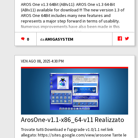
AROS One v1.3 64Bit (ABIv11): AROS One v1.3 64-Bit
(ABIv11) available for download !!! The new version 1.3 of
AROS One 64Bit includes many new features and
represents a major step forward in terms of usability.
Numerous improvements have also been made in this
new version, including new AROS...
0
AMIGASYSTEM
da
VEN AGO 08, 2025 4:30 PM
ArosOne-v1.1-x86_64-v11 Realizzato
Trovate tutti Download e l'upgrade v1.0/1.1 nel link
allegato:
https://sites.google.com/view/arosone
Tante le