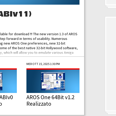
ABIv11)
ilable for download !!! The new version 1.3 of AROS
tep forward in terms of usability. Numerous
ing new AROS One preferences, new 32-bit
some of the best native 32-bit Hollywood software,
 which will allow you to emulate various Amiga
ad Functionalities: Improved...
MER OTT 15, 2025 1:30 PM
ABIv0
AROS One 64Bit v1.2
o
Realizzato