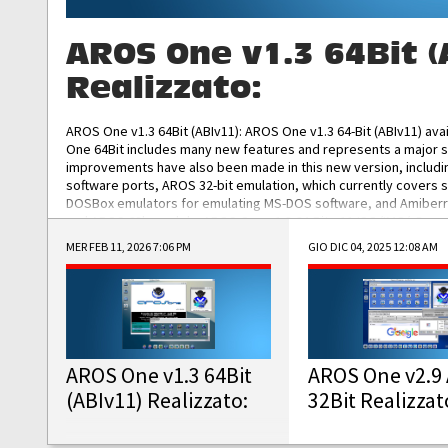
AROS One v1.3 64Bit (
Realizzato:
AROS One v1.3 64Bit (ABIv11): AROS One v1.3 64-Bit (ABIv11) ava
One 64Bit includes many new features and represents a major s
improvements have also been made in this new version, includ
software ports, AROS 32-bit emulation, which currently covers 
DOSBox emulators for emulating MS-DOS software, and Amiberry,
and AROS 68k models. AROS One v1.3 64-Bit-v11 ISO/IMG/: Downlo
MER FEB 11, 2026 7:06 PM
GIO DIC 04, 2025 12:08 AM
AROS One v1.3 64Bit
AROS One v2.9 
(ABIv11) Realizzato:
32Bit Realizzat