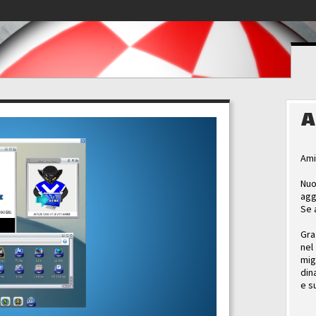
A
Ami
Nuo
agg
Se 
Gra
nel
mig
din
e s