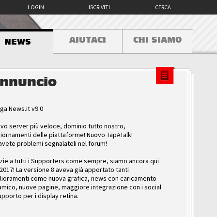
LOGIN
ISCRIVITI
CERCA
AIUTACI
CHI SIAMO
NEWS
nnuncio
ga News.it v9.0
vo server più veloce, dominio tutto nostro,
iornamenti delle piattaforme! Nuovo TapATalk!
avete problemi segnalateli nel forum!
zie a tutti i Supporters come sempre, siamo ancora qui
 2017! La versione 8 aveva già apportato tanti
lioramenti come nuova grafica, news con caricamento
amico, nuove pagine, maggiore integrazione con i social
upporto per i display retina.