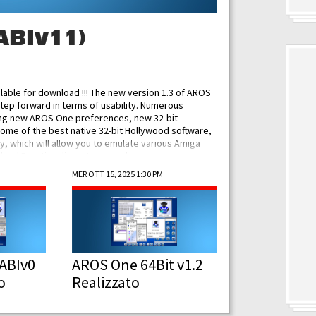
ABIv11)
ilable for download !!! The new version 1.3 of AROS
tep forward in terms of usability. Numerous
ing new AROS One preferences, new 32-bit
some of the best native 32-bit Hollywood software,
 which will allow you to emulate various Amiga
ad Functionalities: Improved...
MER OTT 15, 2025 1:30 PM
ABIv0
AROS One 64Bit v1.2
o
Realizzato