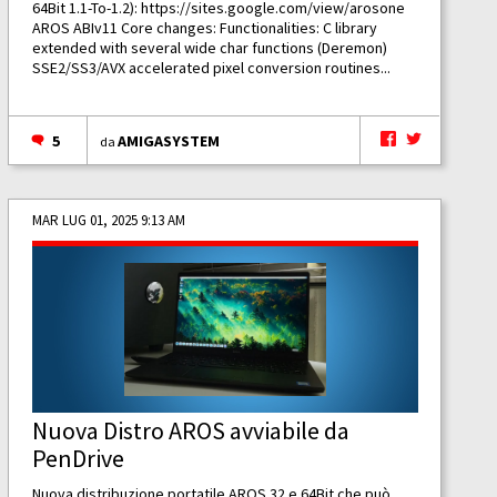
64Bit 1.1-To-1.2):
https://sites.google.com/view/arosone
AROS ABIv11 Core changes: Functionalities: C library
extended with several wide char functions (Deremon)
SSE2/SS3/AVX accelerated pixel conversion routines...
5
AMIGASYSTEM
da
MAR LUG 01, 2025 9:13 AM
Nuova Distro AROS avviabile da
PenDrive
Nuova distribuzione portatile AROS 32 e 64Bit che può