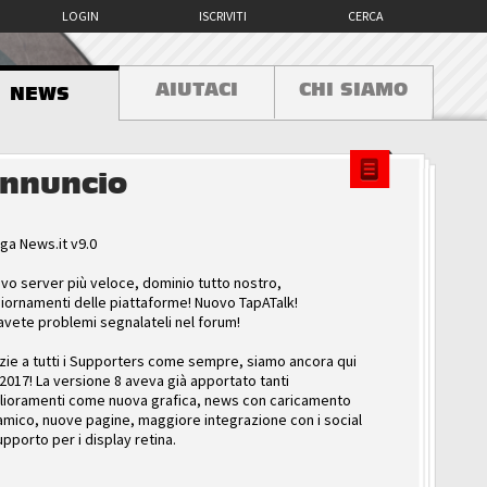
LOGIN
ISCRIVITI
CERCA
AIUTACI
CHI SIAMO
NEWS
nnuncio
ga News.it v9.0
vo server più veloce, dominio tutto nostro,
iornamenti delle piattaforme! Nuovo TapATalk!
avete problemi segnalateli nel forum!
zie a tutti i Supporters come sempre, siamo ancora qui
 2017! La versione 8 aveva già apportato tanti
lioramenti come nuova grafica, news con caricamento
amico, nuove pagine, maggiore integrazione con i social
upporto per i display retina.