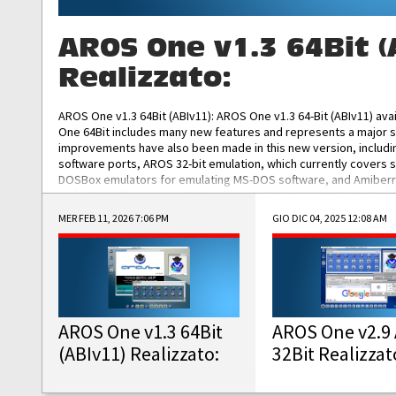
AROS One v1.3 64Bit (
Realizzato:
AROS One v1.3 64Bit (ABIv11): AROS One v1.3 64-Bit (ABIv11) ava
One 64Bit includes many new features and represents a major s
improvements have also been made in this new version, includ
software ports, AROS 32-bit emulation, which currently covers 
DOSBox emulators for emulating MS-DOS software, and Amiberry,
and AROS 68k models. AROS One v1.3 64-Bit-v11 ISO/IMG/: Downlo
MER FEB 11, 2026 7:06 PM
GIO DIC 04, 2025 12:08 AM
AROS One v1.3 64Bit
AROS One v2.9 
(ABIv11) Realizzato:
32Bit Realizzat