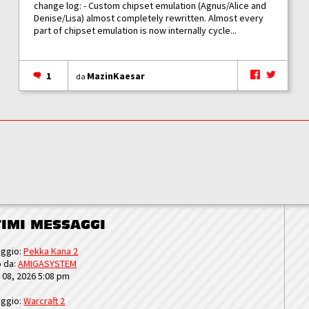
change log: - Custom chipset emulation (Agnus/Alice and
Denise/Lisa) almost completely rewritten. Almost every
part of chipset emulation is now internally cycle...
1
MazinKaesar
da
TIMI MESSAGGI
ggio:
Pekka Kana 2
o da:
AMIGASYSTEM
u 08, 2026 5:08 pm
ggio:
Warcraft 2