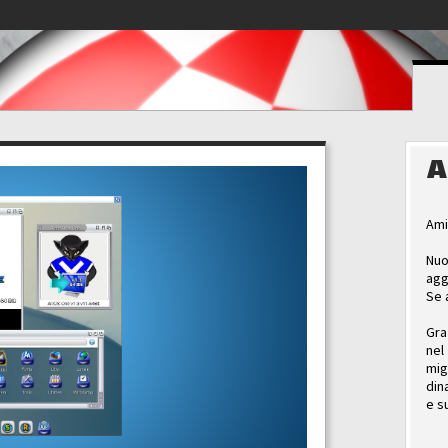
A
Ami
Nuo
agg
Se 
Gra
nel
mig
din
e s