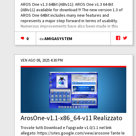
AROS One v1.3 64Bit (ABIv11): AROS One v1.3 64-Bit
(ABIv11) available for download !!! The new version 1.3 of
AROS One 64Bit includes many new features and
represents a major step forward in terms of usability.
Numerous improvements have also been made in this
new version, including new AROS...
0
AMIGASYSTEM
da
VEN AGO 08, 2025 4:30 PM
ArosOne-v1.1-x86_64-v11 Realizzato
Trovate tutti Download e l'upgrade v1.0/1.1 nel link
allegato:
https://sites.google.com/view/arosone
Tante le