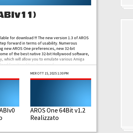
ABIv11)
ilable for download !!! The new version 1.3 of AROS
tep forward in terms of usability. Numerous
ing new AROS One preferences, new 32-bit
some of the best native 32-bit Hollywood software,
 which will allow you to emulate various Amiga
ad Functionalities: Improved...
MER OTT 15, 2025 1:30 PM
ABIv0
AROS One 64Bit v1.2
o
Realizzato