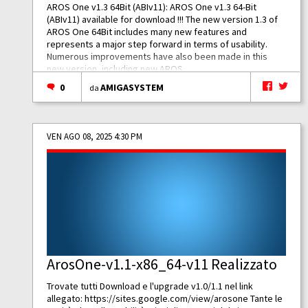
AROS One v1.3 64Bit (ABIv11): AROS One v1.3 64-Bit
(ABIv11) available for download !!! The new version 1.3 of
AROS One 64Bit includes many new features and
represents a major step forward in terms of usability.
Numerous improvements have also been made in this
new version, including new AROS...
0
AMIGASYSTEM
da
VEN AGO 08, 2025 4:30 PM
ArosOne-v1.1-x86_64-v11 Realizzato
Trovate tutti Download e l'upgrade v1.0/1.1 nel link
allegato:
https://sites.google.com/view/arosone
Tante le