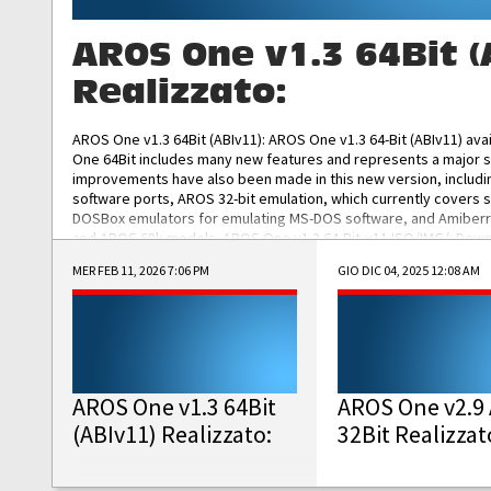
AROS One v1.3 64Bit (
Realizzato:
AROS One v1.3 64Bit (ABIv11): AROS One v1.3 64-Bit (ABIv11) ava
One 64Bit includes many new features and represents a major s
improvements have also been made in this new version, includ
software ports, AROS 32-bit emulation, which currently covers 
DOSBox emulators for emulating MS-DOS software, and Amiberry,
and AROS 68k models. AROS One v1.3 64-Bit-v11 ISO/IMG/: Downlo
MER FEB 11, 2026 7:06 PM
GIO DIC 04, 2025 12:08 AM
AROS One v1.3 64Bit
AROS One v2.9 
(ABIv11) Realizzato:
32Bit Realizzat