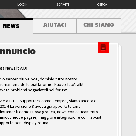
LOGIN
ISCRIVITI
CERCA
AIUTACI
CHI SIAMO
NEWS
nnuncio
ga News.it v9.0
vo server più veloce, dominio tutto nostro,
iornamenti delle piattaforme! Nuovo TapATalk!
avete problemi segnalateli nel forum!
zie a tutti i Supporters come sempre, siamo ancora qui
 2017! La versione 8 aveva già apportato tanti
lioramenti come nuova grafica, news con caricamento
amico, nuove pagine, maggiore integrazione con i social
upporto per i display retina.