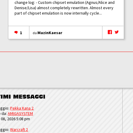
change log: - Custom chipset emulation (Agnus/Alice and
Denise/Lisa) almost completely rewritten. Almost every
part of chipset emulation is now internally cycle...
1
MazinKaesar
da
TIMI MESSAGGI
ggio:
Pekka Kana 2
o da:
AMIGASYSTEM
u 08, 2026 5:08 pm
ggio:
Warcraft 2