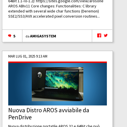
64Bit 1.1-To-1.2):
https://sites.google.com/view/arosone
AROS ABIv11 Core changes: Functionalities: C library
extended with several wide char functions (Deremon)
SSE2/SS3/AVX accelerated pixel conversion routines...
5
AMIGASYSTEM
da
MAR LUG 01, 2025 9:13 AM
Nuova Distro AROS avviabile da
PenDrive
Nuova distribuzione portatile AROS 32 e 64Bit che può