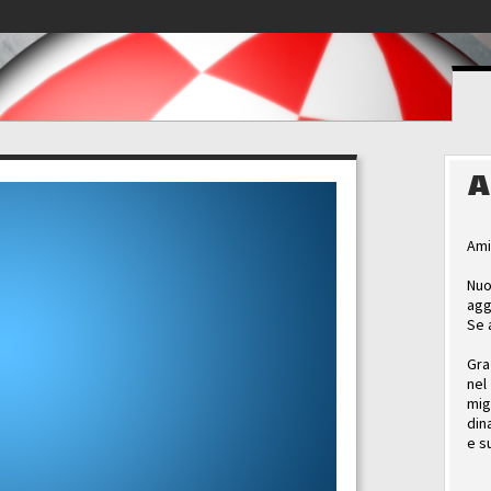
A
Ami
Nuo
agg
Se 
Gra
nel
mig
din
e s