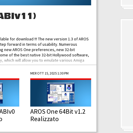
ABIv11)
ilable for download !!! The new version 1.3 of AROS
tep forward in terms of usability. Numerous
ing new AROS One preferences, new 32-bit
some of the best native 32-bit Hollywood software,
 which will allow you to emulate various Amiga
ad Functionalities: Improved...
MER OTT 15, 2025 1:30 PM
ABIv0
AROS One 64Bit v1.2
o
Realizzato