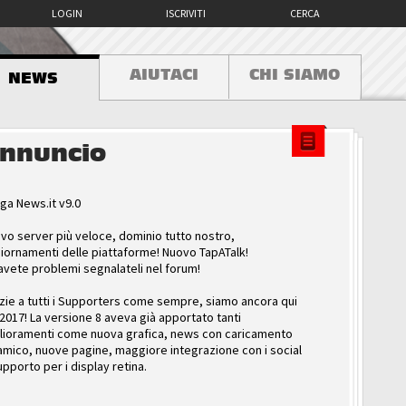
LOGIN
ISCRIVITI
CERCA
AIUTACI
CHI SIAMO
NEWS
nnuncio
ga News.it v9.0
vo server più veloce, dominio tutto nostro,
iornamenti delle piattaforme! Nuovo TapATalk!
avete problemi segnalateli nel forum!
zie a tutti i Supporters come sempre, siamo ancora qui
 2017! La versione 8 aveva già apportato tanti
lioramenti come nuova grafica, news con caricamento
amico, nuove pagine, maggiore integrazione con i social
upporto per i display retina.