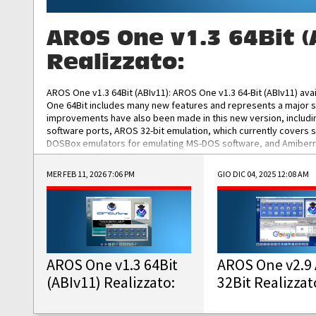
AROS One v1.3 64Bit (
Realizzato:
AROS One v1.3 64Bit (ABIv11): AROS One v1.3 64-Bit (ABIv11) ava
One 64Bit includes many new features and represents a major s
improvements have also been made in this new version, includ
software ports, AROS 32-bit emulation, which currently covers 
DOSBox emulators for emulating MS-DOS software, and Amiberry,
and AROS 68k models. AROS One v1.3 64-Bit-v11 ISO/IMG/: Downlo
MER FEB 11, 2026 7:06 PM
GIO DIC 04, 2025 12:08 AM
AROS One v1.3 64Bit
AROS One v2.9 
(ABIv11) Realizzato:
32Bit Realizzat