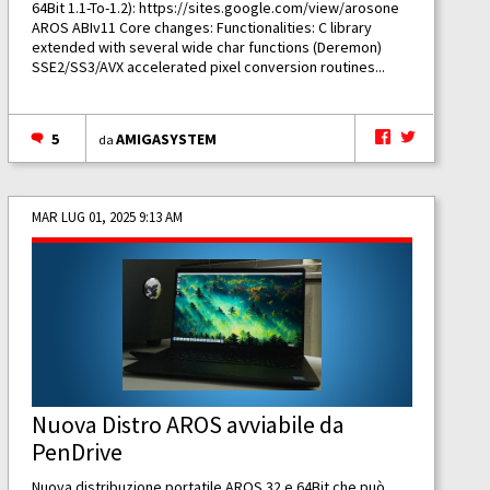
64Bit 1.1-To-1.2):
https://sites.google.com/view/arosone
AROS ABIv11 Core changes: Functionalities: C library
extended with several wide char functions (Deremon)
SSE2/SS3/AVX accelerated pixel conversion routines...
5
AMIGASYSTEM
da
MAR LUG 01, 2025 9:13 AM
Nuova Distro AROS avviabile da
PenDrive
Nuova distribuzione portatile AROS 32 e 64Bit che può