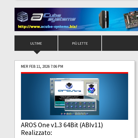
ULTIME
PIÙ LETTE
MER FEB 11, 2026 7:06 PM
AROS One v1.3 64Bit (ABIv11)
Realizzato: