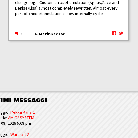
change log: - Custom chipset emulation (Agnus/Alice and
Denise/Lisa) almost completely rewritten. Almost every
part of chipset emulation is now internally cycle...
1
MazinKaesar
da
TIMI MESSAGGI
ggio:
Pekka Kana 2
o da:
AMIGASYSTEM
u 08, 2026 5:08 pm
ggio:
Warcraft 2