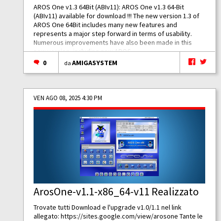
AROS One v1.3 64Bit (ABIv11): AROS One v1.3 64-Bit
(ABIv11) available for download !!! The new version 1.3 of
AROS One 64Bit includes many new features and
represents a major step forward in terms of usability.
Numerous improvements have also been made in this
new version, including new AROS...
0
AMIGASYSTEM
da
VEN AGO 08, 2025 4:30 PM
ArosOne-v1.1-x86_64-v11 Realizzato
Trovate tutti Download e l'upgrade v1.0/1.1 nel link
allegato:
https://sites.google.com/view/arosone
Tante le