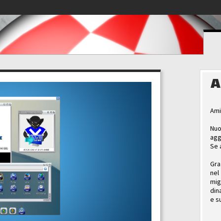
A
Ami
Nuo
agg
Se 
Gra
nel
mig
din
e s