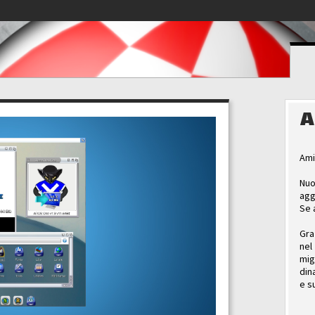
A
Ami
Nuo
agg
Se 
Gra
nel
mig
din
e s