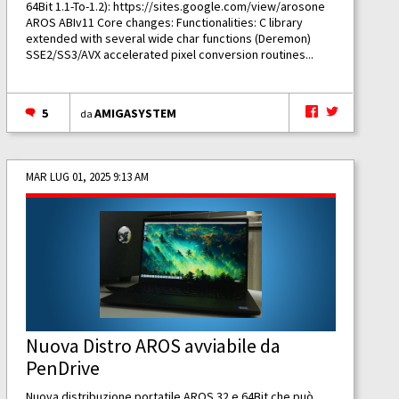
64Bit 1.1-To-1.2):
https://sites.google.com/view/arosone
AROS ABIv11 Core changes: Functionalities: C library
extended with several wide char functions (Deremon)
SSE2/SS3/AVX accelerated pixel conversion routines...
5
AMIGASYSTEM
da
MAR LUG 01, 2025 9:13 AM
Nuova Distro AROS avviabile da
PenDrive
Nuova distribuzione portatile AROS 32 e 64Bit che può