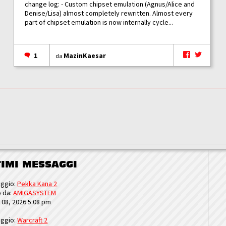
change log: - Custom chipset emulation (Agnus/Alice and
Denise/Lisa) almost completely rewritten. Almost every
part of chipset emulation is now internally cycle...
1
MazinKaesar
da
TIMI MESSAGGI
ggio:
Pekka Kana 2
o da:
AMIGASYSTEM
u 08, 2026 5:08 pm
ggio:
Warcraft 2