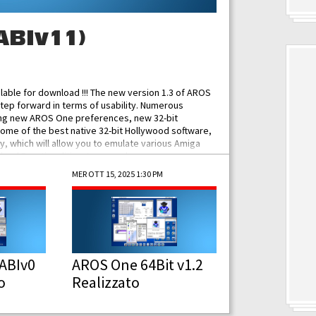
ABIv11)
ilable for download !!! The new version 1.3 of AROS
tep forward in terms of usability. Numerous
ing new AROS One preferences, new 32-bit
some of the best native 32-bit Hollywood software,
 which will allow you to emulate various Amiga
ad Functionalities: Improved...
MER OTT 15, 2025 1:30 PM
ABIv0
AROS One 64Bit v1.2
o
Realizzato