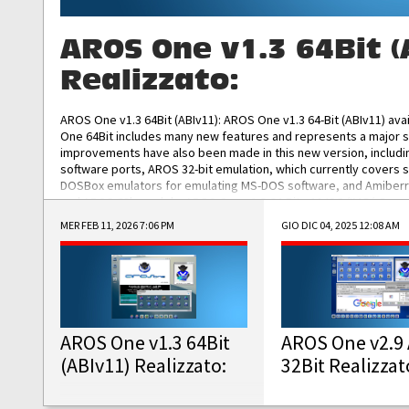
AROS One v1.3 64Bit (
Realizzato:
AROS One v1.3 64Bit (ABIv11): AROS One v1.3 64-Bit (ABIv11) ava
One 64Bit includes many new features and represents a major s
improvements have also been made in this new version, includ
software ports, AROS 32-bit emulation, which currently covers 
DOSBox emulators for emulating MS-DOS software, and Amiberry,
and AROS 68k models. AROS One v1.3 64-Bit-v11 ISO/IMG/: Downlo
MER FEB 11, 2026 7:06 PM
GIO DIC 04, 2025 12:08 AM
AROS One v1.3 64Bit
AROS One v2.9 
(ABIv11) Realizzato:
32Bit Realizzat