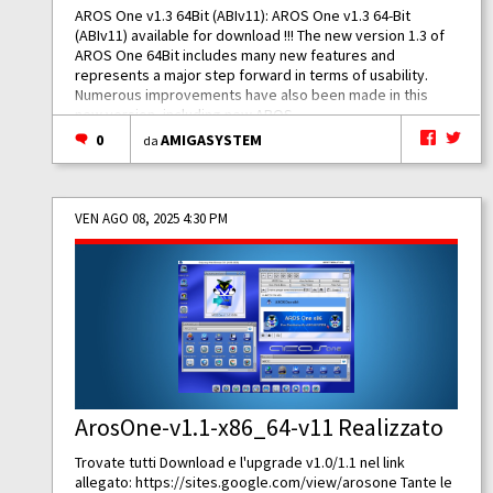
AROS One v1.3 64Bit (ABIv11): AROS One v1.3 64-Bit
(ABIv11) available for download !!! The new version 1.3 of
AROS One 64Bit includes many new features and
represents a major step forward in terms of usability.
Numerous improvements have also been made in this
new version, including new AROS...
0
AMIGASYSTEM
da
VEN AGO 08, 2025 4:30 PM
ArosOne-v1.1-x86_64-v11 Realizzato
Trovate tutti Download e l'upgrade v1.0/1.1 nel link
allegato:
https://sites.google.com/view/arosone
Tante le