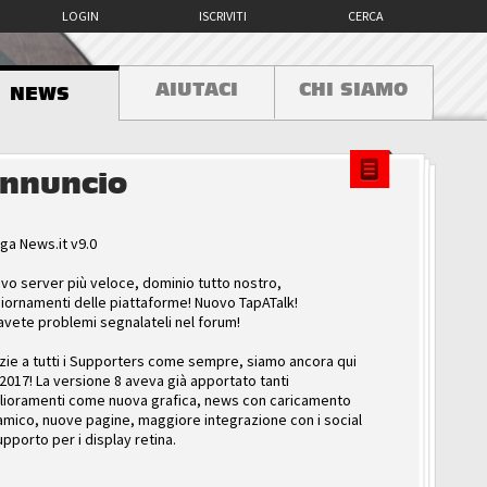
LOGIN
ISCRIVITI
CERCA
AIUTACI
CHI SIAMO
NEWS
nnuncio
ga News.it v9.0
vo server più veloce, dominio tutto nostro,
iornamenti delle piattaforme! Nuovo TapATalk!
avete problemi segnalateli nel forum!
zie a tutti i Supporters come sempre, siamo ancora qui
 2017! La versione 8 aveva già apportato tanti
lioramenti come nuova grafica, news con caricamento
amico, nuove pagine, maggiore integrazione con i social
upporto per i display retina.