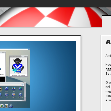
A
Ami
Nuo
agg
Se 
Gra
nel
mig
din
e s