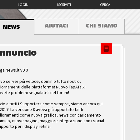
LOGIN
ISCRIVITI
CERCA
AIUTACI
CHI SIAMO
NEWS
nnuncio
ga News.it v9.0
vo server più veloce, dominio tutto nostro,
iornamenti delle piattaforme! Nuovo TapATalk!
avete problemi segnalateli nel forum!
zie a tutti i Supporters come sempre, siamo ancora qui
 2017! La versione 8 aveva già apportato tanti
lioramenti come nuova grafica, news con caricamento
amico, nuove pagine, maggiore integrazione con i social
upporto per i display retina.