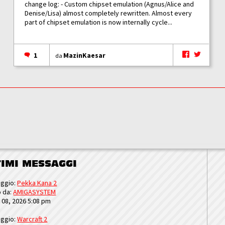
change log: - Custom chipset emulation (Agnus/Alice and
Denise/Lisa) almost completely rewritten. Almost every
part of chipset emulation is now internally cycle...
1
MazinKaesar
da
TIMI MESSAGGI
ggio:
Pekka Kana 2
o da:
AMIGASYSTEM
u 08, 2026 5:08 pm
ggio:
Warcraft 2