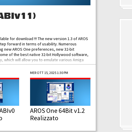
ABIv11)
ilable for download !!! The new version 1.3 of AROS
tep forward in terms of usability. Numerous
ing new AROS One preferences, new 32-bit
some of the best native 32-bit Hollywood software,
 which will allow you to emulate various Amiga
ad Functionalities: Improved...
MER OTT 15, 2025 1:30 PM
ABIv0
AROS One 64Bit v1.2
o
Realizzato