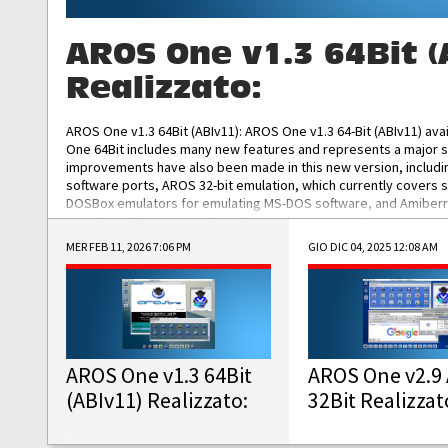
AROS One v1.3 64Bit (
Realizzato:
AROS One v1.3 64Bit (ABIv11): AROS One v1.3 64-Bit (ABIv11) ava
One 64Bit includes many new features and represents a major s
improvements have also been made in this new version, includ
software ports, AROS 32-bit emulation, which currently covers 
DOSBox emulators for emulating MS-DOS software, and Amiberry,
and AROS 68k models. AROS One v1.3 64-Bit-v11 ISO/IMG/: Downlo
MER FEB 11, 2026 7:06 PM
GIO DIC 04, 2025 12:08 AM
AROS One v1.3 64Bit
AROS One v2.9 
(ABIv11) Realizzato:
32Bit Realizzat