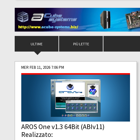
ULTIME
PIÙ LETTE
MER FEB 11, 2026 7:06 PM
AROS One v1.3 64Bit (ABIv11)
Realizzato: