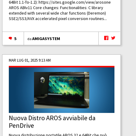
64Bit 1.1-To-1.2):
https://sites.google.com/view/arosone
AROS ABIv11 Core changes: Functionalities: C library
extended with several wide char functions (Deremon)
SSE2/SS3/AVX accelerated pixel conversion routines...
5
AMIGASYSTEM
da
MAR LUG 01, 2025 9:13 AM
Nuova Distro AROS avviabile da
PenDrive
Nuova distribuzione portatile AROS 32 e 64Bit che può