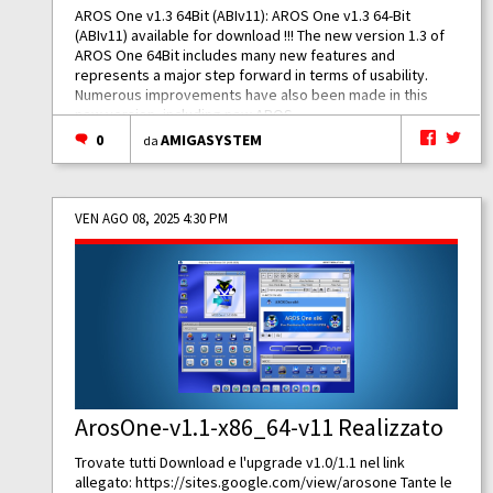
AROS One v1.3 64Bit (ABIv11): AROS One v1.3 64-Bit
(ABIv11) available for download !!! The new version 1.3 of
AROS One 64Bit includes many new features and
represents a major step forward in terms of usability.
Numerous improvements have also been made in this
new version, including new AROS...
0
AMIGASYSTEM
da
VEN AGO 08, 2025 4:30 PM
ArosOne-v1.1-x86_64-v11 Realizzato
Trovate tutti Download e l'upgrade v1.0/1.1 nel link
allegato:
https://sites.google.com/view/arosone
Tante le