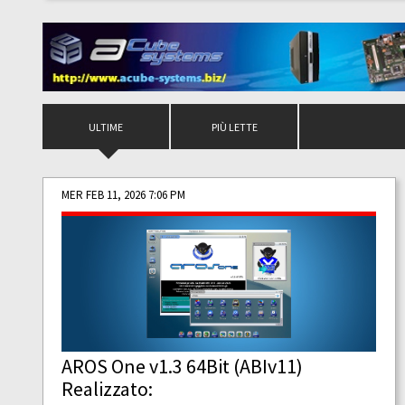
ULTIME
PIÙ LETTE
MER FEB 11, 2026 7:06 PM
AROS One v1.3 64Bit (ABIv11)
Realizzato: