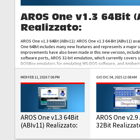
AROS One v1.3 64Bit (
Realizzato:
AROS One v1.3 64Bit (ABIv11): AROS One v1.3 64-Bit (ABIv11) ava
One 64Bit includes many new features and represents a major s
improvements have also been made in this new version, includ
software ports, AROS 32-bit emulation, which currently covers 
DOSBox emulators for emulating MS-DOS software, and Amiberry,
and AROS 68k models. AROS One v1.3 64-Bit-v11 ISO/IMG/: Downlo
MER FEB 11, 2026 7:06 PM
GIO DIC 04, 2025 12:08 AM
AROS One v1.3 64Bit
AROS One v2.9 
(ABIv11) Realizzato:
32Bit Realizzat