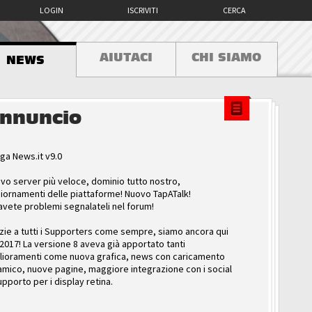
LOGIN
ISCRIVITI
CERCA
AIUTACI
CHI SIAMO
NEWS
nnuncio
ga News.it v9.0
vo server più veloce, dominio tutto nostro,
iornamenti delle piattaforme! Nuovo TapATalk!
avete problemi segnalateli nel forum!
zie a tutti i Supporters come sempre, siamo ancora qui
 2017! La versione 8 aveva già apportato tanti
lioramenti come nuova grafica, news con caricamento
amico, nuove pagine, maggiore integrazione con i social
upporto per i display retina.