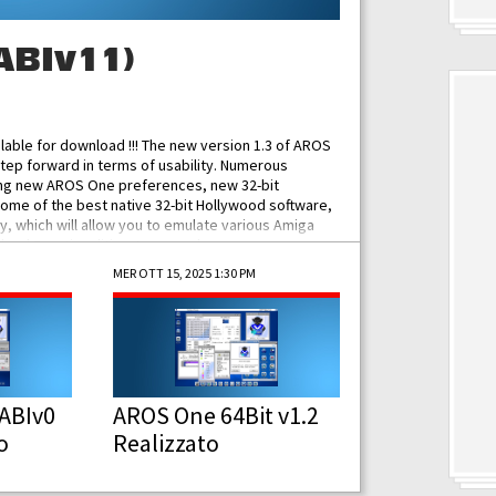
ABIv11)
ilable for download !!! The new version 1.3 of AROS
tep forward in terms of usability. Numerous
ing new AROS One preferences, new 32-bit
some of the best native 32-bit Hollywood software,
 which will allow you to emulate various Amiga
ad Functionalities: Improved...
MER OTT 15, 2025 1:30 PM
ABIv0
AROS One 64Bit v1.2
o
Realizzato