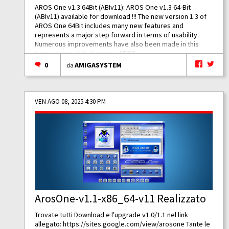
AROS One v1.3 64Bit (ABIv11): AROS One v1.3 64-Bit
(ABIv11) available for download !!! The new version 1.3 of
AROS One 64Bit includes many new features and
represents a major step forward in terms of usability.
Numerous improvements have also been made in this
new version, including new AROS...
0
AMIGASYSTEM
da
VEN AGO 08, 2025 4:30 PM
ArosOne-v1.1-x86_64-v11 Realizzato
Trovate tutti Download e l'upgrade v1.0/1.1 nel link
allegato:
https://sites.google.com/view/arosone
Tante le