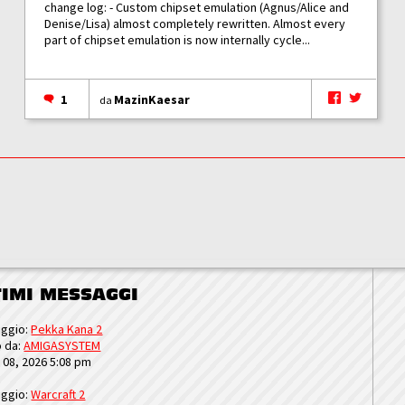
change log: - Custom chipset emulation (Agnus/Alice and
Denise/Lisa) almost completely rewritten. Almost every
part of chipset emulation is now internally cycle...
1
MazinKaesar
da
TIMI MESSAGGI
ggio:
Pekka Kana 2
o da:
AMIGASYSTEM
u 08, 2026 5:08 pm
ggio:
Warcraft 2