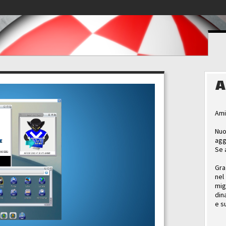
A
Ami
Nuo
agg
Se 
Gra
nel
mig
din
e s