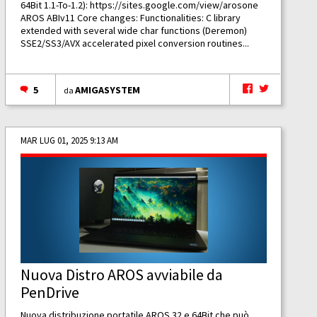
64Bit 1.1-To-1.2):
https://sites.google.com/view/arosone
AROS ABIv11 Core changes: Functionalities: C library
extended with several wide char functions (Deremon)
SSE2/SS3/AVX accelerated pixel conversion routines...
5
AMIGASYSTEM
da
MAR LUG 01, 2025 9:13 AM
Nuova Distro AROS avviabile da
PenDrive
Nuova distribuzione portatile AROS 32 e 64Bit che può