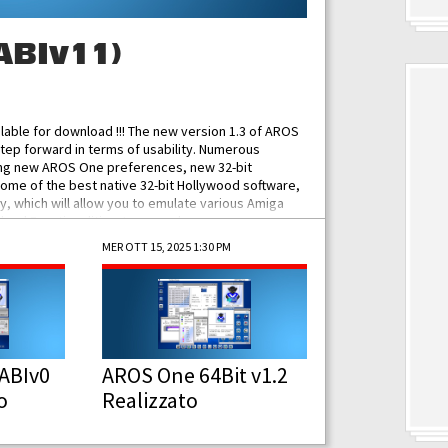
ABIv11)
ilable for download !!! The new version 1.3 of AROS
tep forward in terms of usability. Numerous
ing new AROS One preferences, new 32-bit
some of the best native 32-bit Hollywood software,
 which will allow you to emulate various Amiga
ad Functionalities: Improved...
MER OTT 15, 2025 1:30 PM
ABIv0
AROS One 64Bit v1.2
o
Realizzato