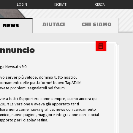
LOGIN
ISCRIVITI
CERCA
AIUTACI
CHI SIAMO
NEWS
nnuncio
ga News.it v9.0
vo server più veloce, dominio tutto nostro,
iornamenti delle piattaforme! Nuovo TapATalk!
avete problemi segnalateli nel forum!
zie a tutti i Supporters come sempre, siamo ancora qui
 2017! La versione 8 aveva già apportato tanti
lioramenti come nuova grafica, news con caricamento
amico, nuove pagine, maggiore integrazione con i social
upporto per i display retina.