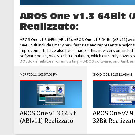
AROS One v1.3 64Bit (
Realizzato:
AROS One v1.3 64Bit (ABIv11): AROS One v1.3 64-Bit (ABIv11) ava
One 64Bit includes many new features and represents a major s
improvements have also been made in this new version, includ
software ports, AROS 32-bit emulation, which currently covers 
DOSBox emulators for emulating MS-DOS software, and Amiberry,
and AROS 68k models. AROS One v1.3 64-Bit-v11 ISO/IMG/: Downlo
MER FEB 11, 2026 7:06 PM
GIO DIC 04, 2025 12:08 AM
AROS One v1.3 64Bit
AROS One v2.9 
(ABIv11) Realizzato:
32Bit Realizzat