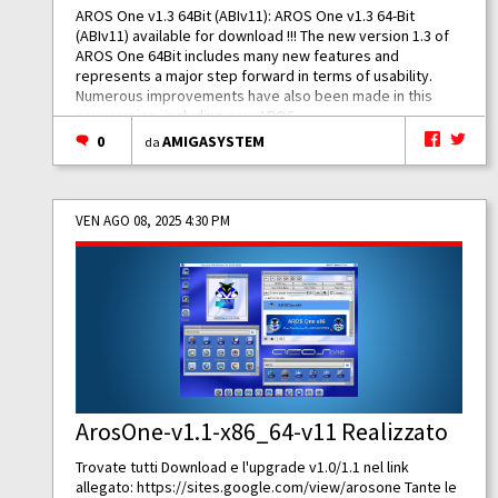
AROS One v1.3 64Bit (ABIv11): AROS One v1.3 64-Bit
(ABIv11) available for download !!! The new version 1.3 of
AROS One 64Bit includes many new features and
represents a major step forward in terms of usability.
Numerous improvements have also been made in this
new version, including new AROS...
0
AMIGASYSTEM
da
VEN AGO 08, 2025 4:30 PM
ArosOne-v1.1-x86_64-v11 Realizzato
Trovate tutti Download e l'upgrade v1.0/1.1 nel link
allegato:
https://sites.google.com/view/arosone
Tante le