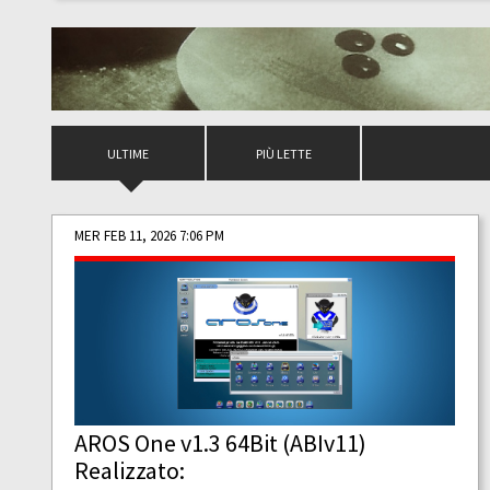
ULTIME
PIÙ LETTE
MER FEB 11, 2026 7:06 PM
AROS One v1.3 64Bit (ABIv11)
Realizzato: