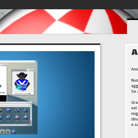
A
Ami
Nuo
agg
Se 
Gra
nel
mig
din
e s