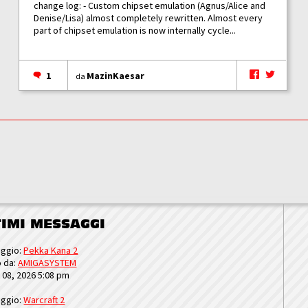
change log: - Custom chipset emulation (Agnus/Alice and
Denise/Lisa) almost completely rewritten. Almost every
part of chipset emulation is now internally cycle...
1
MazinKaesar
da
TIMI MESSAGGI
ggio:
Pekka Kana 2
o da:
AMIGASYSTEM
u 08, 2026 5:08 pm
ggio:
Warcraft 2