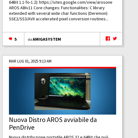
64Bit 1.1-To-1.2):
https://sites.google.com/view/arosone
AROS ABIv11 Core changes: Functionalities: C library
extended with several wide char functions (Deremon)
SSE2/SS3/AVX accelerated pixel conversion routines...
5
AMIGASYSTEM
da
MAR LUG 01, 2025 9:13 AM
Nuova Distro AROS avviabile da
PenDrive
Nuova distribuzione portatile AROS 32 e 64Bit che può