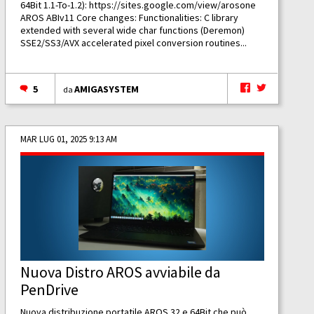
64Bit 1.1-To-1.2):
https://sites.google.com/view/arosone
AROS ABIv11 Core changes: Functionalities: C library
extended with several wide char functions (Deremon)
SSE2/SS3/AVX accelerated pixel conversion routines...
5
AMIGASYSTEM
da
MAR LUG 01, 2025 9:13 AM
Nuova Distro AROS avviabile da
PenDrive
Nuova distribuzione portatile AROS 32 e 64Bit che può