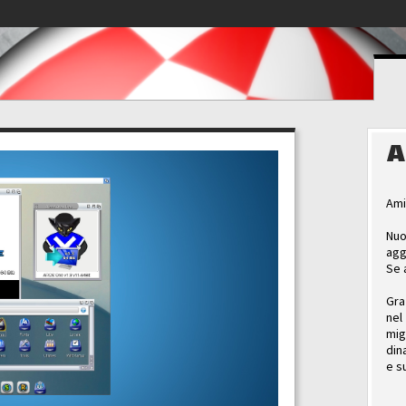
A
Ami
Nuo
agg
Se 
Gra
nel
mig
din
e s