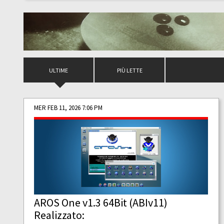
ULTIME
PIÙ LETTE
MER FEB 11, 2026 7:06 PM
AROS One v1.3 64Bit (ABIv11)
Realizzato: