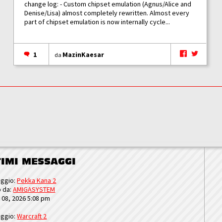
change log: - Custom chipset emulation (Agnus/Alice and
Denise/Lisa) almost completely rewritten. Almost every
part of chipset emulation is now internally cycle...
1
MazinKaesar
da
TIMI MESSAGGI
ggio:
Pekka Kana 2
o da:
AMIGASYSTEM
u 08, 2026 5:08 pm
ggio:
Warcraft 2