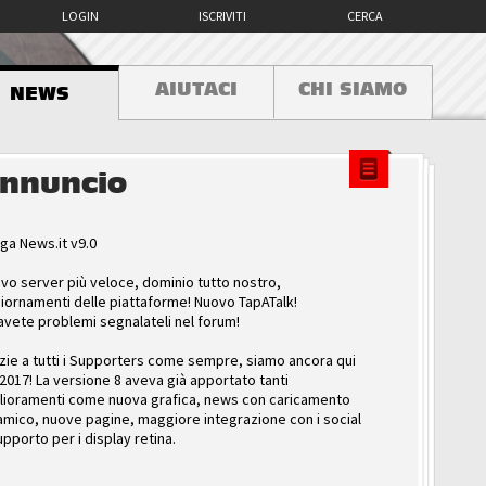
LOGIN
ISCRIVITI
CERCA
AIUTACI
CHI SIAMO
NEWS
nnuncio
ga News.it v9.0
vo server più veloce, dominio tutto nostro,
iornamenti delle piattaforme! Nuovo TapATalk!
avete problemi segnalateli nel forum!
zie a tutti i Supporters come sempre, siamo ancora qui
 2017! La versione 8 aveva già apportato tanti
lioramenti come nuova grafica, news con caricamento
amico, nuove pagine, maggiore integrazione con i social
upporto per i display retina.