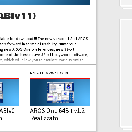
ABIv11)
ilable for download !!! The new version 1.3 of AROS
tep forward in terms of usability. Numerous
ing new AROS One preferences, new 32-bit
some of the best native 32-bit Hollywood software,
 which will allow you to emulate various Amiga
ad Functionalities: Improved...
MER OTT 15, 2025 1:30 PM
ABIv0
AROS One 64Bit v1.2
o
Realizzato