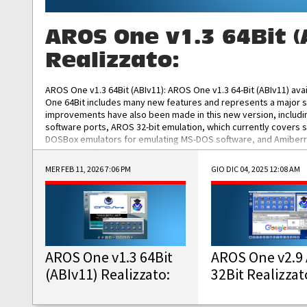
AROS One v1.3 64Bit (
Realizzato:
AROS One v1.3 64Bit (ABIv11): AROS One v1.3 64-Bit (ABIv11) ava
One 64Bit includes many new features and represents a major s
improvements have also been made in this new version, includ
software ports, AROS 32-bit emulation, which currently covers 
DOSBox emulators for emulating MS-DOS software, and Amiberry,
and AROS 68k models. AROS One v1.3 64-Bit-v11 ISO/IMG/: Downlo
MER FEB 11, 2026 7:06 PM
GIO DIC 04, 2025 12:08 AM
AROS One v1.3 64Bit
AROS One v2.9 
(ABIv11) Realizzato:
32Bit Realizzat