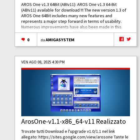
AROS One v1.3 64Bit (ABIv11): AROS One v1.3 64-Bit
(ABIv11) available for download !!! The new version 1.3 of
AROS One 64Bit includes many new features and
represents a major step forward in terms of usability.
Numerous improvements have also been made in this
new version, including new AROS...
0
AMIGASYSTEM
da
VEN AGO 08, 2025 4:30 PM
ArosOne-v1.1-x86_64-v11 Realizzato
Trovate tutti Download e l'upgrade v1.0/1.1 nel link
allegato:
https://sites.google.com/view/arosone
Tante le