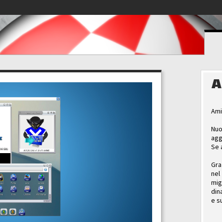
A
Ami
Nuo
agg
Se 
Gra
nel
mig
din
e s