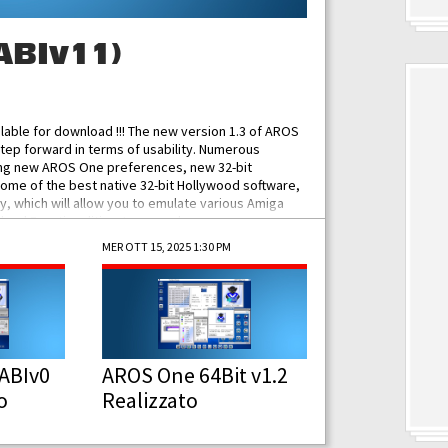
ABIv11)
ilable for download !!! The new version 1.3 of AROS
tep forward in terms of usability. Numerous
ing new AROS One preferences, new 32-bit
some of the best native 32-bit Hollywood software,
 which will allow you to emulate various Amiga
ad Functionalities: Improved...
MER OTT 15, 2025 1:30 PM
ABIv0
AROS One 64Bit v1.2
o
Realizzato