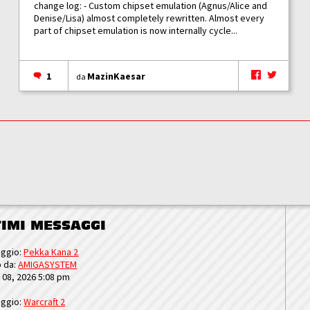
change log: - Custom chipset emulation (Agnus/Alice and
Denise/Lisa) almost completely rewritten. Almost every
part of chipset emulation is now internally cycle...
1
MazinKaesar
da
TIMI MESSAGGI
ggio:
Pekka Kana 2
o da:
AMIGASYSTEM
u 08, 2026 5:08 pm
ggio:
Warcraft 2