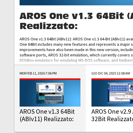
AROS One v1.3 64Bit (
Realizzato:
AROS One v1.3 64Bit (ABIv11): AROS One v1.3 64-Bit (ABIv11) ava
One 64Bit includes many new features and represents a major s
improvements have also been made in this new version, includ
software ports, AROS 32-bit emulation, which currently covers 
DOSBox emulators for emulating MS-DOS software, and Amiberry,
and AROS 68k models. AROS One v1.3 64-Bit-v11 ISO/IMG/: Downlo
MER FEB 11, 2026 7:06 PM
GIO DIC 04, 2025 12:08 AM
AROS One v1.3 64Bit
AROS One v2.9 
(ABIv11) Realizzato:
32Bit Realizzat