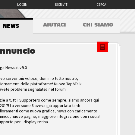
LOGIN
ISCRIVITI
CERCA
AIUTACI
CHI SIAMO
NEWS
nnuncio
ga News.it v9.0
vo server più veloce, dominio tutto nostro,
iornamenti delle piattaforme! Nuovo TapATalk!
avete problemi segnalateli nel forum!
zie a tutti i Supporters come sempre, siamo ancora qui
 2017! La versione 8 aveva già apportato tanti
lioramenti come nuova grafica, news con caricamento
amico, nuove pagine, maggiore integrazione con i social
upporto per i display retina.