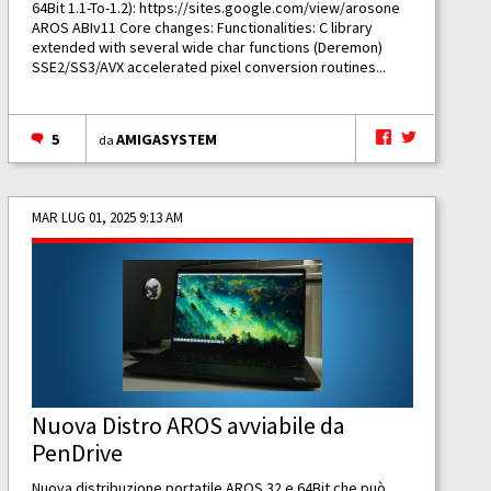
64Bit 1.1-To-1.2):
https://sites.google.com/view/arosone
AROS ABIv11 Core changes: Functionalities: C library
extended with several wide char functions (Deremon)
SSE2/SS3/AVX accelerated pixel conversion routines...
5
AMIGASYSTEM
da
MAR LUG 01, 2025 9:13 AM
Nuova Distro AROS avviabile da
PenDrive
Nuova distribuzione portatile AROS 32 e 64Bit che può