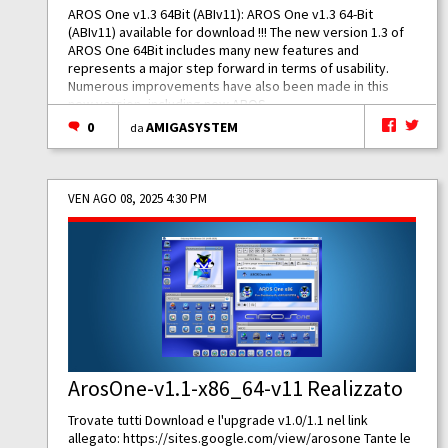
AROS One v1.3 64Bit (ABIv11): AROS One v1.3 64-Bit
(ABIv11) available for download !!! The new version 1.3 of
AROS One 64Bit includes many new features and
represents a major step forward in terms of usability.
Numerous improvements have also been made in this
new version, including new AROS...
0
AMIGASYSTEM
da
VEN AGO 08, 2025 4:30 PM
ArosOne-v1.1-x86_64-v11 Realizzato
Trovate tutti Download e l'upgrade v1.0/1.1 nel link
allegato:
https://sites.google.com/view/arosone
Tante le