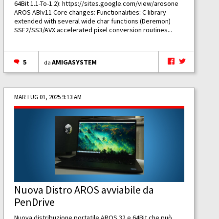
64Bit 1.1-To-1.2):
https://sites.google.com/view/arosone
AROS ABIv11 Core changes: Functionalities: C library
extended with several wide char functions (Deremon)
SSE2/SS3/AVX accelerated pixel conversion routines...
5
AMIGASYSTEM
da
MAR LUG 01, 2025 9:13 AM
Nuova Distro AROS avviabile da
PenDrive
Nuova distribuzione portatile AROS 32 e 64Bit che può