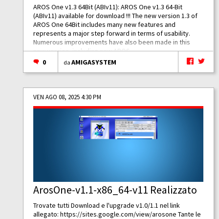
AROS One v1.3 64Bit (ABIv11): AROS One v1.3 64-Bit
(ABIv11) available for download !!! The new version 1.3 of
AROS One 64Bit includes many new features and
represents a major step forward in terms of usability.
Numerous improvements have also been made in this
new version, including new AROS...
0
AMIGASYSTEM
da
VEN AGO 08, 2025 4:30 PM
ArosOne-v1.1-x86_64-v11 Realizzato
Trovate tutti Download e l'upgrade v1.0/1.1 nel link
allegato:
https://sites.google.com/view/arosone
Tante le