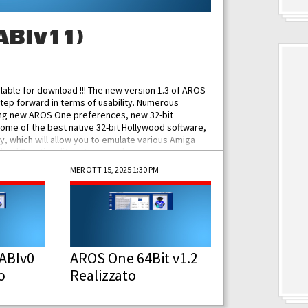
ABIv11)
ilable for download !!! The new version 1.3 of AROS
tep forward in terms of usability. Numerous
ing new AROS One preferences, new 32-bit
some of the best native 32-bit Hollywood software,
 which will allow you to emulate various Amiga
ad Functionalities: Improved...
MER OTT 15, 2025 1:30 PM
ABIv0
AROS One 64Bit v1.2
o
Realizzato