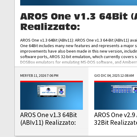
AROS One v1.3 64Bit (
Realizzato:
AROS One v1.3 64Bit (ABIv11): AROS One v1.3 64-Bit (ABIv11) ava
One 64Bit includes many new features and represents a major s
improvements have also been made in this new version, includ
software ports, AROS 32-bit emulation, which currently covers 
DOSBox emulators for emulating MS-DOS software, and Amiberry,
and AROS 68k models. AROS One v1.3 64-Bit-v11 ISO/IMG/: Downlo
MER FEB 11, 2026 7:06 PM
GIO DIC 04, 2025 12:08 AM
AROS One v1.3 64Bit
AROS One v2.9 
(ABIv11) Realizzato:
32Bit Realizzat