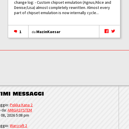
change log: - Custom chipset emulation (Agnus/Alice and
Denise/Lisa) almost completely rewritten. Almost every
part of chipset emulation is now internally cycle...
1
MazinKaesar
da
TIMI MESSAGGI
ggio:
Pekka Kana 2
o da:
AMIGASYSTEM
u 08, 2026 5:08 pm
ggio:
Warcraft 2