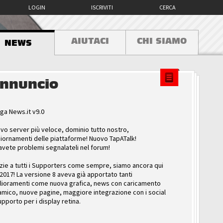
LOGIN
ISCRIVITI
CERCA
AIUTACI
CHI SIAMO
NEWS
nnuncio
ga News.it v9.0
vo server più veloce, dominio tutto nostro,
iornamenti delle piattaforme! Nuovo TapATalk!
avete problemi segnalateli nel forum!
zie a tutti i Supporters come sempre, siamo ancora qui
 2017! La versione 8 aveva già apportato tanti
lioramenti come nuova grafica, news con caricamento
amico, nuove pagine, maggiore integrazione con i social
upporto per i display retina.