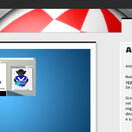
A
Ami
Nuo
agg
Se 
Gra
nel
mig
din
e s