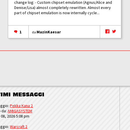
change log: - Custom chipset emulation (Agnus/Alice and
Denise/Lisa) almost completely rewritten. Almost every
part of chipset emulation is now internally cycle...
1
MazinKaesar
da
TIMI MESSAGGI
ggio:
Pekka Kana 2
o da:
AMIGASYSTEM
u 08, 2026 5:08 pm
ggio:
Warcraft 2