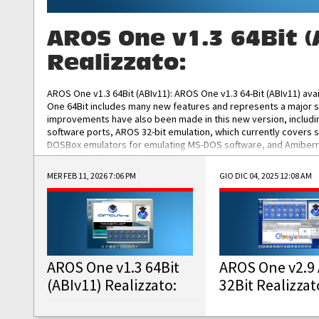
AROS One v1.3 64Bit (
Realizzato:
AROS One v1.3 64Bit (ABIv11): AROS One v1.3 64-Bit (ABIv11) ava
One 64Bit includes many new features and represents a major s
improvements have also been made in this new version, includ
software ports, AROS 32-bit emulation, which currently covers 
DOSBox emulators for emulating MS-DOS software, and Amiberry,
and AROS 68k models. AROS One v1.3 64-Bit-v11 ISO/IMG/: Downlo
MER FEB 11, 2026 7:06 PM
GIO DIC 04, 2025 12:08 AM
AROS One v1.3 64Bit
AROS One v2.9 
(ABIv11) Realizzato:
32Bit Realizzat