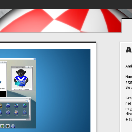
A
Ami
Nuo
agg
Se 
Gra
nel
mig
din
e s