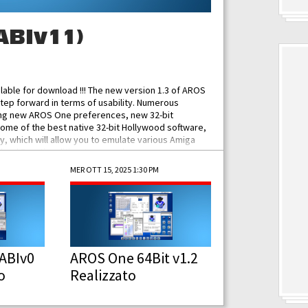
ABIv11)
ilable for download !!! The new version 1.3 of AROS
tep forward in terms of usability. Numerous
ing new AROS One preferences, new 32-bit
some of the best native 32-bit Hollywood software,
 which will allow you to emulate various Amiga
ad Functionalities: Improved...
MER OTT 15, 2025 1:30 PM
ABIv0
AROS One 64Bit v1.2
o
Realizzato