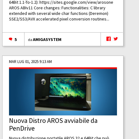
64Bit 1.1-To-1.2):
https://sites.google.com/view/arosone
AROS ABIv11 Core changes: Functionalities: C library
extended with several wide char functions (Deremon)
SSE2/SS3/AVX accelerated pixel conversion routines...
5
AMIGASYSTEM
da
MAR LUG 01, 2025 9:13 AM
Nuova Distro AROS avviabile da
PenDrive
Nuova distribuzione portatile AROS 32 e 64Bit che può