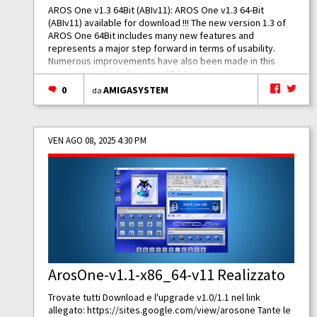
AROS One v1.3 64Bit (ABIv11): AROS One v1.3 64-Bit
(ABIv11) available for download !!! The new version 1.3 of
AROS One 64Bit includes many new features and
represents a major step forward in terms of usability.
Numerous improvements have also been made in this
new version, including new AROS...
0
AMIGASYSTEM
da
VEN AGO 08, 2025 4:30 PM
ArosOne-v1.1-x86_64-v11 Realizzato
Trovate tutti Download e l'upgrade v1.0/1.1 nel link
allegato:
https://sites.google.com/view/arosone
Tante le