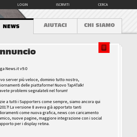
LOGIN
ISCRIVITI
CERCA
AIUTACI
CHI SIAMO
NEWS
nnuncio
ga News.it v9.0
vo server più veloce, dominio tutto nostro,
iornamenti delle piattaforme! Nuovo TapATalk!
avete problemi segnalateli nel forum!
zie a tutti i Supporters come sempre, siamo ancora qui
 2017! La versione 8 aveva già apportato tanti
lioramenti come nuova grafica, news con caricamento
amico, nuove pagine, maggiore integrazione con i social
upporto per i display retina.