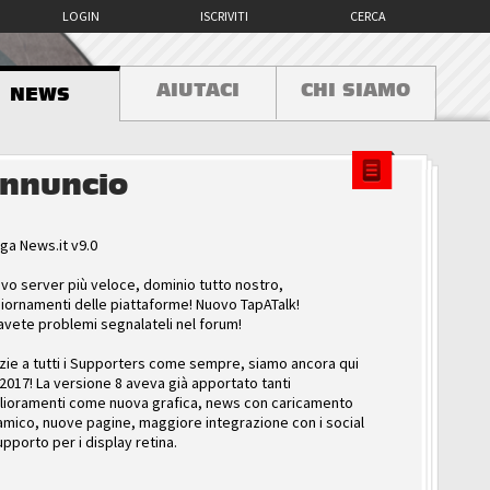
LOGIN
ISCRIVITI
CERCA
AIUTACI
CHI SIAMO
NEWS
nnuncio
ga News.it v9.0
vo server più veloce, dominio tutto nostro,
iornamenti delle piattaforme! Nuovo TapATalk!
avete problemi segnalateli nel forum!
zie a tutti i Supporters come sempre, siamo ancora qui
 2017! La versione 8 aveva già apportato tanti
lioramenti come nuova grafica, news con caricamento
amico, nuove pagine, maggiore integrazione con i social
upporto per i display retina.