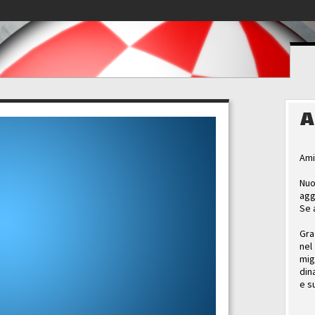
A
Ami
Nuo
agg
Se 
Gra
nel
mig
din
e s