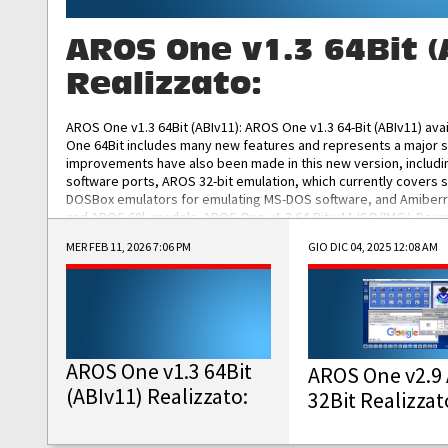
AROS One v1.3 64Bit (
Realizzato:
AROS One v1.3 64Bit (ABIv11): AROS One v1.3 64-Bit (ABIv11) ava
One 64Bit includes many new features and represents a major s
improvements have also been made in this new version, includ
software ports, AROS 32-bit emulation, which currently covers 
DOSBox emulators for emulating MS-DOS software, and Amiberry,
and AROS 68k models. AROS One v1.3 64-Bit-v11 ISO/IMG/: Downlo
MER FEB 11, 2026 7:06 PM
GIO DIC 04, 2025 12:08 AM
AROS One v1.3 64Bit
AROS One v2.9 
(ABIv11) Realizzato:
32Bit Realizzat