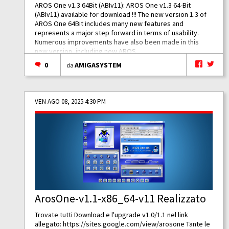
AROS One v1.3 64Bit (ABIv11): AROS One v1.3 64-Bit
(ABIv11) available for download !!! The new version 1.3 of
AROS One 64Bit includes many new features and
represents a major step forward in terms of usability.
Numerous improvements have also been made in this
new version, including new AROS...
0
AMIGASYSTEM
da
VEN AGO 08, 2025 4:30 PM
ArosOne-v1.1-x86_64-v11 Realizzato
Trovate tutti Download e l'upgrade v1.0/1.1 nel link
allegato:
https://sites.google.com/view/arosone
Tante le