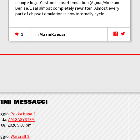
change log: - Custom chipset emulation (Agnus/Alice and
Denise/Lisa) almost completely rewritten. Almost every
part of chipset emulation is now internally cycle...
1
MazinKaesar
da
TIMI MESSAGGI
ggio:
Pekka Kana 2
o da:
AMIGASYSTEM
u 08, 2026 5:08 pm
ggio:
Warcraft 2