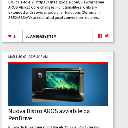
64Bit 1.1-To-1.2):
https://sites.google.com/view/arosone
AROS ABIv11 Core changes: Functionalities: C library
extended with several wide char functions (Deremon)
SSE2/SS3/AVX accelerated pixel conversion routines...
5
AMIGASYSTEM
da
MAR LUG 01, 2025 9:13 AM
Nuova Distro AROS avviabile da
PenDrive
Nuova distribuzione portatile AROS 32 e 64Bit che può