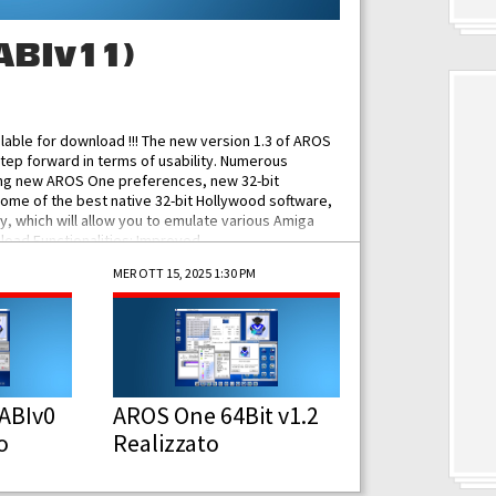
ABIv11)
ilable for download !!! The new version 1.3 of AROS
tep forward in terms of usability. Numerous
ing new AROS One preferences, new 32-bit
some of the best native 32-bit Hollywood software,
 which will allow you to emulate various Amiga
ad Functionalities: Improved...
MER OTT 15, 2025 1:30 PM
ABIv0
AROS One 64Bit v1.2
o
Realizzato