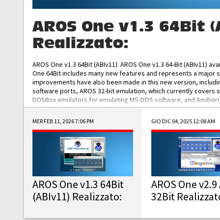
AROS One v1.3 64Bit (
Realizzato:
AROS One v1.3 64Bit (ABIv11): AROS One v1.3 64-Bit (ABIv11) ava
One 64Bit includes many new features and represents a major s
improvements have also been made in this new version, includ
software ports, AROS 32-bit emulation, which currently covers 
DOSBox emulators for emulating MS-DOS software, and Amiberry,
and AROS 68k models. AROS One v1.3 64-Bit-v11 ISO/IMG/: Downlo
MER FEB 11, 2026 7:06 PM
GIO DIC 04, 2025 12:08 AM
AROS One v1.3 64Bit
AROS One v2.9 
(ABIv11) Realizzato:
32Bit Realizzat