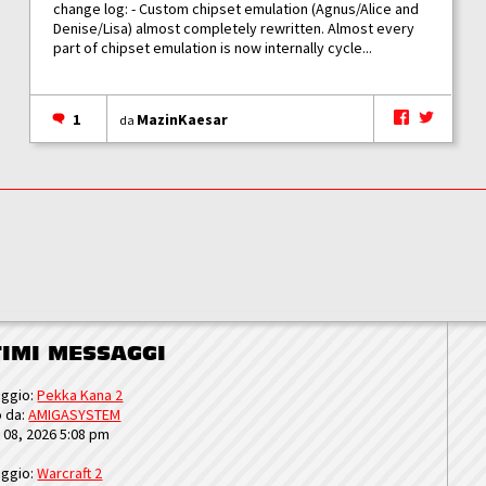
change log: - Custom chipset emulation (Agnus/Alice and
Denise/Lisa) almost completely rewritten. Almost every
part of chipset emulation is now internally cycle...
1
MazinKaesar
da
TIMI MESSAGGI
ggio:
Pekka Kana 2
o da:
AMIGASYSTEM
u 08, 2026 5:08 pm
ggio:
Warcraft 2