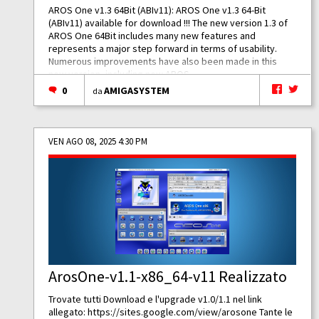
AROS One v1.3 64Bit (ABIv11): AROS One v1.3 64-Bit
(ABIv11) available for download !!! The new version 1.3 of
AROS One 64Bit includes many new features and
represents a major step forward in terms of usability.
Numerous improvements have also been made in this
new version, including new AROS...
0
AMIGASYSTEM
da
VEN AGO 08, 2025 4:30 PM
ArosOne-v1.1-x86_64-v11 Realizzato
Trovate tutti Download e l'upgrade v1.0/1.1 nel link
allegato:
https://sites.google.com/view/arosone
Tante le