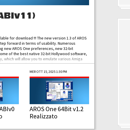
ABIv11)
ilable for download !!! The new version 1.3 of AROS
tep forward in terms of usability. Numerous
ing new AROS One preferences, new 32-bit
some of the best native 32-bit Hollywood software,
 which will allow you to emulate various Amiga
ad Functionalities: Improved...
MER OTT 15, 2025 1:30 PM
ABIv0
AROS One 64Bit v1.2
o
Realizzato