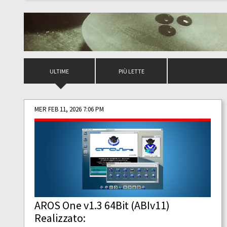
ULTIME
PIÙ LETTE
MER FEB 11, 2026 7:06 PM
AROS One v1.3 64Bit (ABIv11)
Realizzato: