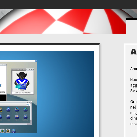
A
Ami
Nuo
agg
Se 
Gra
nel
mig
din
e s