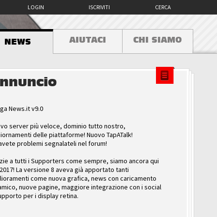
LOGIN
ISCRIVITI
CERCA
AIUTACI
CHI SIAMO
NEWS
nnuncio
ga News.it v9.0
vo server più veloce, dominio tutto nostro,
iornamenti delle piattaforme! Nuovo TapATalk!
avete problemi segnalateli nel forum!
zie a tutti i Supporters come sempre, siamo ancora qui
 2017! La versione 8 aveva già apportato tanti
lioramenti come nuova grafica, news con caricamento
amico, nuove pagine, maggiore integrazione con i social
upporto per i display retina.