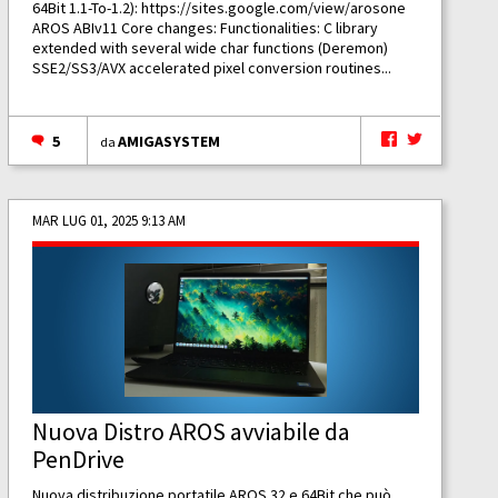
64Bit 1.1-To-1.2):
https://sites.google.com/view/arosone
AROS ABIv11 Core changes: Functionalities: C library
extended with several wide char functions (Deremon)
SSE2/SS3/AVX accelerated pixel conversion routines...
5
AMIGASYSTEM
da
MAR LUG 01, 2025 9:13 AM
Nuova Distro AROS avviabile da
PenDrive
Nuova distribuzione portatile AROS 32 e 64Bit che può