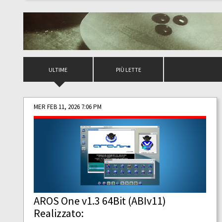
ULTIME
PIÙ LETTE
MER FEB 11, 2026 7:06 PM
AROS One v1.3 64Bit (ABIv11)
Realizzato: