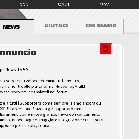
LOGIN
ISCRIVITI
CERCA
AIUTACI
CHI SIAMO
NEWS
nnuncio
ga News.it v9.0
vo server più veloce, dominio tutto nostro,
iornamenti delle piattaforme! Nuovo TapATalk!
avete problemi segnalateli nel forum!
zie a tutti i Supporters come sempre, siamo ancora qui
 2017! La versione 8 aveva già apportato tanti
lioramenti come nuova grafica, news con caricamento
amico, nuove pagine, maggiore integrazione con i social
upporto per i display retina.