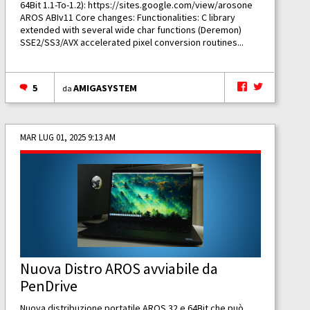
64Bit 1.1-To-1.2):
https://sites.google.com/view/arosone
AROS ABIv11 Core changes: Functionalities: C library
extended with several wide char functions (Deremon)
SSE2/SS3/AVX accelerated pixel conversion routines...
5
AMIGASYSTEM
da
MAR LUG 01, 2025 9:13 AM
Nuova Distro AROS avviabile da
PenDrive
Nuova distribuzione portatile AROS 32 e 64Bit che può