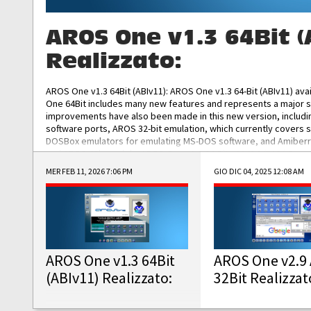
AROS One v1.3 64Bit (
Realizzato:
AROS One v1.3 64Bit (ABIv11): AROS One v1.3 64-Bit (ABIv11) ava
One 64Bit includes many new features and represents a major s
improvements have also been made in this new version, includ
software ports, AROS 32-bit emulation, which currently covers 
DOSBox emulators for emulating MS-DOS software, and Amiberry,
and AROS 68k models. AROS One v1.3 64-Bit-v11 ISO/IMG/: Downlo
MER FEB 11, 2026 7:06 PM
GIO DIC 04, 2025 12:08 AM
AROS One v1.3 64Bit
AROS One v2.9 
(ABIv11) Realizzato:
32Bit Realizzat