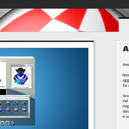
A
Ami
Nuo
agg
Se 
Gra
nel
mig
din
e s