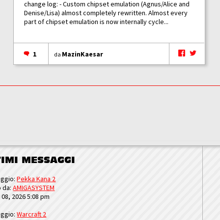
change log: - Custom chipset emulation (Agnus/Alice and
Denise/Lisa) almost completely rewritten. Almost every
part of chipset emulation is now internally cycle...
1
MazinKaesar
da
TIMI MESSAGGI
ggio:
Pekka Kana 2
o da:
AMIGASYSTEM
u 08, 2026 5:08 pm
ggio:
Warcraft 2