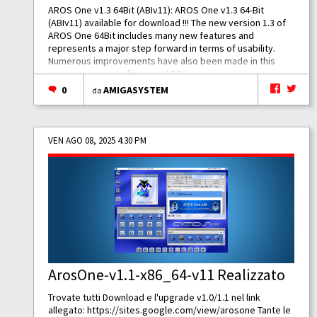
AROS One v1.3 64Bit (ABIv11): AROS One v1.3 64-Bit
(ABIv11) available for download !!! The new version 1.3 of
AROS One 64Bit includes many new features and
represents a major step forward in terms of usability.
Numerous improvements have also been made in this
new version, including new AROS...
0
AMIGASYSTEM
da
VEN AGO 08, 2025 4:30 PM
ArosOne-v1.1-x86_64-v11 Realizzato
Trovate tutti Download e l'upgrade v1.0/1.1 nel link
allegato:
https://sites.google.com/view/arosone
Tante le