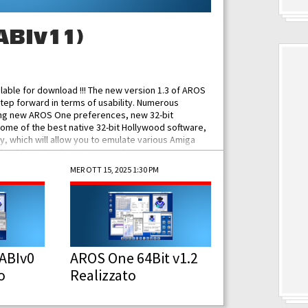
ABIv11)
ilable for download !!! The new version 1.3 of AROS
tep forward in terms of usability. Numerous
ing new AROS One preferences, new 32-bit
some of the best native 32-bit Hollywood software,
 which will allow you to emulate various Amiga
ad Functionalities: Improved...
MER OTT 15, 2025 1:30 PM
ABIv0
AROS One 64Bit v1.2
o
Realizzato