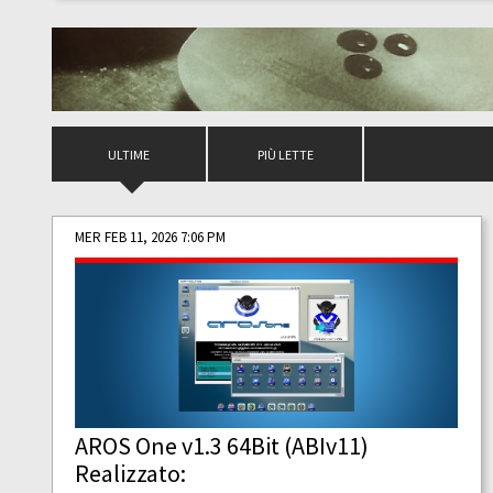
ULTIME
PIÙ LETTE
MER FEB 11, 2026 7:06 PM
AROS One v1.3 64Bit (ABIv11)
Realizzato: