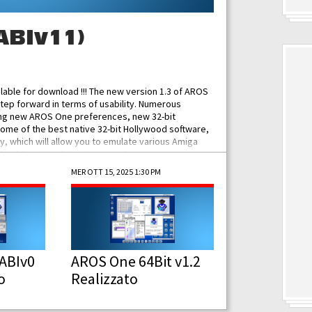
ABIv11)
ilable for download !!! The new version 1.3 of AROS
tep forward in terms of usability. Numerous
ing new AROS One preferences, new 32-bit
some of the best native 32-bit Hollywood software,
 which will allow you to emulate various Amiga
ad Functionalities: Improved...
MER OTT 15, 2025 1:30 PM
ABIv0
AROS One 64Bit v1.2
o
Realizzato