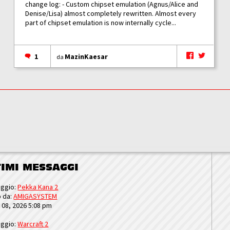
change log: - Custom chipset emulation (Agnus/Alice and
Denise/Lisa) almost completely rewritten. Almost every
part of chipset emulation is now internally cycle...
1
MazinKaesar
da
TIMI MESSAGGI
ggio:
Pekka Kana 2
o da:
AMIGASYSTEM
u 08, 2026 5:08 pm
ggio:
Warcraft 2