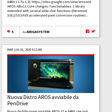
64Bit 1.1-To-1.2):
https://sites.google.com/view/arosone
AROS ABIv11 Core changes: Functionalities: C library
extended with several wide char functions (Deremon)
SSE2/SS3/AVX accelerated pixel conversion routines...
5
AMIGASYSTEM
da
MAR LUG 01, 2025 9:13 AM
Nuova Distro AROS avviabile da
PenDrive
Nuova distribuzione portatile AROS 32 e 64Bit che può