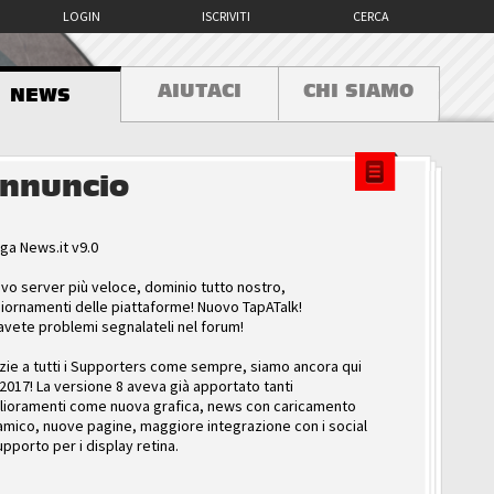
LOGIN
ISCRIVITI
CERCA
AIUTACI
CHI SIAMO
NEWS
nnuncio
ga News.it v9.0
vo server più veloce, dominio tutto nostro,
iornamenti delle piattaforme! Nuovo TapATalk!
avete problemi segnalateli nel forum!
zie a tutti i Supporters come sempre, siamo ancora qui
 2017! La versione 8 aveva già apportato tanti
lioramenti come nuova grafica, news con caricamento
amico, nuove pagine, maggiore integrazione con i social
upporto per i display retina.