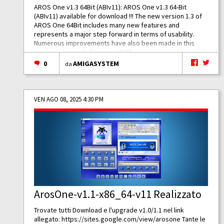
AROS One v1.3 64Bit (ABIv11): AROS One v1.3 64-Bit
(ABIv11) available for download !!! The new version 1.3 of
AROS One 64Bit includes many new features and
represents a major step forward in terms of usability.
Numerous improvements have also been made in this
new version, including new AROS...
0
AMIGASYSTEM
da
VEN AGO 08, 2025 4:30 PM
ArosOne-v1.1-x86_64-v11 Realizzato
Trovate tutti Download e l'upgrade v1.0/1.1 nel link
allegato:
https://sites.google.com/view/arosone
Tante le