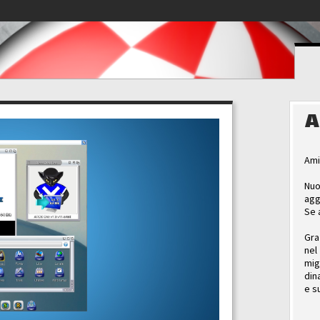
A
Ami
Nuo
agg
Se 
Gra
nel
mig
din
e s