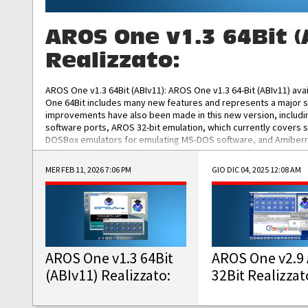
AROS One v1.3 64Bit (
Realizzato:
AROS One v1.3 64Bit (ABIv11): AROS One v1.3 64-Bit (ABIv11) ava
One 64Bit includes many new features and represents a major s
improvements have also been made in this new version, includ
software ports, AROS 32-bit emulation, which currently covers 
DOSBox emulators for emulating MS-DOS software, and Amiberry,
and AROS 68k models. AROS One v1.3 64-Bit-v11 ISO/IMG/: Downlo
MER FEB 11, 2026 7:06 PM
GIO DIC 04, 2025 12:08 AM
AROS One v1.3 64Bit
AROS One v2.9 
(ABIv11) Realizzato:
32Bit Realizzat