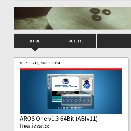
ULTIME
PIÙ LETTE
MER FEB 11, 2026 7:06 PM
AROS One v1.3 64Bit (ABIv11)
Realizzato: