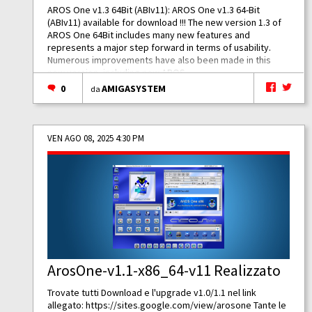
AROS One v1.3 64Bit (ABIv11): AROS One v1.3 64-Bit
(ABIv11) available for download !!! The new version 1.3 of
AROS One 64Bit includes many new features and
represents a major step forward in terms of usability.
Numerous improvements have also been made in this
new version, including new AROS...
0
AMIGASYSTEM
da
VEN AGO 08, 2025 4:30 PM
ArosOne-v1.1-x86_64-v11 Realizzato
Trovate tutti Download e l'upgrade v1.0/1.1 nel link
allegato:
https://sites.google.com/view/arosone
Tante le