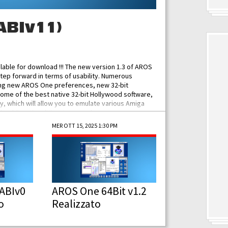
ABIv11)
ilable for download !!! The new version 1.3 of AROS
tep forward in terms of usability. Numerous
ing new AROS One preferences, new 32-bit
some of the best native 32-bit Hollywood software,
 which will allow you to emulate various Amiga
ad Functionalities: Improved...
MER OTT 15, 2025 1:30 PM
ABIv0
AROS One 64Bit v1.2
o
Realizzato