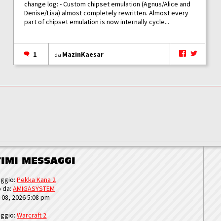
change log: - Custom chipset emulation (Agnus/Alice and
Denise/Lisa) almost completely rewritten. Almost every
part of chipset emulation is now internally cycle...
1
MazinKaesar
da
TIMI MESSAGGI
ggio:
Pekka Kana 2
o da:
AMIGASYSTEM
u 08, 2026 5:08 pm
ggio:
Warcraft 2