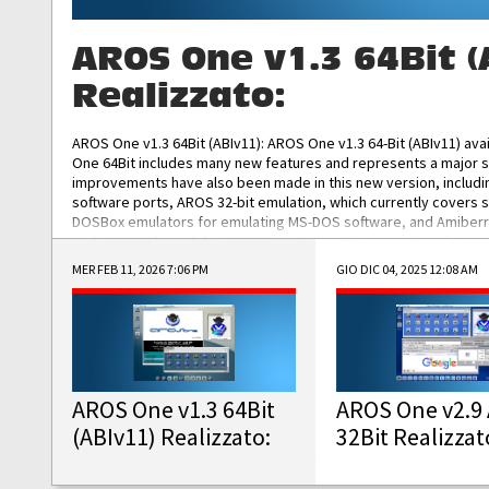
AROS One v1.3 64Bit (
Realizzato:
AROS One v1.3 64Bit (ABIv11): AROS One v1.3 64-Bit (ABIv11) ava
One 64Bit includes many new features and represents a major s
improvements have also been made in this new version, includ
software ports, AROS 32-bit emulation, which currently covers 
DOSBox emulators for emulating MS-DOS software, and Amiberry,
and AROS 68k models. AROS One v1.3 64-Bit-v11 ISO/IMG/: Downlo
MER FEB 11, 2026 7:06 PM
GIO DIC 04, 2025 12:08 AM
AROS One v1.3 64Bit
AROS One v2.9 
(ABIv11) Realizzato:
32Bit Realizzat