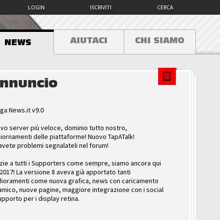
LOGIN
ISCRIVITI
CERCA
AIUTACI
CHI SIAMO
NEWS
nnuncio
ga News.it v9.0
vo server più veloce, dominio tutto nostro,
iornamenti delle piattaforme! Nuovo TapATalk!
avete problemi segnalateli nel forum!
zie a tutti i Supporters come sempre, siamo ancora qui
 2017! La versione 8 aveva già apportato tanti
lioramenti come nuova grafica, news con caricamento
amico, nuove pagine, maggiore integrazione con i social
upporto per i display retina.