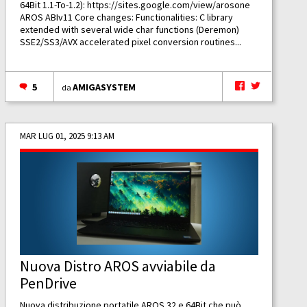
64Bit 1.1-To-1.2):
https://sites.google.com/view/arosone
AROS ABIv11 Core changes: Functionalities: C library
extended with several wide char functions (Deremon)
SSE2/SS3/AVX accelerated pixel conversion routines...
5
AMIGASYSTEM
da
MAR LUG 01, 2025 9:13 AM
Nuova Distro AROS avviabile da
PenDrive
Nuova distribuzione portatile AROS 32 e 64Bit che può