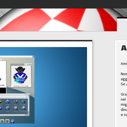
A
Ami
Nuo
agg
Se 
Gra
nel
mig
din
e s