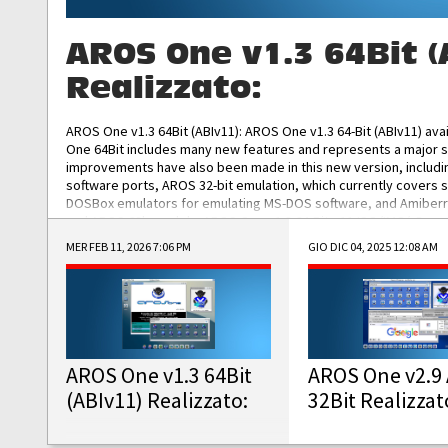
AROS One v1.3 64Bit (
Realizzato:
AROS One v1.3 64Bit (ABIv11): AROS One v1.3 64-Bit (ABIv11) ava
One 64Bit includes many new features and represents a major s
improvements have also been made in this new version, includ
software ports, AROS 32-bit emulation, which currently covers 
DOSBox emulators for emulating MS-DOS software, and Amiberry,
and AROS 68k models. AROS One v1.3 64-Bit-v11 ISO/IMG/: Downlo
MER FEB 11, 2026 7:06 PM
GIO DIC 04, 2025 12:08 AM
AROS One v1.3 64Bit
AROS One v2.9 
(ABIv11) Realizzato:
32Bit Realizzat