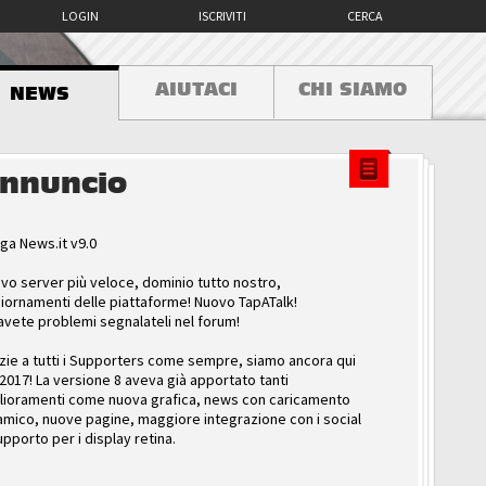
LOGIN
ISCRIVITI
CERCA
AIUTACI
CHI SIAMO
NEWS
nnuncio
ga News.it v9.0
vo server più veloce, dominio tutto nostro,
iornamenti delle piattaforme! Nuovo TapATalk!
avete problemi segnalateli nel forum!
zie a tutti i Supporters come sempre, siamo ancora qui
 2017! La versione 8 aveva già apportato tanti
lioramenti come nuova grafica, news con caricamento
amico, nuove pagine, maggiore integrazione con i social
upporto per i display retina.