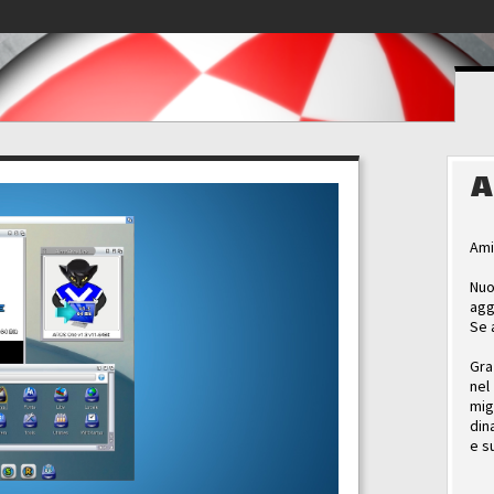
A
Ami
Nuo
agg
Se 
Gra
nel
mig
din
e s