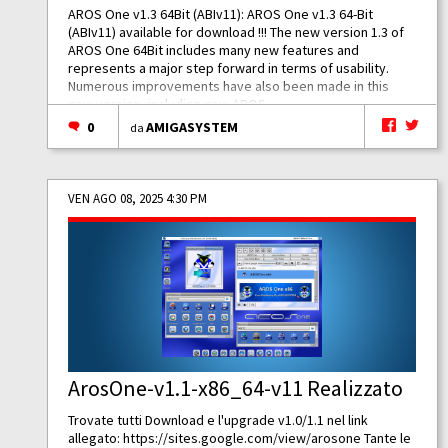
AROS One v1.3 64Bit (ABIv11): AROS One v1.3 64-Bit
(ABIv11) available for download !!! The new version 1.3 of
AROS One 64Bit includes many new features and
represents a major step forward in terms of usability.
Numerous improvements have also been made in this
new version, including new AROS...
0
AMIGASYSTEM
da
VEN AGO 08, 2025 4:30 PM
ArosOne-v1.1-x86_64-v11 Realizzato
Trovate tutti Download e l'upgrade v1.0/1.1 nel link
allegato:
https://sites.google.com/view/arosone
Tante le