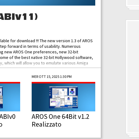
ABIv11)
ilable for download !!! The new version 1.3 of AROS
tep forward in terms of usability. Numerous
ing new AROS One preferences, new 32-bit
some of the best native 32-bit Hollywood software,
 which will allow you to emulate various Amiga
ad Functionalities: Improved...
MER OTT 15, 2025 1:30 PM
ABIv0
AROS One 64Bit v1.2
o
Realizzato