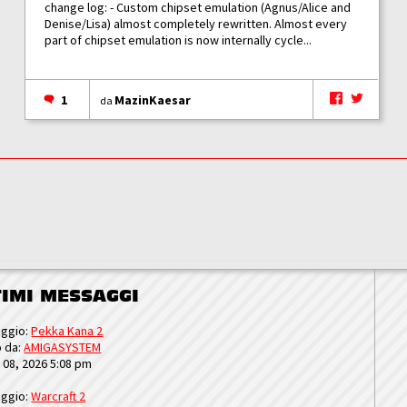
change log: - Custom chipset emulation (Agnus/Alice and
Denise/Lisa) almost completely rewritten. Almost every
part of chipset emulation is now internally cycle...
1
MazinKaesar
da
TIMI MESSAGGI
ggio:
Pekka Kana 2
o da:
AMIGASYSTEM
u 08, 2026 5:08 pm
ggio:
Warcraft 2