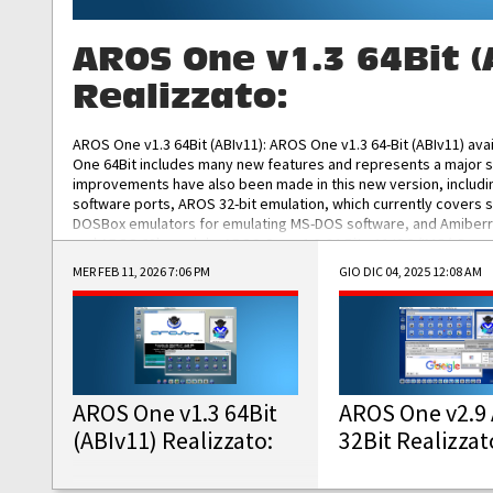
AROS One v1.3 64Bit (
Realizzato:
AROS One v1.3 64Bit (ABIv11): AROS One v1.3 64-Bit (ABIv11) ava
One 64Bit includes many new features and represents a major s
improvements have also been made in this new version, includ
software ports, AROS 32-bit emulation, which currently covers 
DOSBox emulators for emulating MS-DOS software, and Amiberry,
and AROS 68k models. AROS One v1.3 64-Bit-v11 ISO/IMG/: Downlo
MER FEB 11, 2026 7:06 PM
GIO DIC 04, 2025 12:08 AM
AROS One v1.3 64Bit
AROS One v2.9 
(ABIv11) Realizzato:
32Bit Realizzat