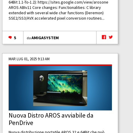
64Bit 1.1-To-1.2):
https://sites.google.com/view/arosone
AROS ABIv11 Core changes: Functionalities: C library
extended with several wide char functions (Deremon)
SSE2/SS3/AVX accelerated pixel conversion routines...
5
AMIGASYSTEM
da
MAR LUG 01, 2025 9:13 AM
Nuova Distro AROS avviabile da
PenDrive
Nuova distribuzione portatile AROS 32 e 64Bit che può