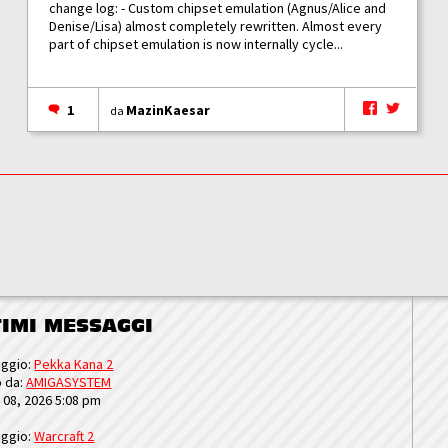
change log: - Custom chipset emulation (Agnus/Alice and
Denise/Lisa) almost completely rewritten. Almost every
part of chipset emulation is now internally cycle...
1
MazinKaesar
da
TIMI MESSAGGI
ggio:
Pekka Kana 2
o da:
AMIGASYSTEM
u 08, 2026 5:08 pm
ggio:
Warcraft 2