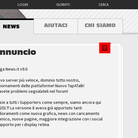
LOGIN
ISCRIVITI
CERCA
AIUTACI
CHI SIAMO
NEWS
nnuncio
ga News.it v9.0
vo server più veloce, dominio tutto nostro,
iornamenti delle piattaforme! Nuovo TapATalk!
avete problemi segnalateli nel forum!
zie a tutti i Supporters come sempre, siamo ancora qui
 2017! La versione 8 aveva già apportato tanti
lioramenti come nuova grafica, news con caricamento
amico, nuove pagine, maggiore integrazione con i social
upporto per i display retina.