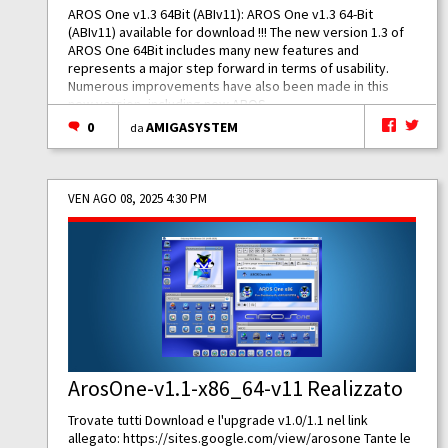
AROS One v1.3 64Bit (ABIv11): AROS One v1.3 64-Bit
(ABIv11) available for download !!! The new version 1.3 of
AROS One 64Bit includes many new features and
represents a major step forward in terms of usability.
Numerous improvements have also been made in this
new version, including new AROS...
0
AMIGASYSTEM
da
VEN AGO 08, 2025 4:30 PM
ArosOne-v1.1-x86_64-v11 Realizzato
Trovate tutti Download e l'upgrade v1.0/1.1 nel link
allegato:
https://sites.google.com/view/arosone
Tante le