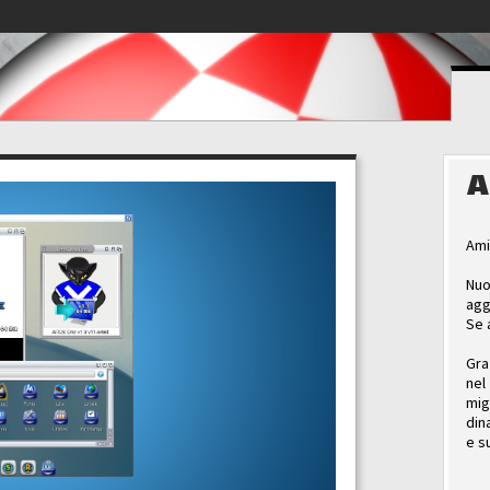
A
Ami
Nuo
agg
Se 
Gra
nel
mig
din
e s