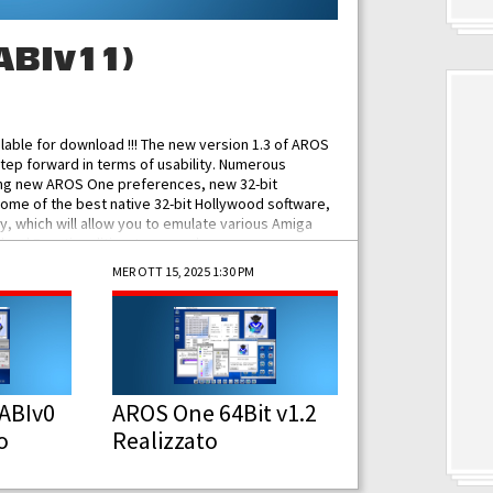
ABIv11)
ilable for download !!! The new version 1.3 of AROS
tep forward in terms of usability. Numerous
ing new AROS One preferences, new 32-bit
some of the best native 32-bit Hollywood software,
 which will allow you to emulate various Amiga
ad Functionalities: Improved...
MER OTT 15, 2025 1:30 PM
ABIv0
AROS One 64Bit v1.2
o
Realizzato