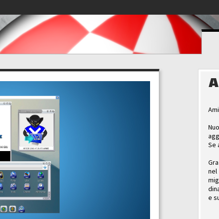
A
Ami
Nuo
agg
Se 
Gra
nel
mig
din
e s