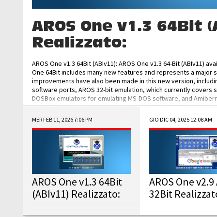
AROS One v1.3 64Bit (
Realizzato:
AROS One v1.3 64Bit (ABIv11): AROS One v1.3 64-Bit (ABIv11) ava
One 64Bit includes many new features and represents a major s
improvements have also been made in this new version, includ
software ports, AROS 32-bit emulation, which currently covers 
DOSBox emulators for emulating MS-DOS software, and Amiberry,
and AROS 68k models. AROS One v1.3 64-Bit-v11 ISO/IMG/: Downlo
MER FEB 11, 2026 7:06 PM
GIO DIC 04, 2025 12:08 AM
AROS One v1.3 64Bit
AROS One v2.9 
(ABIv11) Realizzato:
32Bit Realizzat