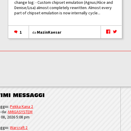
change log: - Custom chipset emulation (Agnus/Alice and
Denise/Lisa) almost completely rewritten. Almost every
part of chipset emulation is now internally cycle...
1
MazinKaesar
da
TIMI MESSAGGI
ggio:
Pekka Kana 2
o da:
AMIGASYSTEM
u 08, 2026 5:08 pm
ggio:
Warcraft 2