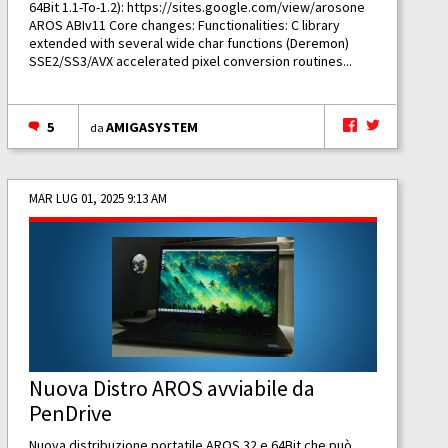
64Bit 1.1-To-1.2):
https://sites.google.com/view/arosone
AROS ABIv11 Core changes: Functionalities: C library
extended with several wide char functions (Deremon)
SSE2/SS3/AVX accelerated pixel conversion routines...
5
AMIGASYSTEM
da
MAR LUG 01, 2025 9:13 AM
Nuova Distro AROS avviabile da
PenDrive
Nuova distribuzione portatile AROS 32 e 64Bit che può