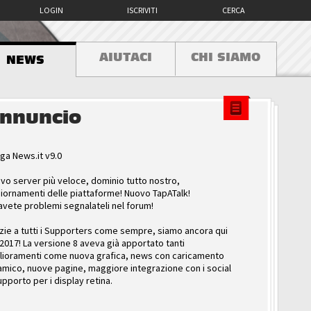
LOGIN
ISCRIVITI
CERCA
AIUTACI
CHI SIAMO
NEWS
nnuncio
ga News.it v9.0
vo server più veloce, dominio tutto nostro,
iornamenti delle piattaforme! Nuovo TapATalk!
avete problemi segnalateli nel forum!
zie a tutti i Supporters come sempre, siamo ancora qui
 2017! La versione 8 aveva già apportato tanti
lioramenti come nuova grafica, news con caricamento
amico, nuove pagine, maggiore integrazione con i social
upporto per i display retina.