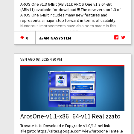
AROS One v1.3 64Bit (ABIv11): AROS One v1.3 64-Bit
(ABIv11) available for download !!! The new version 1.3 of
AROS One 64Bit includes many new features and
represents a major step forward in terms of usability.
Numerous improvements have also been made in this
new version, including new AROS...
0
AMIGASYSTEM
da
VEN AGO 08, 2025 4:30 PM
ArosOne-v1.1-x86_64-v11 Realizzato
Trovate tutti Download e l'upgrade v1.0/1.1 nel link
allegato:
https://sites.google.com/view/arosone
Tante le