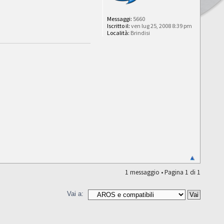
Messaggi:
5660
Iscritto il:
ven lug 25, 2008 8:39 pm
Località:
Brindisi
1 messaggio • Pagina
1
di
1
Vai a: