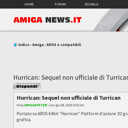
HOME
FORUM
SEGNALA
AMIGA
NEWS
.IT
Indice
‹
Amiga
‹
AROS e compatibili
Hurrican: Sequel non ufficiale di Turrica
Rispondi al
messaggio
Hurrican: Sequel non ufficiale di Turrican
da
AMIGASYSTEM
» lun giu 08, 2026 5:03 pm
Portato su AROS 64bit "Hurrican" Platform d'azione 2D gratu
grafica.