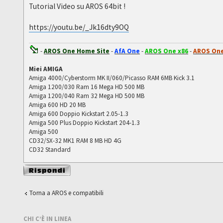
Tutorial Video su AROS 64bit !
https://youtu.be/_Jk16dty9OQ
-
AROS One Home Site
-
AfA One
-
AROS One x86
-
AROS One
Miei AMIGA
Amiga 4000/Cyberstorm MK II/060/Picasso RAM 6MB Kick 3.1
Amiga 1200/030 Ram 16 Mega HD 500 MB
Amiga 1200/040 Ram 32 Mega HD 500 MB
Amiga 600 HD 20 MB
Amiga 600 Doppio Kickstart 2.05-1.3
Amiga 500 Plus Doppio Kickstart 204-1.3
Amiga 500
CD32/SX-32 MK1 RAM 8 MB HD 4G
CD32 Standard
Rispondi al
messaggio
Torna a AROS e compatibili
CHI C’È IN LINEA