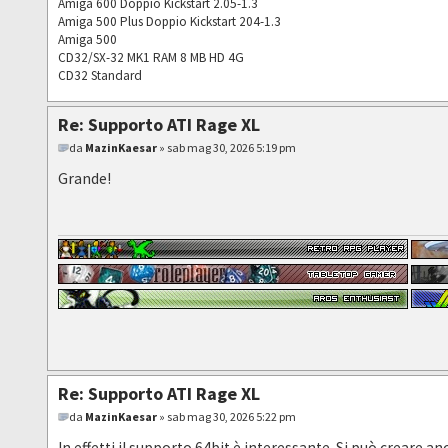
Amiga 600 Doppio Kickstart 2.05-1.3
Amiga 500 Plus Doppio Kickstart 204-1.3
Amiga 500
CD32/SX-32 MK1 RAM 8 MB HD 4G
CD32 Standard
Re: Supporto ATI Rage XL
da
MazinKaesar
» sab mag 30, 2026 5:19 pm
Grande!
Re: Supporto ATI Rage XL
da
MazinKaesar
» sab mag 30, 2026 5:22 pm
In effetti il supporto 64bit è interessante. Si può crear