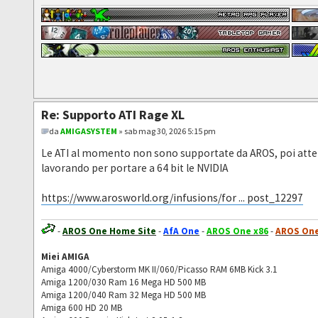
Re: Supporto ATI Rage XL
da
AMIGASYSTEM
» sab mag 30, 2026 5:15 pm
Le ATI al momento non sono supportate da AROS, poi attenz
lavorando per portare a 64 bit le NVIDIA
https://www.arosworld.org/infusions/for ... post_12297
-
AROS One Home Site
-
AfA One
-
AROS One x86
-
AROS One
Miei AMIGA
Amiga 4000/Cyberstorm MK II/060/Picasso RAM 6MB Kick 3.1
Amiga 1200/030 Ram 16 Mega HD 500 MB
Amiga 1200/040 Ram 32 Mega HD 500 MB
Amiga 600 HD 20 MB