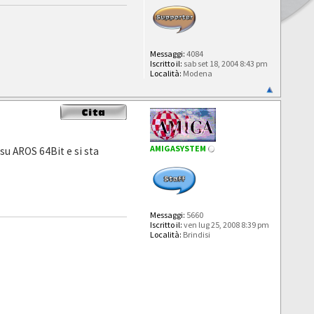
Messaggi:
4084
Iscritto il:
sab set 18, 2004 8:43 pm
Località:
Modena
AMIGASYSTEM
u AROS 64Bit e si sta
Messaggi:
5660
Iscritto il:
ven lug 25, 2008 8:39 pm
Località:
Brindisi