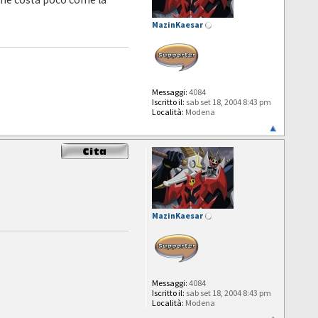
MazinKaesar
Messaggi:
4084
Iscritto il:
sab set 18, 2004 8:43 pm
Località:
Modena
MazinKaesar
Messaggi:
4084
Iscritto il:
sab set 18, 2004 8:43 pm
Località:
Modena