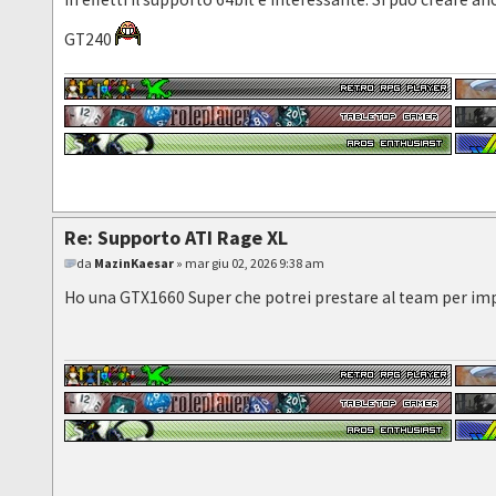
GT240
Re: Supporto ATI Rage XL
da
MazinKaesar
» mar giu 02, 2026 9:38 am
Ho una GTX1660 Super che potrei prestare al team per imp