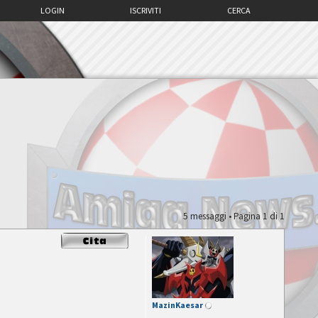
LOGIN
ISCRIVITI
CERCA
5 messaggi • Pagina
1
di
1
MazinKaesar