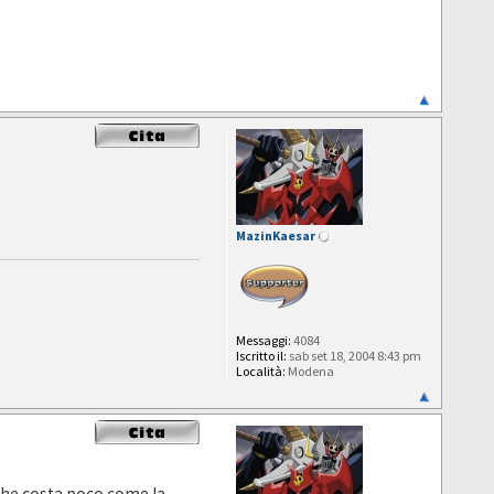
MazinKaesar
Messaggi:
4084
Iscritto il:
sab set 18, 2004 8:43 pm
Località:
Modena
 che costa poco come la