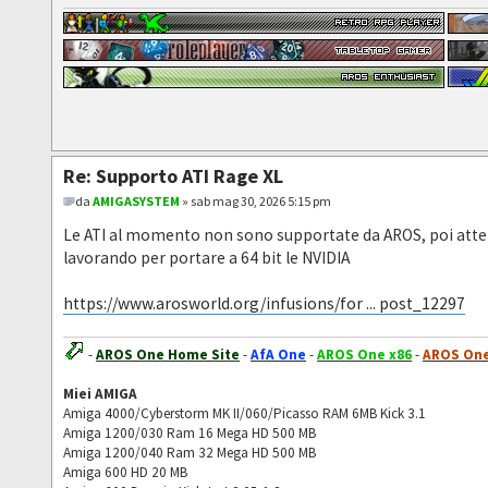
Re: Supporto ATI Rage XL
da
AMIGASYSTEM
» sab mag 30, 2026 5:15 pm
Le ATI al momento non sono supportate da AROS, poi attenz
lavorando per portare a 64 bit le NVIDIA
https://www.arosworld.org/infusions/for ... post_12297
-
AROS One Home Site
-
AfA One
-
AROS One x86
-
AROS One
Miei AMIGA
Amiga 4000/Cyberstorm MK II/060/Picasso RAM 6MB Kick 3.1
Amiga 1200/030 Ram 16 Mega HD 500 MB
Amiga 1200/040 Ram 32 Mega HD 500 MB
Amiga 600 HD 20 MB