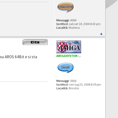
Messaggi:
4084
Iscritto il:
sab set 18, 2004 8:43 pm
Località:
Modena
AMIGASYSTEM
u AROS 64Bit e si sta
Messaggi:
5660
Iscritto il:
ven lug 25, 2008 8:39 pm
Località:
Brindisi