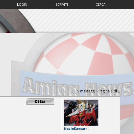
LOGIN
ISCRIVITI
CERCA
5 messaggi • Pagina
1
di
1
MazinKaesar