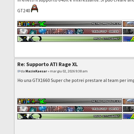
GT240
Re: Supporto ATI Rage XL
da
MazinKaesar
» mar giu 02, 2026 9:38 am
Ho una GTX1660 Super che potrei prestare al team per imp