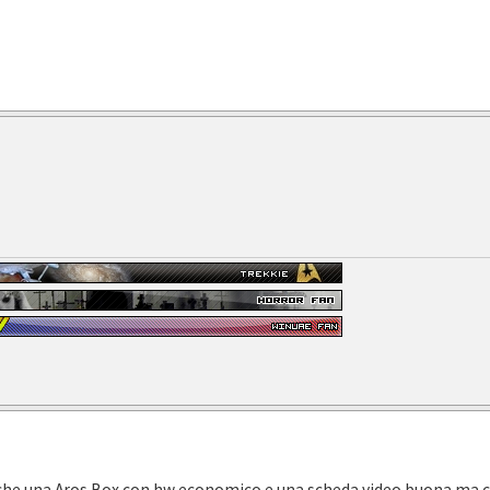
e anche una Aros Box con hw economico e una scheda video buona ma