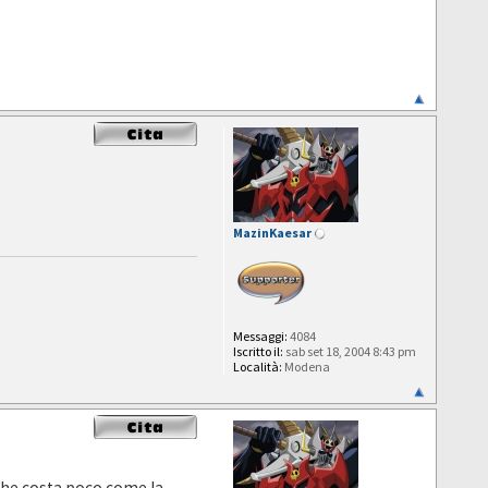
MazinKaesar
Messaggi:
4084
Iscritto il:
sab set 18, 2004 8:43 pm
Località:
Modena
 che costa poco come la