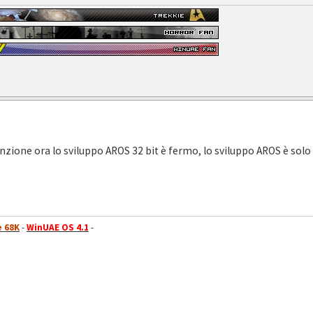
ione ora lo sviluppo AROS 32 bit è fermo, lo sviluppo AROS è solo s
 68K
-
WinUAE OS 4.1
-