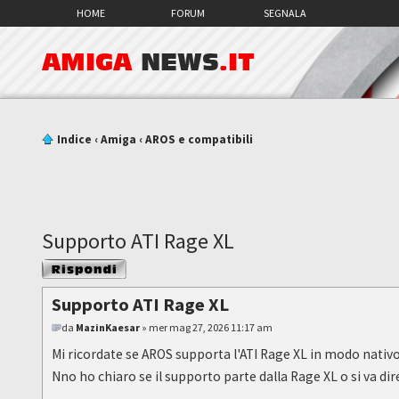
HOME
FORUM
SEGNALA
AMIGA
NEWS
.IT
Indice
‹
Amiga
‹
AROS e compatibili
Supporto ATI Rage XL
Rispondi al
messaggio
Supporto ATI Rage XL
da
MazinKaesar
» mer mag 27, 2026 11:17 am
Mi ricordate se AROS supporta l'ATI Rage XL in modo nativo
Nno ho chiaro se il supporto parte dalla Rage XL o si va d