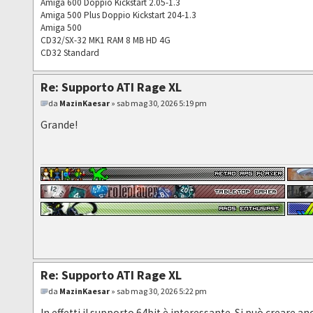
Amiga 600 Doppio Kickstart 2.05-1.3
Amiga 500 Plus Doppio Kickstart 204-1.3
Amiga 500
CD32/SX-32 MK1 RAM 8 MB HD 4G
CD32 Standard
Re: Supporto ATI Rage XL
da
MazinKaesar
» sab mag 30, 2026 5:19 pm
Grande!
Re: Supporto ATI Rage XL
da
MazinKaesar
» sab mag 30, 2026 5:22 pm
In effetti il supporto 64bit è interessante. Si può crear