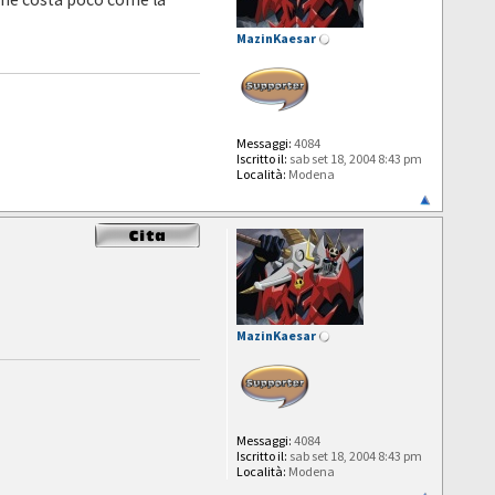
MazinKaesar
Messaggi:
4084
Iscritto il:
sab set 18, 2004 8:43 pm
Località:
Modena
MazinKaesar
Messaggi:
4084
Iscritto il:
sab set 18, 2004 8:43 pm
Località:
Modena