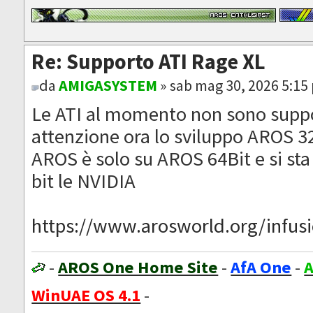
Re: Supporto ATI Rage XL
da
AMIGASYSTEM
» sab mag 30, 2026 5:15
Le ATI al momento non sono suppo
attenzione ora lo sviluppo AROS 32
AROS è solo su AROS 64Bit e si sta
bit le NVIDIA
https://www.arosworld.org/infusio
-
AROS One Home Site
-
AfA One
-
A
WinUAE OS 4.1
-