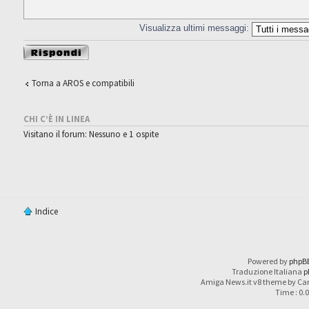
Visualizza ultimi messaggi:
Rispondi al
messaggio
Torna a AROS e compatibili
CHI C’È IN LINEA
Visitano il forum: Nessuno e 1 ospite
Indice
Powered by
phpB
Traduzione Italiana
p
Amiga News.it v8 theme by Car
Time : 0.0