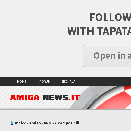
FOLLOW
WITH TAPAT
Open in 
HOME
FORUM
SEGNALA
AMIGA
NEWS
.IT
Indice
‹
Amiga
‹
AROS e compatibili