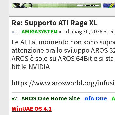
Re: Supporto ATI Rage XL
da
AMIGASYSTEM
» sab mag 30, 2026 5:15
Le ATI al momento non sono suppo
attenzione ora lo sviluppo AROS 32
AROS è solo su AROS 64Bit e si sta
bit le NVIDIA
https://www.arosworld.org/infusio
-
AROS One Home Site
-
AfA One
-
A
WinUAE OS 4.1
-