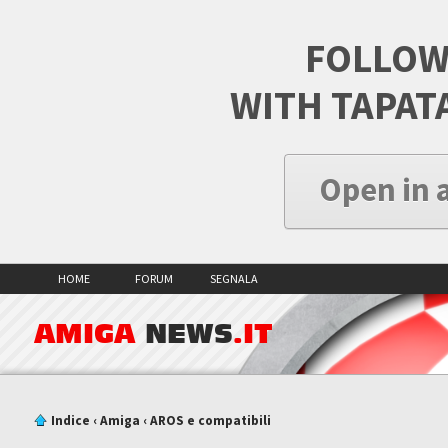
FOLLOW
WITH TAPAT
Open in 
HOME
FORUM
SEGNALA
AMIGA
NEWS
.IT
Indice
‹
Amiga
‹
AROS e compatibili