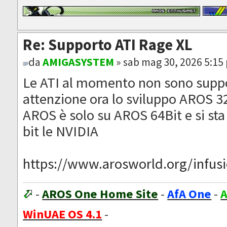
Re: Supporto ATI Rage XL
da
AMIGASYSTEM
» sab mag 30, 2026 5:15
Le ATI al momento non sono suppo
attenzione ora lo sviluppo AROS 32
AROS è solo su AROS 64Bit e si sta
bit le NVIDIA
https://www.arosworld.org/infusio
-
AROS One Home Site
-
AfA One
-
A
WinUAE OS 4.1
-