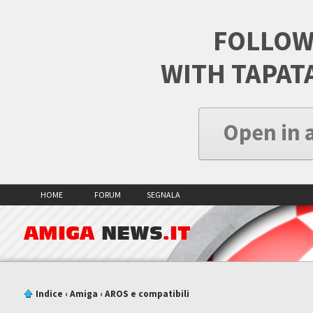
FOLLOW
WITH TAPAT
Open in 
HOME
FORUM
SEGNALA
AMIGA
NEWS
.IT
Indice
‹
Amiga
‹
AROS e compatibili