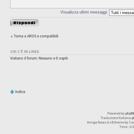
Visualizza ultimi messaggi:
Rispondi al
messaggio
Torna a AROS e compatibili
CHI C’È IN LINEA
Visitano il forum: Nessuno e 0 ospiti
Indice
Powered by
phpB
Traduzione Italiana
p
Amiga News.it v8 theme by Car
Time : 0.0