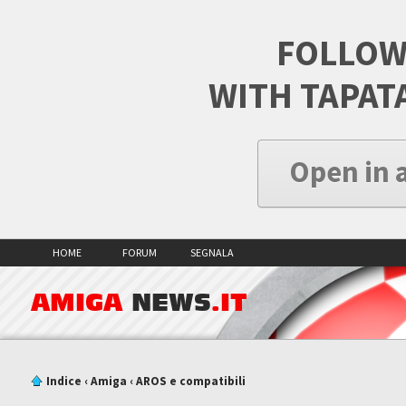
FOLLOW
WITH TAPAT
Open in 
HOME
FORUM
SEGNALA
AMIGA
NEWS
.IT
Indice
‹
Amiga
‹
AROS e compatibili