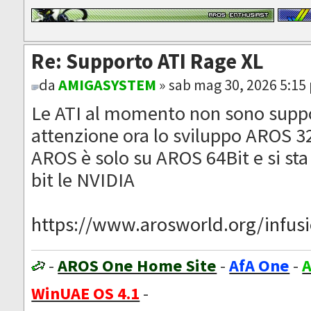
Re: Supporto ATI Rage XL
da
AMIGASYSTEM
» sab mag 30, 2026 5:15
Le ATI al momento non sono suppo
attenzione ora lo sviluppo AROS 32
AROS è solo su AROS 64Bit e si sta
bit le NVIDIA
https://www.arosworld.org/infusio
-
AROS One Home Site
-
AfA One
-
A
WinUAE OS 4.1
-