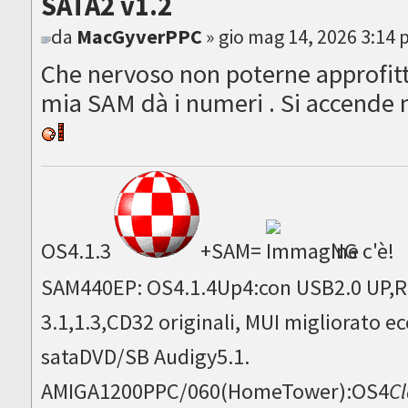
SATA2 v1.2
da
MacGyverPPC
» gio mag 14, 2026 3:14
Che nervoso non poterne approfitt
mia SAM dà i numeri . Si accende 
OS4.1.3
+SAM=
NG c'è!
SAM440EP: OS4.1.4Up4:con USB2.0 UP,Ru
3.1,1.3,CD32 originali, MUI migliorato
sataDVD/SB Audigy5.1.
AMIGA1200PPC/060(HomeTower):OS4
Cl