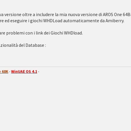
a versione oltre a includere la mia nuova versione di AROS One 64
are ed eseguire i giochi WHDLoad automaticamente da Amiberry.
re problemi con i link dei Giochi WHDload.
zionalità del Database :
 68K
-
WinUAE OS 4.1
-