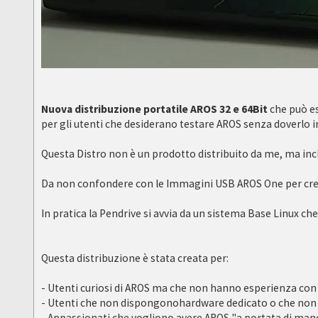
Nuova distribuzione portatile AROS 32 e 64Bit
che può es
per gli utenti che desiderano testare AROS senza doverlo in
Questa Distro non è un prodotto distribuito da me, ma incl
Da non confondere con le Immagini USB AROS One per crea
In pratica la Pendrive si avvia da un sistema Base Linux c
Questa distribuzione è stata creata per:
- Utenti curiosi di AROS ma che non hanno esperienza con
- Utenti che non dispongonohardware dedicato o che non 
- Appassionati che vogliono avere AROS "a portata di man