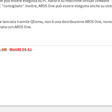
 può essere eseguita su PC nativi e su macchine virtuali (VMware "c
onsigliato". Inoltre, AROS One può essere eseguita anche su siste
x e lanciata tramite QEemu, non è una distribuzione AROS One, nono
nata con AROS One.
 68K
-
WinUAE OS 4.1
-