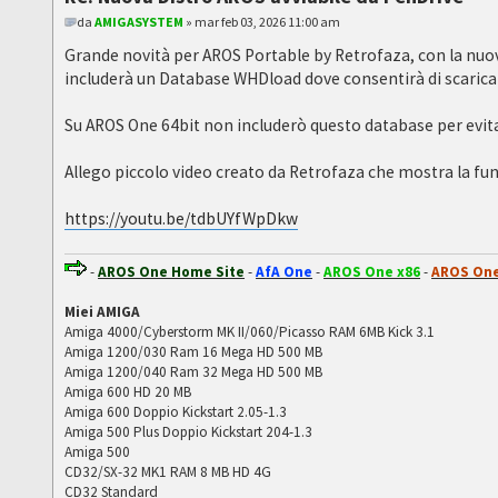
da
AMIGASYSTEM
» mar feb 03, 2026 11:00 am
Grande novità per AROS Portable by Retrofaza, con la nuov
includerà un Database WHDload dove consentirà di scaric
Su AROS One 64bit non includerò questo database per evita
Allego piccolo video creato da Retrofaza che mostra la fun
https://youtu.be/tdbUYfWpDkw
-
AROS One Home Site
-
AfA One
-
AROS One x86
-
AROS One
Miei AMIGA
Amiga 4000/Cyberstorm MK II/060/Picasso RAM 6MB Kick 3.1
Amiga 1200/030 Ram 16 Mega HD 500 MB
Amiga 1200/040 Ram 32 Mega HD 500 MB
Amiga 600 HD 20 MB
Amiga 600 Doppio Kickstart 2.05-1.3
Amiga 500 Plus Doppio Kickstart 204-1.3
Amiga 500
CD32/SX-32 MK1 RAM 8 MB HD 4G
CD32 Standard