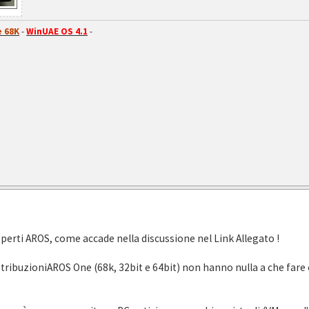
 68K
-
WinUAE OS 4.1
-
sperti AROS, come accade nella discussione nel Link Allegato !
istribuzioniAROS One (68k, 32bit e 64bit) non hanno nulla a che fare