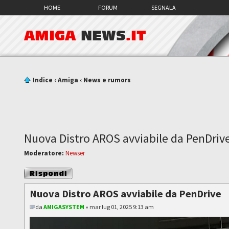
HOME
FORUM
SEGNALA
AMIGA
NEWS
.IT
Indice
‹
Amiga
‹
News e rumors
Nuova Distro AROS avviabile da PenDriv
Moderatore:
Newser
Rispondi al
messaggio
Nuova Distro AROS avviabile da PenDrive
da
AMIGASYSTEM
» mar lug 01, 2025 9:13 am