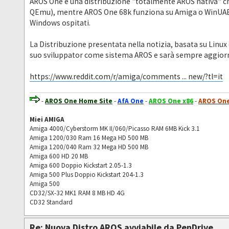
AROS One è una distribuzione "totalmente AROS nativa" che
QEmu), mentre AROS One 68k funziona su Amiga o WinUAE "c
Windows ospitati.
La Distribuzione presentata nella notizia, basata su Linu
suo sviluppator come sistema AROS e sarà sempre aggior
https://www.reddit.com/r/amiga/comments ... new/?tl=it
-
AROS One Home Site
-
AfA One
-
AROS One x86
-
AROS One
Miei AMIGA
Amiga 4000/Cyberstorm MK II/060/Picasso RAM 6MB Kick 3.1
Amiga 1200/030 Ram 16 Mega HD 500 MB
Amiga 1200/040 Ram 32 Mega HD 500 MB
Amiga 600 HD 20 MB
Amiga 600 Doppio Kickstart 2.05-1.3
Amiga 500 Plus Doppio Kickstart 204-1.3
Amiga 500
CD32/SX-32 MK1 RAM 8 MB HD 4G
CD32 Standard
Re: Nuova Distro AROS avviabile da PenDrive