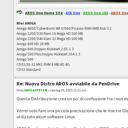
-
AROS One Home Site
-
AfA One
-
AROS One x86
-
AROS One
Miei AMIGA
Amiga 4000/Cyberstorm MK II/060/Picasso RAM 6MB Kick 3.1
Amiga 1200/030 Ram 16 Mega HD 500 MB
Amiga 1200/040 Ram 32 Mega HD 500 MB
Amiga 600 HD 20 MB
Amiga 600 Doppio Kickstart 2.05-1.3
Amiga 500 Plus Doppio Kickstart 204-1.3
Amiga 500
CD32/SX-32 MK1 RAM 8 MB HD 4G
CD32 Standard
Re: Nuova Distro AROS avviabile da PenDrive
da
AMIGASYSTEM
» sab lug 05, 2025 11:21 am
Questa Distribuzione crea un po' di confusione fra i non e
Vorrei solo fare una piccola precisazione che le mie tre D
utilizzato alcun software Linux.