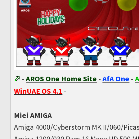
-
AROS One Home Site
-
AfA One
-
A
WinUAE OS 4.1
-
Miei AMIGA
Amiga 4000/Cyberstorm MK II/060/Picas
Amiga 1200/030 Ram 16 Mega HD 500 M