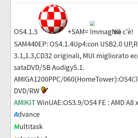
OS4.1.3
+SAM=
NG c'è!
SAM440EP: OS4.1.4Up4:con USB2.0 UP,Ru
3.1,1.3,CD32 originali, MUI migliorato
sataDVD/SB Audigy5.1.
AMIGA1200PPC/060(HomeTower):OS4
Cl
DVD/RW
AMIKIT
WinUAE:OS3.9/OS4 FE : AMD A8 
A
dvance
M
ultitask