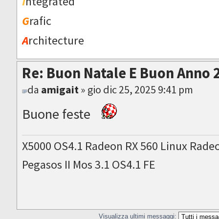
I
ntegrated
G
rafic
A
rchitecture
Re: Buon Natale E Buon Anno 
da
amigait
» gio dic 25, 2025 9:41 pm
Buone feste
X5000 OS4.1 Radeon RX 560 Linux Rade
Pegasos II Mos 3.1 OS4.1 FE
Visualizza ultimi messaggi: