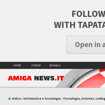
FOLLOW
WITH TAPAT
Open in 
HOME
FORUM
SEGNALA
AMIGA
NEWS
.IT
Indice
‹
Informatica e tecnologia
‹
Tecnologia, internet, codin