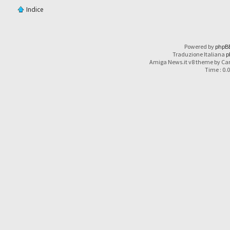
Indice
Powered by
phpB
Traduzione Italiana
p
Amiga News.it v8 theme by Car
Time : 0.0