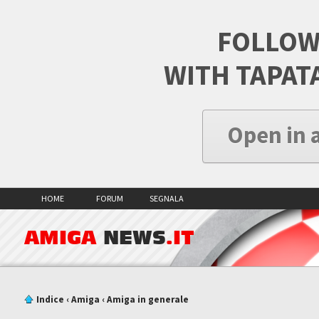
FOLLOW
WITH TAPAT
Open in 
HOME
FORUM
SEGNALA
AMIGA
NEWS
.IT
Indice
‹
Amiga
‹
Amiga in generale