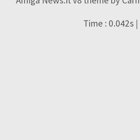
Amiga News.it v8 theme by Carme
Time : 0.042s |