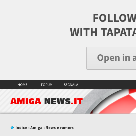
FOLLOW
WITH TAPAT
Open in 
HOME
FORUM
SEGNALA
AMIGA
NEWS
.IT
Indice
‹
Amiga
‹
News e rumors