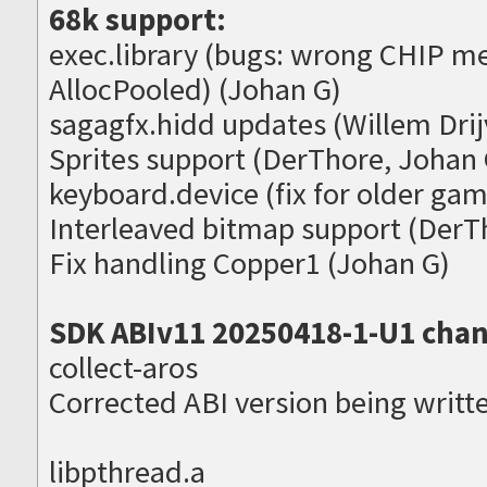
68k support:
exec.library (bugs: wrong CHIP m
AllocPooled) (Johan G)
sagagfx.hidd updates (Willem Drij
Sprites support (DerThore, Johan
keyboard.device (fix for older ga
Interleaved bitmap support (DerT
Fix handling Copper1 (Johan G)
SDK ABIv11 20250418-1-U1 chan
collect-aros
Corrected ABI version being writt
libpthread.a