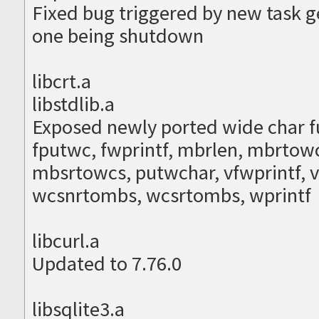
Fixed bug triggered by new task g
one being shutdown
libcrt.a
libstdlib.a
Exposed newly ported wide char f
fputwc, fwprintf, mbrlen, mbrtow
mbsrtowcs, putwchar, vfwprintf, 
wcsnrtombs, wcsrtombs, wprintf
libcurl.a
Updated to 7.76.0
libsqlite3.a