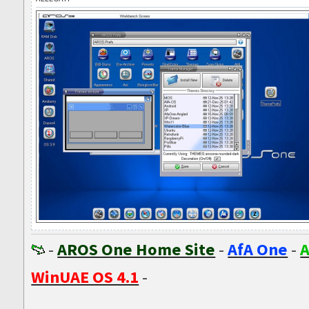
-
AROS One Home Site
-
AfA One
-
A
WinUAE OS 4.1
-