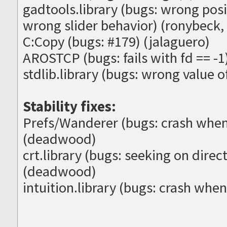
gadtools.library (bugs: wrong posit
wrong slider behavior) (ronybeck,
C:Copy (bugs: #179) (jalaguero)
AROSTCP (bugs: fails with fd == -
stdlib.library (bugs: wrong value 
Stability fixes:
Prefs/Wanderer (bugs: crash when
(deadwood)
crt.library (bugs: seeking on direc
(deadwood)
intuition.library (bugs: crash whe