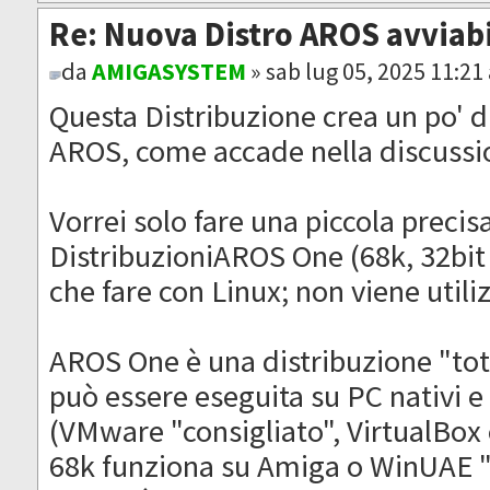
Re: Nuova Distro AROS avviab
da
AMIGASYSTEM
» sab lug 05, 2025 11:21
Questa Distribuzione crea un po' di
AROS, come accade nella discussio
Vorrei solo fare una piccola precis
DistribuzioniAROS One (68k, 32bit 
che fare con Linux; non viene utili
AROS One è una distribuzione "to
può essere eseguita su PC nativi e
(VMware "consigliato", VirtualBo
68k funziona su Amiga o WinUAE "c