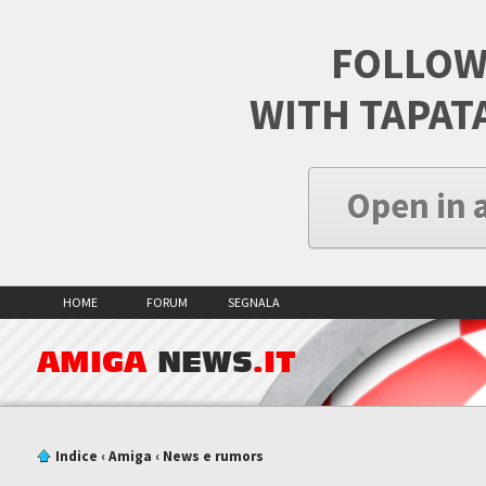
FOLLOW
WITH TAPAT
Open in 
HOME
FORUM
SEGNALA
AMIGA
NEWS
.IT
Indice
‹
Amiga
‹
News e rumors