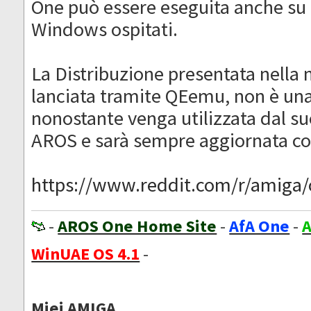
One può essere eseguita anche su 
Windows ospitati.
La Distribuzione presentata nella n
lanciata tramite QEemu, non è un
nonostante venga utilizzata dal s
AROS e sarà sempre aggiornata c
https://www.reddit.com/r/amiga/c
-
AROS One Home Site
-
AfA One
-
A
WinUAE OS 4.1
-
Miei AMIGA