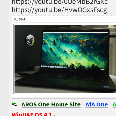
https://youtu.be/0OeMbB2rGXc
https://youtu.be/HvwOGxsFscg
ALLEGATI
-
AROS One Home Site
-
AfA One
-
A
WinUAE OS 4.1
-