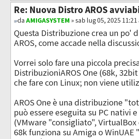
Re: Nuova Distro AROS avviab
da
AMIGASYSTEM
» sab lug 05, 2025 11:21
Questa Distribuzione crea un po' di
AROS, come accade nella discussio
Vorrei solo fare una piccola precis
DistribuzioniAROS One (68k, 32bit 
che fare con Linux; non viene utili
AROS One è una distribuzione "to
può essere eseguita su PC nativi e
(VMware "consigliato", VirtualBo
68k funziona su Amiga o WinUAE "c