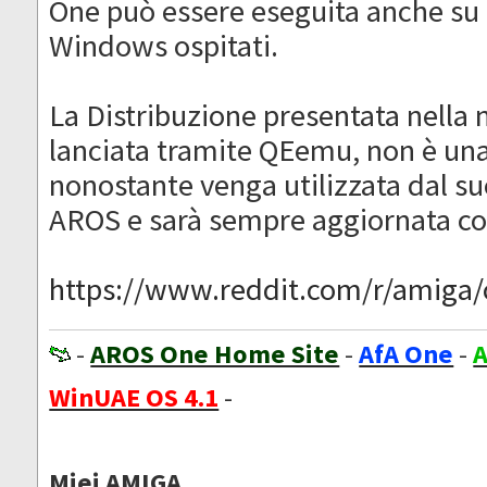
One può essere eseguita anche su 
Windows ospitati.
La Distribuzione presentata nella n
lanciata tramite QEemu, non è un
nonostante venga utilizzata dal s
AROS e sarà sempre aggiornata c
https://www.reddit.com/r/amiga/c
-
AROS One Home Site
-
AfA One
-
A
WinUAE OS 4.1
-
Miei AMIGA