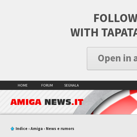
FOLLOW
WITH TAPAT
Open in 
HOME
FORUM
SEGNALA
AMIGA
NEWS
.IT
Indice
‹
Amiga
‹
News e rumors