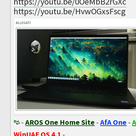
https://youtu.be/0OeMbB2rGXc
https://youtu.be/HvwOGxsFscg
ALLEGATI
-
AROS One Home Site
-
AfA One
-
A
WinUAE OS 4.1
-